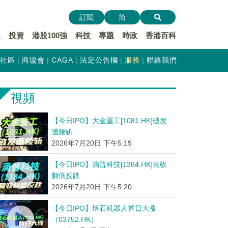
訂閱
简
遞
投資
港股100強
科技
專題
時政
香港百科
社區
商協會
CAGA
法定公告欄
服務
聯絡我們
視頻
【今日IPO】大金重工[1081.HK]破发
遭腰斩
2026年7月20日 下午5:19
【今日IPO】滴普科技[1384.HK]营收
翻倍反跌
2026年7月20日 下午5:20
【今日IPO】珞石机器人首日大涨
（03752.HK）