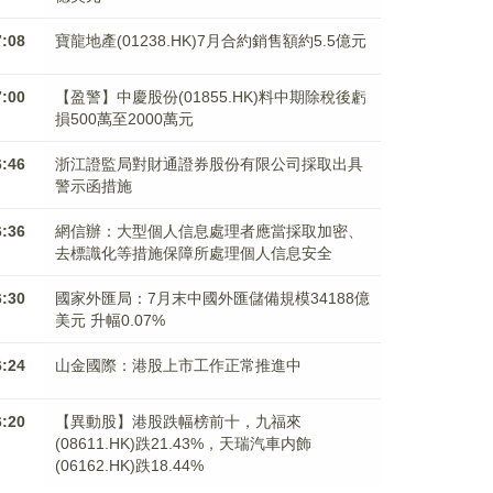
7:08
寶龍地產(01238.HK)7月合約銷售額約5.5億元
7:00
【盈警】中慶股份(01855.HK)料中期除稅後虧
損500萬至2000萬元
6:46
浙江證監局對財通證券股份有限公司採取出具
警示函措施
6:36
網信辦：大型個人信息處理者應當採取加密、
去標識化等措施保障所處理個人信息安全
6:30
國家外匯局：7月末中國外匯儲備規模34188億
美元 升幅0.07%
6:24
山金國際：港股上市工作正常推進中
6:20
【異動股】港股跌幅榜前十，九福來
(08611.HK)跌21.43%，天瑞汽車内飾
(06162.HK)跌18.44%