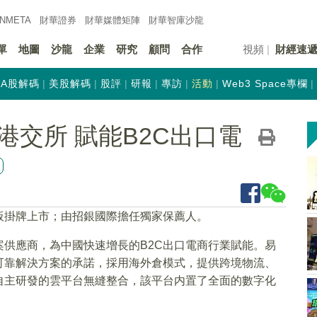
INMETA
財華證券
財華
媒體矩陣
財華
智庫沙龍
單
地圖
沙龍
企業
研究
顧問
合作
視頻
財經速
A股解碼
美股解碼
股評
研報
專訪
活動
Web3 Space專欄
交所 賦能B2C出口電
板掛牌上市；由招銀國際擔任獨家保薦人。
供應商，為中國快速增長的B2C出口電商行業賦能。易
可靠解決方案的承諾，採用海外倉模式，提供跨境物流、
自主研發的雲平台無縫整合，該平台内置了全面的數字化