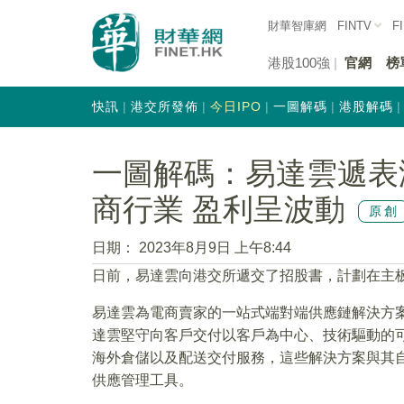
財華智庫網
FINTV
F
港股100強
官網
榜
快訊
港交所發佈
今日IPO
一圖解碼
港股解碼
一圖解碼：易達雲遞表港
商行業 盈利呈波動
原創
日期：
2023年8月9日 上午8:44
日前，易達雲向港交所遞交了招股書，計劃在主
易達雲為電商賣家的一站式端對端供應鏈解決方案
達雲堅守向客戶交付以客戶為中心、技術驅動的
海外倉儲以及配送交付服務，這些解決方案與其
供應管理工具。