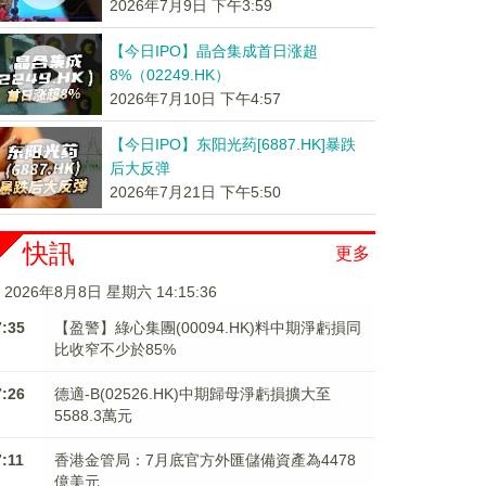
2026年7月9日 下午3:59
【今日IPO】晶合集成首日涨超
8%（02249.HK）
2026年7月10日 下午4:57
【今日IPO】东阳光药[6887.HK]暴跌
后大反弹
2026年7月21日 下午5:50
快訊
更多
2026年8月8日 星期六 14:15:38
7:35
【盈警】綠心集團(00094.HK)料中期淨虧損同
比收窄不少於85%
7:26
德適-B(02526.HK)中期歸母淨虧損擴大至
5588.3萬元
7:11
香港金管局：7月底官方外匯儲備資產為4478
億美元