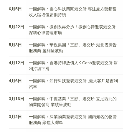
6月5日
一圖解碼：圓心科技四闖港交所 專注處方藥銷售
收入猛增但虧損持續
5月22日
一圖解碼：微創系再分拆！微創心律遞表港交所
深耕心律管理市場
5月3日
一圖解碼：華視集團「三顧」港交所 湖北省廣告
服務商 盈利呈波動
4月12日
一圖解碼：香港持牌放債人K Cash遞表港交所 淨
利持續下滑
4月6日
一圖解碼：知行科技遞表港交所 ,最大客戶是吉利
汽車
3月16日
一圖解碼：中億基業「三顧」港交所 立足西北的
物業開發商 業績呈波動
3月2日
一圖解碼：深業物業遞表港交所 國内知名的物管
服務商 聚焦大灣區