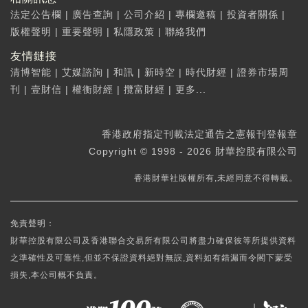
法定公告欄
|
廣告查詢
|
公司介紹
|
專欄邀稿
|
投資者關係
|
版權聲明
|
重要聲明
|
私隱政策
|
聯絡我們
友情鏈接
清博智能
|
艾媒諮詢
|
和訊
|
新時空
|
時代財經
|
證券市場周
刊
|
壹財信
|
權衡財經
|
攬富財經
|
更多...
香港政府指定刊載法定通告之憲報刊登報章
Copyright © 1998 - 2026 財華控股有限公司
香港財華社版權所有,未經同意不得轉載。
免責聲明：
財華控股有限公司及香港聯合交易所有限公司將盡力確保彼等所提供資料
之準確性及可靠性,但並不保證資料絕對無誤,資料如有錯漏而令閣下蒙受
損失,本公司概不負責。