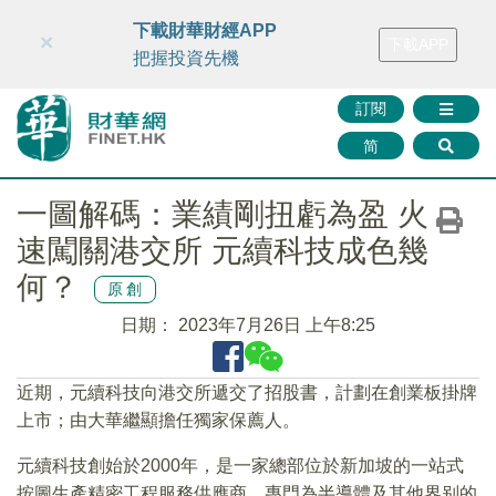
財華智庫網
FINTV
FINMETA
財華證券
媒體矩陣
下載財華財經APP
×
下載APP
智庫沙龍
聯絡我們
把握投資先機
訂閱
简
一圖解碼：業績剛扭虧為盈 火
速闖關港交所 元續科技成色幾
何？
原創
日期：
2023年7月26日 上午8:25
近期，元續科技向港交所遞交了招股書，計劃在創業板掛牌
上市；由大華繼顯擔任獨家保薦人。
元續科技創始於2000年，是一家總部位於新加坡的一站式
按圖生產精密工程服務供應商，專門為半導體及其他界别的