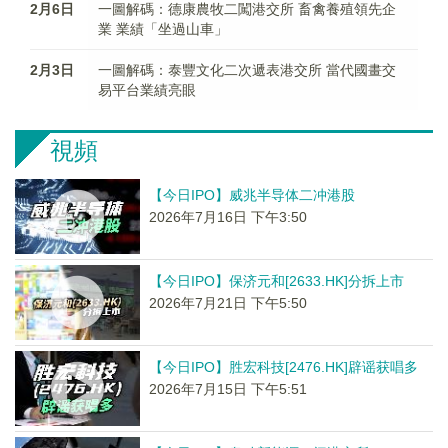
2月6日
一圖解碼：德康農牧二闖港交所 畜禽養殖領先企
業 業績「坐過山車」
2月3日
一圖解碼：泰豐文化二次遞表港交所 當代國畫交
易平台業績亮眼
視頻
【今日IPO】威兆半导体二冲港股
2026年7月16日 下午3:50
【今日IPO】保济元和[2633.HK]分拆上市
2026年7月21日 下午5:50
【今日IPO】胜宏科技[2476.HK]辟谣获唱多
2026年7月15日 下午5:51