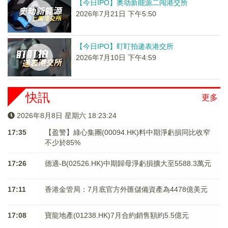
【今日IPO】奥动新能源二闯港交所
2026年7月21日 下午5:50
【今日IPO】盯盯拍递表港交所
2026年7月10日 下午4:59
快訊
更多
2026年8月8日 星期六 18:23:25
17:35
【盈警】綠心集團(00094.HK)料中期淨虧損同比收窄
不少於85%
17:26
德適-B(02526.HK)中期歸母淨虧損擴大至5588.3萬元
17:11
香港金管局：7月底官方外匯儲備資產為4478億美元
17:08
寶龍地產(01238.HK)7月合約銷售額約5.5億元