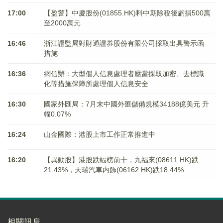
17:00
【盈警】中慶股份(01855.HK)料中期除稅後虧損500萬
至2000萬元
16:46
浙江證監局對財通證券股份有限公司採取出具警示函
措施
16:36
網信辦：大型個人信息處理者應當採取加密、去標識
化等措施保障所處理個人信息安全
16:30
國家外匯局：7月末中國外匯儲備規模34188億美元 升
幅0.07%
16:24
山金國際：港股上市工作正常推進中
16:20
【異動股】港股跌幅榜前十，九福來(08611.HK)跌
21.43%，天瑞汽車内飾(06162.HK)跌18.44%
相關訊息