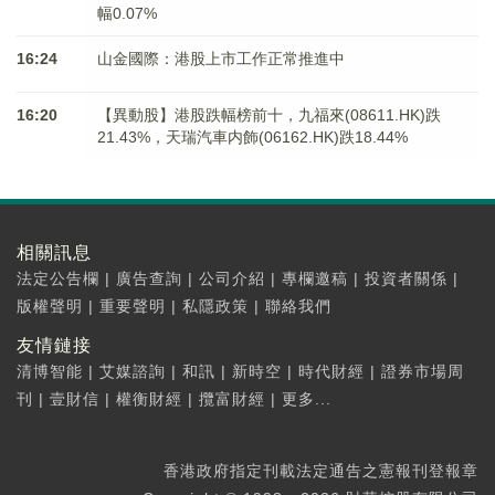
幅0.07%
16:24
山金國際：港股上市工作正常推進中
16:20
【異動股】港股跌幅榜前十，九福來(08611.HK)跌
21.43%，天瑞汽車内飾(06162.HK)跌18.44%
相關訊息
法定公告欄
|
廣告查詢
|
公司介紹
|
專欄邀稿
|
投資者關係
|
版權聲明
|
重要聲明
|
私隱政策
|
聯絡我們
友情鏈接
清博智能
|
艾媒諮詢
|
和訊
|
新時空
|
時代財經
|
證券市場周
刊
|
壹財信
|
權衡財經
|
攬富財經
|
更多...
香港政府指定刊載法定通告之憲報刊登報章