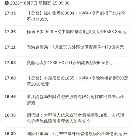
2026年8月7日 星期五 15:09:09
17:35
【盈警】綠心集團(00094.HK)料中期淨虧損同比收窄
不少於85%
17:26
德適-B(02526.HK)中期歸母淨虧損擴大至5588.3萬元
17:11
香港金管局：7月底官方外匯儲備資產為4478億美元
17:08
寶龍地產(01238.HK)7月合約銷售額約5.5億元
17:00
【盈警】中慶股份(01855.HK)料中期除稅後虧損500萬
至2000萬元
16:46
浙江證監局對財通證券股份有限公司採取出具警示函
措施
16:36
網信辦：大型個人信息處理者應當採取加密、去標識
化等措施保障所處理個人信息安全
16:30
國家外匯局：7月末中國外匯儲備規模34188億美元 升