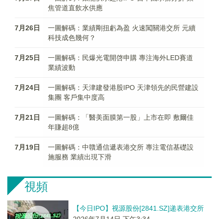
焦管道直飲水供應
7月26日
一圖解碼：業績剛扭虧為盈 火速闖關港交所 元續
科技成色幾何？
7月25日
一圖解碼：民爆光電開啓申購 專注海外LED賽道
業績波動
7月24日
一圖解碼：天津建發港股IPO 天津領先的民營建設
集團 客戶集中度高
7月21日
一圖解碼：「醫美面膜第一股」上市在即 敷爾佳
年賺超8億
7月19日
一圖解碼：中贛通信遞表港交所 專注電信基礎設
施服務 業績出現下滑
視頻
【今日IPO】视源股份[2841.SZ]递表港交所
2026年7月14日 下午3:34