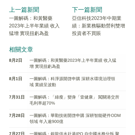
上一篇新聞
下一篇新聞
一圖解碼：和黃醫藥
亞信科技2023年中期業
2023年上半年業績 收入
績：新業務驅動營利雙增
猛增 實現扭虧為盈
投資者不買賬
相關文章
8月2日
一圖解碼：和黃醫藥2023年上半年業績 收入猛
增 實現扭虧為盈
8月1日
一圖解碼：科淨源開啓申購 深耕水環境治理領
域 業績呈波動
7月31日
一圖解碼：「綠瘦」變身「壹健康」 闖關港交所
毛利率超70%
7月28日
一圖解碼：華勤技術開啓申購 深耕智能硬件ODM
領域 年入逾900億
7月27日
一圖解碼：銀龍供水赴港IPO 自中國水務分拆 聚