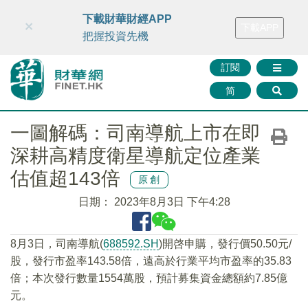
財華智庫網
FINTV
FINMETA
財華證券
媒體矩陣
下載財華財經APP
×
下載APP
智庫沙龍
聯絡我們
把握投資先機
訂閱
简
一圖解碼：司南導航上市在即
深耕高精度衛星導航定位產業
估值超143倍
原創
日期：
2023年8月3日 下午4:28
8月3日，司南導航(
688592.SH
)開啓申購，發行價50.50元/
股，發行市盈率143.58倍，遠高於行業平均市盈率的35.83
倍；本次發行數量1554萬股，預計募集資金總額約7.85億
元。