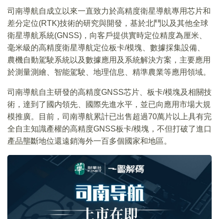
司南導航自成立以來一直致力於高精度衛星導航專用芯片和
差分定位(RTK)技術的研究與開發，基於北鬥以及其他全球
衛星導航系統(GNSS)，向客戶提供實時定位精度為厘米、
毫米級的高精度衛星導航定位板卡/模塊、數據採集設備、
農機自動駕駛系統以及數據應用及系統解決方案，主要應用
於測量測繪、智能駕駛、地理信息、精準農業等應用領域。
司南導航自主研發的高精度GNSS芯片、板卡/模塊及相關技
術，達到了國内領先、國際先進水平，並已向應用市場大規
模推廣。目前，司南導航累計已出售超過70萬片以上具有完
全自主知識產權的高精度GNSS板卡/模塊，不但打破了進口
產品壟斷地位還遠銷海外一百多個國家和地區。