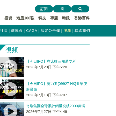
訂閱
简
遞
投資
港股100強
科技
專題
時政
香港百科
社區
商協會
CAGA
法定公告欄
服務
聯絡我們
視頻
【今日IPO】亦诺微三闯港交所
2026年7月20日 下午5:20
【今日IPO】赛力斯[09927.HK]业绩变
脸暴跌
2026年7月13日 下午4:07
奇瑞集團全球累計銷量突破2000萬輛
2026年7月27日 下午4:49