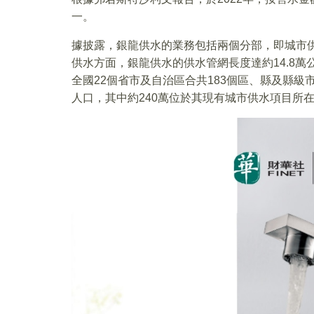
一。
據披露，銀龍供水的業務包括兩個分部，即城市供水
供水方面，銀龍供水的供水管網長度達約14.8萬
全國22個省市及自治區合共183個區、縣及縣級市
人口，其中約240萬位於其現有城市供水項目所