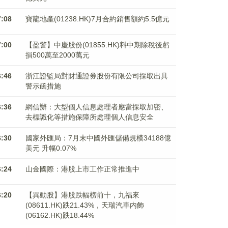
7:08
寶龍地產(01238.HK)7月合約銷售額約5.5億元
7:00
【盈警】中慶股份(01855.HK)料中期除稅後虧
損500萬至2000萬元
6:46
浙江證監局對財通證券股份有限公司採取出具
警示函措施
6:36
網信辦：大型個人信息處理者應當採取加密、
去標識化等措施保障所處理個人信息安全
6:30
國家外匯局：7月末中國外匯儲備規模34188億
美元 升幅0.07%
6:24
山金國際：港股上市工作正常推進中
6:20
【異動股】港股跌幅榜前十，九福來
(08611.HK)跌21.43%，天瑞汽車内飾
(06162.HK)跌18.44%