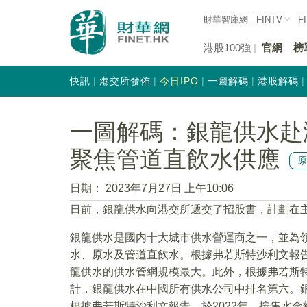
財華智庫網
FINTV
F
港股100強
官網
榜
快訊
港交所發佈
今日IPO
一圖解碼
港股解碼
一圖解碼：銀龍供水赴港
聚焦管道直飲水供應
日期：
2023年7月27日 上午10:06
日前，銀龍供水向港交所遞交了招股書，計劃在
銀龍供水是國内十大城市供水營運商之一，並為
水、原水及管道直飲水。根據弗若斯特沙利文報告
龍供水的供水管網規模最大。此外，根據弗若斯特
計，銀龍供水在中國所有供水公司中排名第六。
根據弗若斯特沙利文報告，於2022年，按售水