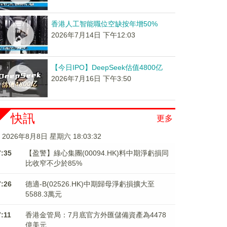
香港人工智能職位空缺按年增50%
2026年7月14日 下午12:03
【今日IPO】DeepSeek估值4800亿
2026年7月16日 下午3:50
快訊
更多
2026年8月8日 星期六 18:03:34
7:35
【盈警】綠心集團(00094.HK)料中期淨虧損同
比收窄不少於85%
7:26
德適-B(02526.HK)中期歸母淨虧損擴大至
5588.3萬元
7:11
香港金管局：7月底官方外匯儲備資產為4478
億美元