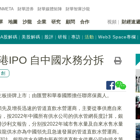
INMETA
財華證券
財華
媒體矩陣
財華
智庫沙龍
單
地圖
沙龍
企業
研究
顧問
合作
視頻
財經速
A股解碼
美股解碼
股評
研報
專訪
活動
Web3 Space專欄
IPO 自中國水務分拆
原創
主板掛牌上市；由匯豐和華泰國際擔任聯席保薦人。
領先及增長迅速的管道直飲水營運商，主要從事供應自來
，按2022年中國所有供水公司的供水管網長度計算，銀
沙利文報告，分别按2022年城市售水量及自來水售水量
銀龍供水亦為中國領先且急速發展的管道直飲水營運商。
金額計，銀龍供水在國内所有管道直飲水供應公司中排名第