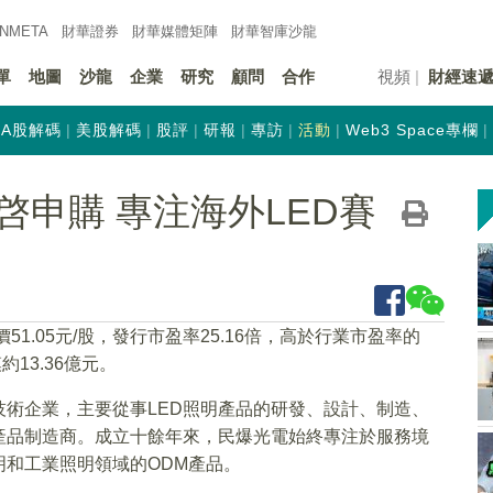
INMETA
財華證券
財華
媒體矩陣
財華
智庫沙龍
單
地圖
沙龍
企業
研究
顧問
合作
視頻
財經速
A股解碼
美股解碼
股評
研報
專訪
活動
Web3 Space專欄
申購 專注海外LED賽
51.05元/股，發行市盈率25.16倍，高於行業市盈率的
約13.36億元。
術企業，主要從事LED照明產品的研發、設計、制造、
產品制造商。成立十餘年來，民爆光電始終專注於服務境
和工業照明領域的ODM產品。