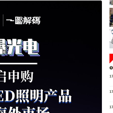
1
1
1