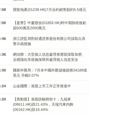
7:08
寶龍地產(01238.HK)7月合約銷售額約5.5億元
7:00
【盈警】中慶股份(01855.HK)料中期除稅後虧
損500萬至2000萬元
6:46
浙江證監局對財通證券股份有限公司採取出具
警示函措施
6:36
網信辦：大型個人信息處理者應當採取加密、
去標識化等措施保障所處理個人信息安全
6:30
國家外匯局：7月末中國外匯儲備規模34188億
美元 升幅0.07%
6:24
山金國際：港股上市工作正常推進中
6:20
【異動股】港股跌幅榜前十，九福來
(08611.HK)跌21.43%，天瑞汽車内飾
(06162.HK)跌18.44%