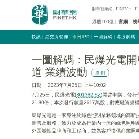
財華智庫網
FINTV
F
港股100強
官網
榜
快訊
港交所發佈
今日IPO
一圖解碼
港股解碼
一圖解碼：民爆光電開啓
道 業績波動
原創
日期：
2023年7月25日 上午10:02
7月25日，民爆光電(
301362.SZ
)開啓申購，發行價
21.80倍；本次發行數量2617萬股，對應融資規模
民爆光電是一家專注於綠色照明業務領域的高新技
銷售及服務，致力於成為行業内一流的綠色照明
外區域性品牌商和工程商，並為客戶提供商業照明