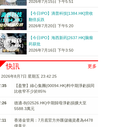
2026年7月15日 下午5:51
【今日IPO】滴普科技[1384.HK]营收
翻倍反跌
2026年7月20日 下午5:20
【今日IPO】海西新药[2637.HK]脑瘤
药获批
2026年7月16日 下午3:50
快訊
更多
2026年8月7日 星期五 23:42:27
7:35
【盈警】綠心集團(00094.HK)料中期淨虧損同
比收窄不少於85%
7:26
德適-B(02526.HK)中期歸母淨虧損擴大至
5588.3萬元
7:11
香港金管局：7月底官方外匯儲備資產為4478
億美元