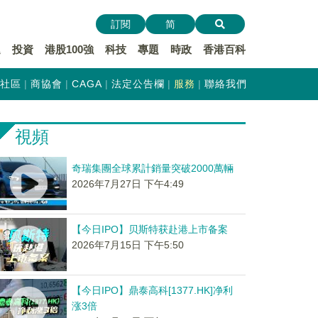
訂閱
简
遞
投資
港股100強
科技
專題
時政
香港百科
社區
商協會
CAGA
法定公告欄
服務
聯絡我們
視頻
奇瑞集團全球累計銷量突破2000萬輛
2026年7月27日 下午4:49
【今日IPO】贝斯特获赴港上市备案
2026年7月15日 下午5:50
【今日IPO】鼎泰高科[1377.HK]净利
涨3倍