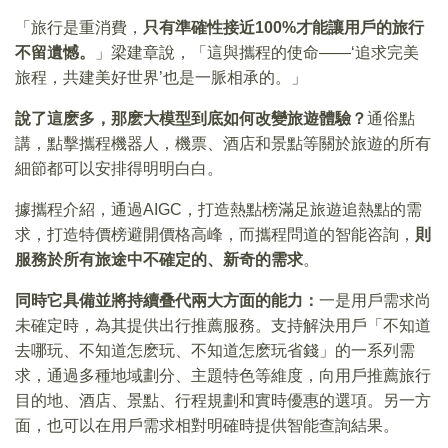
「旅行是重消費，
只有準確性接近100%才能讓用戶的旅行
不留遺憾。
」梁建章說，「這與攜程的使命——‘追求完美
旅程，共建美好世界’也是一脈相承的。」
說了這麽多，那麽大模型到底如何改變旅遊體驗？
通俗點
講，點擊攜程機器人，機票、酒店和景點等關於旅遊的所有
細節都可以安排得明明白白。
據攜程介紹，通過AIGC，打造熱點榜滿足旅遊追熱點的需
求，打造特價榜避開價格高峰，而攜程問道的智能咨詢，
則
服務於所有旅途中不確定的、新奇的需求
。
同時它具備並將持續叠代兩大方面的能力：
一是用戶需求尚
未確定時，為其提供出行推薦服務。支持解決用戶「不知道
去哪玩、不知道怎麽玩、不知道怎麽玩省錢」的一系列需
求，通過多種地域劃分、主題特色等維度，向用戶推薦旅行
目的地、酒店、景點、行程規劃和實時優惠的選項。另一方
面，也可以在用戶需求相對明確時提供智能查詢結果。