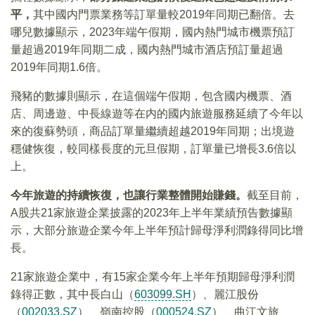
平，
其中國内門票業務等訂單量較2019年同期已翻倍。去
哪兒數據顯示，2023年端午假期，國内熱門城市機票預訂
量超過2019年同期二成，國内熱門城市酒店預訂量超過
2019年同期1.6倍。
飛豬的數據則顯示，在這個端午假期，包含國内機票、酒
店、周邊遊、中長線遊等在内的國内旅遊服務延續了今年以
來的復蘇勢頭，商品訂單量繼續超越2019年同期；出境遊
穩健恢復，較同樣長度的元旦假期，訂單量已增長3.6倍以
上。
今年旅遊的持續恢復，也讓行業整體開始賺錢。
截至目前，
A股共21家旅遊企業披露的2023年上半年業績預告數據顯
示，大部分旅遊企業今年上半年預計歸母淨利潤錄得同比增
長。
21家旅遊企業中，有15家企業今年上半年預期歸母淨利潤
錄得正數，其中長白山（
603099.SH
）、麗江股份
（
002033.SZ
）、嶺南控股（
000524.SZ
）、曲江文旅