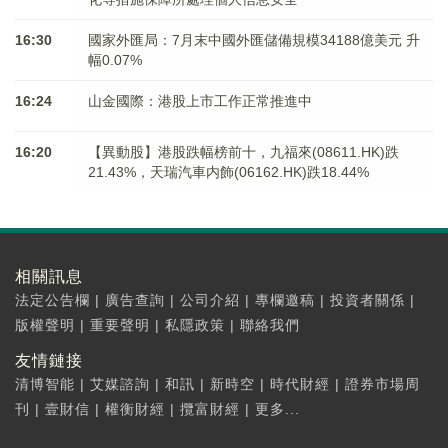
16:30
國家外匯局：7月末中國外匯儲備規模34188億美元 升
幅0.07%
16:24
山金國際：港股上市工作正常推進中
16:20
【異動股】港股跌幅榜前十，九福來(08611.HK)跌
21.43%，天瑞汽車内飾(06162.HK)跌18.44%
相關訊息
法定公告欄
|
廣告查詢
|
公司介紹
|
專欄邀稿
|
投資者關係
|
版權聲明
|
重要聲明
|
私隱政策
|
聯絡我們
友情鏈接
清博智能
|
艾媒諮詢
|
和訊
|
新時空
|
時代財經
|
證券市場周
刊
|
壹財信
|
權衡財經
|
攬富財經
|
更多...