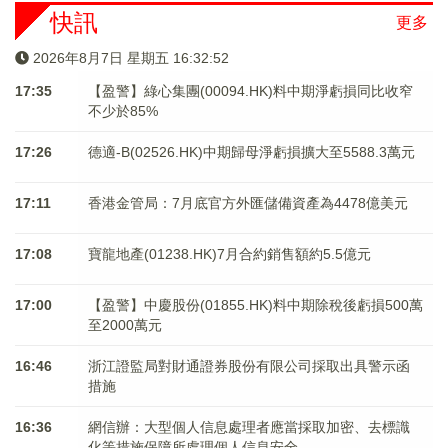
快訊
更多
2026年8月7日 星期五 16:32:52
17:35
【盈警】綠心集團(00094.HK)料中期淨虧損同比收窄
不少於85%
17:26
德適-B(02526.HK)中期歸母淨虧損擴大至5588.3萬元
17:11
香港金管局：7月底官方外匯儲備資產為4478億美元
17:08
寶龍地產(01238.HK)7月合約銷售額約5.5億元
17:00
【盈警】中慶股份(01855.HK)料中期除稅後虧損500萬
至2000萬元
16:46
浙江證監局對財通證券股份有限公司採取出具警示函
措施
16:36
網信辦：大型個人信息處理者應當採取加密、去標識
化等措施保障所處理個人信息安全