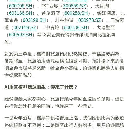
（
600706.SH
）、*ST西域（
300859.SZ
）、天目湖
（
603136.SH
）、首旅酒店（
600258.SH
）、錦江酒店、九
華旅遊（
603199.SH
）、桂林旅遊（
000978.SZ
）、三特索
道（
002159.SZ
）、中青旅（
600138.SH
）、大連聖亞
（
600593.SH
）等13家企業錄得歸母淨利潤同比扭虧為
盈。
對於第三季度，機構對旅遊預期仍然樂觀。華福證券認為，
暑期將至，旅遊酒店板塊結構性復蘇可期。預計接下來的暑
期旅遊市場將迎來新一輪旅遊小高峰，旅遊業也將進入結構
性復蘇新階段。
AI
垂直模型應運而生：帶來了什麽？
雖然賺錢大家都開心，旅遊行業今年回血速度超預期，但是
在行業急速扭虧的同時，也暴露了一些問題。
一是今年酒店、機票等價格普遍上漲，找個性價比高的旅遊
路線規劃並不容易；二是隨著出行人數增多，用戶旅遊體驗