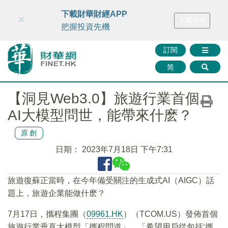
財華智庫網
FINTV
FINMETA
財華證券
媒體矩陣
下載財華財經APP
×
下載APP
智庫沙龍
聯絡我們
把握投資先機
訂閱
简
【洞見Web3.0】旅遊行業首個
AI大模型問世，能帶來什麽？
原創
日期：
2023年7月18日 下午7:31
旅遊復蘇正當時，在今年備受關注的生成式AI（AIGC）話
題上，旅遊企業能做什麽？
7月17日，攜程集團（
09961.HK
）（TCOM.US）發佈首個
旅遊行業垂直大模型「攜程問道」。「希望用戶從包括‘攜