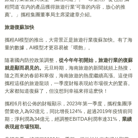
程問道’在内的產品獲得旅遊行業‘可靠的内容，放心的推
薦’。」攜程集團董事局主席梁建章介紹。
旅遊復蘇加快
攜程AI模型的推出，大背景正是旅遊行業復蘇加快。有了海
量的數據，AI模型才更容易被「喂飽」。
隨著國内防控政策調整，
從今年年初開始，旅遊行業的復蘇
就是顯而易見的。
元旦時期，海南旅遊的新聞就頻上熱搜，
隨之而來的春節和寒假，海南旅遊的熱度繼續高漲。這使得
攜程這樣的旅遊龍頭，一季度財報表現給市場很大的驚喜。
大家都知道復蘇了，但沒想到幸福來得這麽快！
攜程6月初公佈的財報顯示，2023年第一季度，攜程集團淨
營業收入為92億元，同比增長124%，超過2019年疫情前同
期；淨利潤為34億元，經調整EBITDA利潤率達31%，
業績
表現超市場預期。