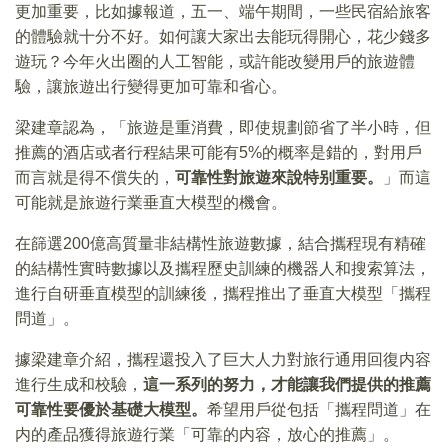
更加重要，比如據報道，五一、端午期間，一些民宿給旅客
的體驗就十分不好。如何讓大家出去能玩得開心，花少錢多
遊玩？今年火出圈的人工智能，或許能改變用戶的旅遊體
驗，讓旅遊出行變得更加可靠和省心。
梁建章認為，「旅遊是重消費，即使規劃節省了半小時，但
推薦的酒店或者行程結果可能有5%的概率是錯的，對用戶
而言就是得不償失的，
可靠性對旅遊來說特别重要。
」而這
可能就是旅遊行業垂直大模型的機會。
在篩選200億高質量非結構性旅遊數據，結合攜程現有精確
的結構性實時數據以及攜程歷史訓練的機器人和搜索算法，
進行自研垂直模型的訓練後，攜程推出了垂直大模型「攜程
問道」。
據梁建章介紹，攜程還投入了巨大人力對旅行通用回復内容
進行生成和校驗，
這一系列的努力，才能讓我們提供的推薦
可靠性要優於基礎大模型。
希望用戶從包括「攜程問道」在
内的產品獲得旅遊行業「可靠的内容，放心的推薦」。