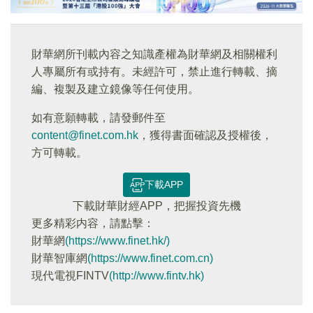
財華網所刊載內容之知識產權為財華網及相關權利
人專屬所有或持有。未經許可，禁止進行轉載、摘
編、複製及建立鏡像等任何使用。
如有意願轉載，請發郵件至
content@finet.com.hk
，獲得書面確認及授權後，
方可轉載。
下載APP
下載財華財經APP，把握投資先機
更多精彩内容，請點擊：
財華網
(https://www.finet.hk/)
財華智庫網
(https://www.finet.com.cn)
現代電視FINTV
(http://www.fintv.hk)