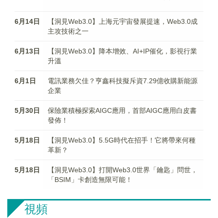
6月14日
【洞見Web3.0】上海元宇宙發展提速，Web3.0成
主攻技術之一
6月13日
【洞見Web3.0】降本增效、AI+IP催化，影視行業
升溫
6月1日
電訊業務欠佳？亨鑫科技擬斥資7.29億收購新能源
企業
5月30日
保險業積極探索AIGC應用，首部AIGC應用白皮書
發佈！
5月18日
【洞見Web3.0】5.5G時代在招手！它將帶來何種
革新？
5月18日
【洞見Web3.0】打開Web3.0世界「鑰匙」問世，
「BSIM」卡創造無限可能！
視頻