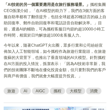
「AI技術的另一個重要應用是在旅行服務場景。」
攜程集團
CEO孫潔介紹，「在AI模型的助力下，我們在3個方面的客
服自助率都有了翻倍提升，包括全球超過20種語言的線上自
助回復率、郵件自助回復率和電話語音自助解決率。」目
前，通過AI的輔助，可為攜程客服日均節約超10000小時工
作時間，相當於日均解放超1000名客服人力。
今年以來，隨著ChatGPT火出圈，眾多行業和公司紛紛宣
佈加入人工智能領域，如今攜程作為旅遊行業龍頭，在旅遊
復蘇的大背景下，也推出了垂直領域的AI大模型。針對攜程
在AI方面的投入情況，孫潔表示：「因為AI技術非常新，我
們的技術團隊不斷地在優化投資金額，但只要對我們的客戶
與商戶有價值，我們就會大幅度提升投資。」
旅遊
AI
AIGC
攜程
大模型
消費