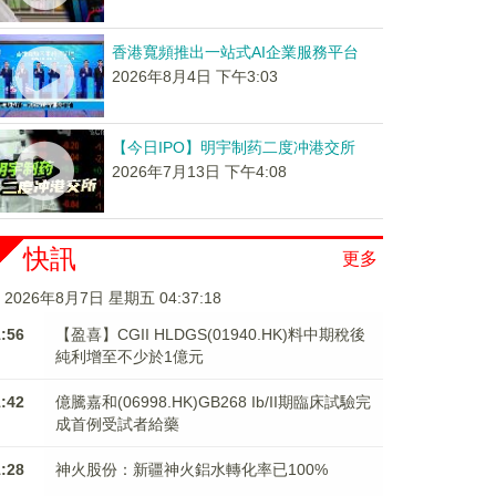
香港寬頻推出一站式AI企業服務平台
2026年8月4日 下午3:03
【今日IPO】明宇制药二度冲港交所
2026年7月13日 下午4:08
快訊
更多
2026年8月7日 星期五 04:37:19
1:56
【盈喜】CGII HLDGS(01940.HK)料中期稅後
純利增至不少於1億元
1:42
億騰嘉和(06998.HK)GB268 Ib/II期臨床試驗完
成首例受試者給藥
1:28
神火股份：新疆神火鋁水轉化率已100%