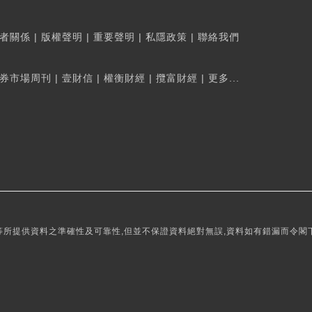
者關係
|
版權聲明
|
重要聲明
|
私隱政策
|
聯絡我們
券市場周刊
|
壹財信
|
權衡財經
|
攬富財經
|
更多...
所提供資料之準確性及可靠性,但並不保證資料絕對無誤,資料如有錯漏而令閣