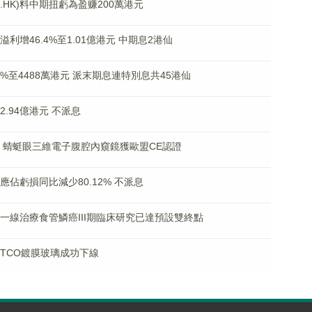
.HK)料中期扭虧為盈赚200萬港元
佔溢利增46.4%至1.01億港元 中期息2港仙
.25%至4488萬港元 派末期息連特別息共45港仙
2.94億港元 不派息
超12% 蜻蜓眼三維電子腹腔內窺鏡獲歐盟CE認證
东應佔虧損同比減少80.12% 不派息
利單抗一線治療食管鱗癌III期臨床研究已達預設雙終點
在線TCO鍍膜玻璃成功下線