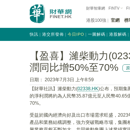
財華智庫網
FINTV
F
港股100強
官網
榜
快訊
港交所發佈
今日IPO
一圖解碼
港股解碼
【盈喜】濰柴動力(023
潤同比增50%至70%
日期：
2023年7月3日 上午8:59
【財華社訊】濰柴動力(
02338.HK
)公布，預期集
的淨利潤將約為人民幣35.87億元至人民幣40.65
70%。
受益於國內經濟向好及出口市場需求旺盛，202
產品和業務結構調整，強力突破戰略市場，集團
興業務貢獻不斷加大，共同推動集團上述業績實