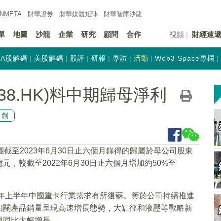
INMETA
財華證券
財華
媒體矩陣
財華
智庫沙龍
單
地圖
沙龍
企業
研究
顧問
合作
視頻
財經速
A股解碼
美股解碼
股評
研報
專訪
活動
Web3 Space專欄
38.HK)料中期歸母淨利
原創
團截至2023年6月30日止六個月錄得的歸屬於母公司股東
億元，較截至2022年6月30日止六個月增加約50%至
3年上半年中國重卡行業需求有所復蘇。鑒於公司持續推進
相關產品銷量呈現高速增長態勢，大缸徑和液壓等戰略新
現同比大幅增長。