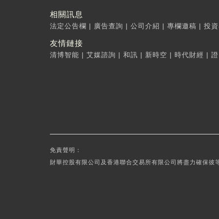
相關訊息
法定公告欄
|
廣告查詢
|
公司介紹
|
專欄邀稿
|
投資
友情鏈接
清博智能
|
艾媒諮詢
|
和訊
|
新時空
|
時代財經
|
證
免責聲明：
財華控股有限公司及香港聯合交易所有限公司將盡力確保彼等