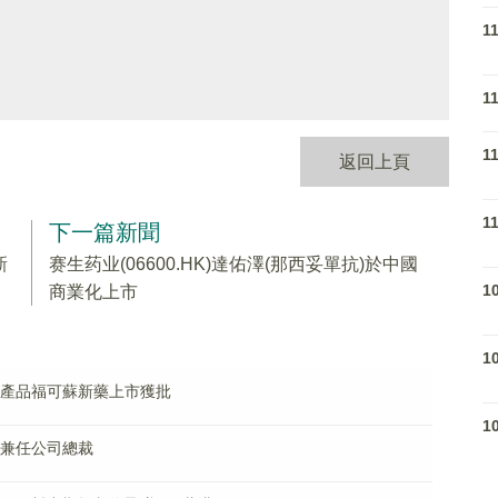
1
1
1
返回上頁
1
下一篇新聞
新
赛生药业(06600.HK)達佑澤(那西妥單抗)於中國
1
商業化上市
1
疫治療產品福可蘇新藥上市獲批
1
心懷兼任公司總裁