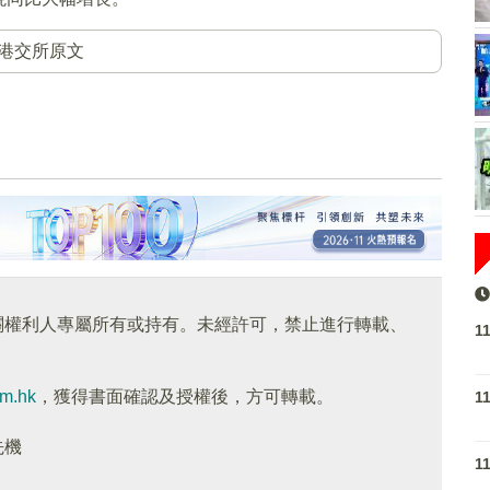
港交所原文
關權利人專屬所有或持有。未經許可，禁止進行轉載、
1
om.hk
，獲得書面確認及授權後，方可轉載。
1
先機
1