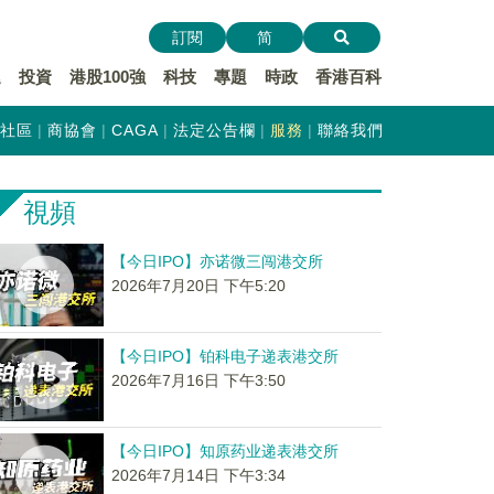
訂閱
简
遞
投資
港股100強
科技
專題
時政
香港百科
社區
商協會
CAGA
法定公告欄
服務
聯絡我們
視頻
【今日IPO】亦诺微三闯港交所
2026年7月20日 下午5:20
【今日IPO】铂科电子递表港交所
2026年7月16日 下午3:50
【今日IPO】知原药业递表港交所
2026年7月14日 下午3:34