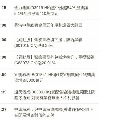
1:15
金力集團(03919.HK)盤中漲超54% 擬折讓
5.1%配股淨籌410萬港元
1:08
香港中華總商會倡五年規劃設四大願景
1:00
【異動股】焦炭Ⅲ板塊下挫，陝西黑貓
(601015.CN)跌8.38%
1:00
【異動股】醫療研發外包板塊拉升，畢得醫藥
(688073.CN)漲20.01%
0:50
宜明昂科-B(01541.HK)附屬宜明凱爾生物醫藥
獲增資5000萬元
0:39
通天酒業(00389.HK)就配售協議接獲展開法院
程序通知 對現有業務無重大不利影響
0:27
中遠海科：與中遠海運國際(香港)有限公司正
在開展增資對價的支付