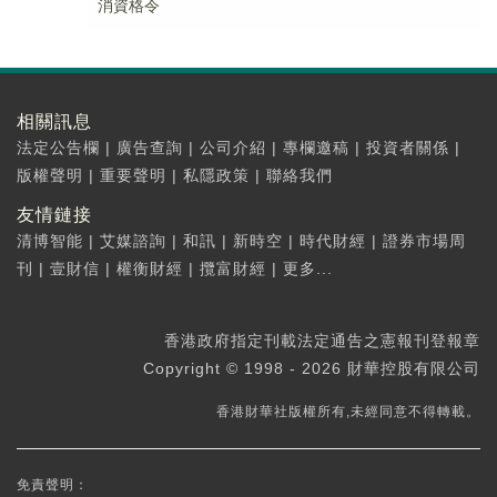
消資格令
相關訊息
法定公告欄
|
廣告查詢
|
公司介紹
|
專欄邀稿
|
投資者關係
|
版權聲明
|
重要聲明
|
私隱政策
|
聯絡我們
友情鏈接
清博智能
|
艾媒諮詢
|
和訊
|
新時空
|
時代財經
|
證券市場周
刊
|
壹財信
|
權衡財經
|
攬富財經
|
更多...
香港政府指定刊載法定通告之憲報刊登報章
Copyright © 1998 - 2026 財華控股有限公司
香港財華社版權所有,未經同意不得轉載。
免責聲明：