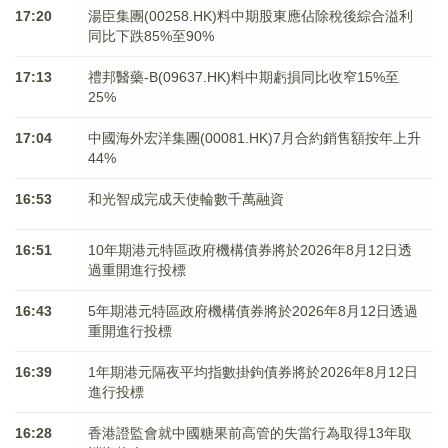
17:20
湯臣集團(00258.HK)料中期股東應佔除稅後綜合溢利
同比下跌85%至90%
17:13
禮邦醫藥-B(09637.HK)料中期虧損同比收窄15%至
25%
17:04
中國海外宏洋集團(00081.HK)7月合約銷售額按年上升
44%
16:53
和光智成完成天使輪數千萬融資
16:51
10年期港元特區政府機構債券將於2026年8月12日透
過重開進行投標
16:43
5年期港元特區政府機構債券將於2026年8月12日透過
重開進行投標
16:39
1年期港元隔夜平均指數掛鉤債券將於2026年8月12日
進行投標
16:28
香港證監會就中國糖果前高管的失當行為取得13年取