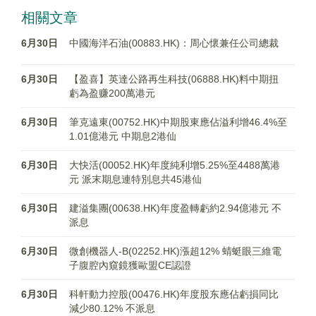
相關文章
6月30日
中國海洋石油(00883.HK)：周心懷兼任公司總裁
6月30日
【盈喜】英達公路再生科技(06888.HK)料中期扭
虧為盈赚200萬港元
6月30日
筆克遠東(00752.HK)中期股東應佔溢利增46.4%至
1.01億港元 中期息2港仙
6月30日
大快活(00052.HK)年度純利增5.25%至4488萬港
元 派末期息連特別息共45港仙
6月30日
建溢集團(00638.HK)年度盈轉虧約2.94億港元 不
派息
6月30日
微創機器人-B(02252.HK)漲超12% 蜻蜓眼三維電
子腹腔內窺鏡獲歐盟CE認證
6月30日
科軒動力控股(00476.HK)年度股东應佔虧損同比
減少80.12% 不派息