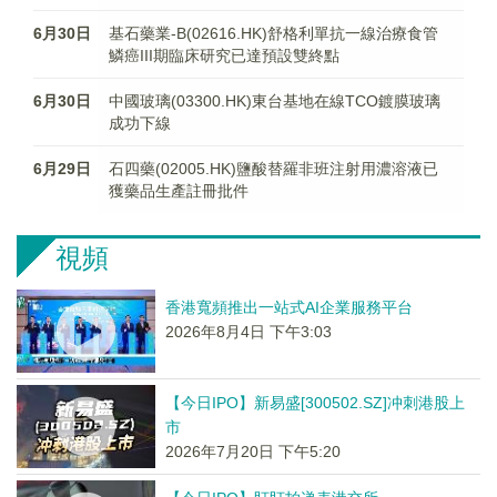
6月30日
基石藥業-B(02616.HK)舒格利單抗一線治療食管
鱗癌III期臨床研究已達預設雙終點
6月30日
中國玻璃(03300.HK)東台基地在線TCO鍍膜玻璃
成功下線
6月29日
石四藥(02005.HK)鹽酸替羅非班注射用濃溶液已
獲藥品生產註冊批件
視頻
香港寬頻推出一站式AI企業服務平台
2026年8月4日 下午3:03
【今日IPO】新易盛[300502.SZ]冲刺港股上
市
2026年7月20日 下午5:20