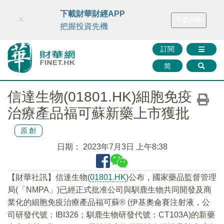
財華智庫網
FINTV
FINMETA
財華證券
媒體矩陣
下載財華財經APP
×
下載APP
智庫沙龍
聯絡我們
把握投資先機
訂閱
简
信達生物(01801.HK)細胞免疫
治療產品福可蘇新藥上市獲批
原創
日期：
2023年7月3日 上午8:38
【財華社訊】信達生物(
01801.HK
)公布，國家藥品監督管理
局(「NMPA」)已經正式批准公司與馴鹿生物共同開發及商
業化的細胞免疫治療產品福可蘇® (伊基奧侖賽注射液，公
司研發代號：IBI326；馴鹿生物研發代號：CT103A)的新藥