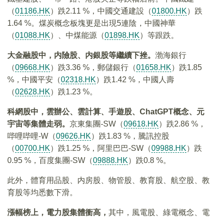
（
01186.HK
）跌2.11 %，中國交通建設（
01800.HK
）跌
1.64 %。煤炭概念板塊更是出現5連陰，中國神華
（
01088.HK
）、中煤能源（
01898.HK
）等跟跌。
大金融股中，内險股、内銀股等繼續下挫。
渤海銀行
（
09668.HK
）跌3.36 %，郵儲銀行（
01658.HK
）跌1.85
%，中國平安（
02318.HK
）跌1.42 %，中國人壽
（
02628.HK
）跌1.23 %。
科網股中，雲辦公、雲計算、手遊股、ChatGPT
概念、元
宇宙等集體走弱。
京東集團-SW（
09618.HK
）跌2.86 %，
哔哩哔哩-W（
09626.HK
）跌1.83 %，騰訊控股
（
00700.HK
）跌1.25 %，阿里巴巴-SW（
09988.HK
）跌
0.95 %，百度集團-SW（
09888.HK
）跌0.8 %。
此外，體育用品股、内房股、物管股、教育股、航空股、教
育股等均悉數下滑。
漲幅榜上，電力股集體衝高，
其中，風電股、綠電概念、電