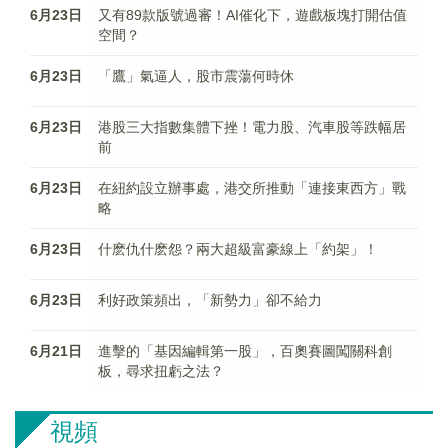
6月23日
又有89款版號過審！AI催化下，遊戲板塊打開估值
空間？
6月23日
「鷹」氣逼人，股市震蕩何時休
6月23日
港股三大指數集體下挫！電力股、汽車股等跌幅居
前
6月23日
在紐約設立辦事處，港交所推動「連接東西方」戰
略
6月23日
什麽仇什麽怨？兩大超級富豪線上「約架」！
6月23日
利好政策頻出，「新勢力」卻不給力
6月21日
進擊的「基因編輯第一股」，百奧賽圖闖關科創
板，尋求扭虧之法？
視頻