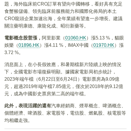
題，海外臨床前CRO訂單有望向中國轉移，看好具有充足
食蟹猴儲備、領先臨床前服務能力和國際化佈局的本土
CRO龍頭企業加速出海，全年業績有望進一步增長。建議
關注藥明康德、康龍化成、昭衍新藥等。
電影概念股普漲，
阿里影業（
01060.HK
）漲5.13 %，貓眼
娛樂（
01896.HK
）漲4.11 %，IMAX中國（
01970.HK
）漲
3.72 %。
消息面上，在小長假效應，和暑期檔新片陸續上映的情況
下，全國電影市場復蘇明顯。據國家電影局初步統計，
2023年端午檔（6月22日至6月24日）電影票房為9.09億
元，超過2019年端午檔7.85億元，僅次於2018年的9.12億
元，成為中國影史票房第二高的端午檔。
此外，表現活躍的還有
汽車經銷商、煙草概念、啤酒概念、
個體經濟、啤酒股、家電股等，電信股、燃氣股、核電股等
均相繼走強。