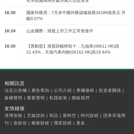
化等措施保障所處理個人信息安全
16:30
國家外匯局：7月末中國外匯儲備規模34188億美元 升
幅0.07%
16:24
山金國際：港股上市工作正常推進中
16:20
【異動股】港股跌幅榜前十，九福來(08611.HK)跌
21.43%，天瑞汽車内飾(06162.HK)跌18.44%
相關訊息
法定公告欄
|
廣告查詢
|
公司介紹
|
專欄邀稿
|
投資者關係
|
版權聲明
|
重要聲明
|
私隱政策
|
聯絡我們
友情鏈接
清博智能
|
艾媒諮詢
|
和訊
|
新時空
|
時代財經
|
證券市場周
刊
|
壹財信
|
權衡財經
|
攬富財經
|
更多...