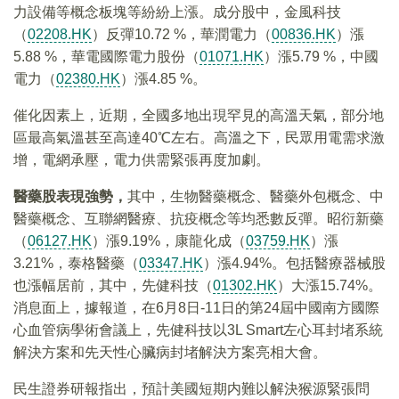
力設備等概念板塊等紛紛上漲。成分股中，金風科技
（
02208.HK
）反彈10.72 %，華潤電力（
00836.HK
）漲
5.88 %，華電國際電力股份（
01071.HK
）漲5.79 %，中國
電力（
02380.HK
）漲4.85 %。
催化因素上，近期，全國多地出現罕見的高溫天氣，部分地
區最高氣溫甚至高達40℃左右。高溫之下，民眾用電需求激
增，電網承壓，電力供需緊張再度加劇。
醫藥股表現強勢，
其中，生物醫藥概念、醫藥外包概念、中
醫藥概念、互聯網醫療、抗疫概念等均悉數反彈。昭衍新藥
（
06127.HK
）漲9.19%，康龍化成（
03759.HK
）漲
3.21%，泰格醫藥（
03347.HK
）漲4.94%。包括醫療器械股
也漲幅居前，其中，先健科技（
01302.HK
）大漲15.74%。
消息面上，據報道，在6月8日-11日的第24屆中國南方國際
心血管病學術會議上，先健科技以3L Smart左心耳封堵系統
解決方案和先天性心臟病封堵解決方案亮相大會。
民生證券研報指出，預計美國短期内難以解決猴源緊張問