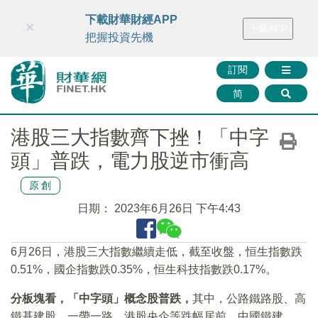
財華智庫網
FINTV
FINMETA
財華證券
媒體矩陣
下載財華財經APP
×
下載APP
智庫沙龍
聯絡我們
把握投資先機
訂閱
简
港股三大指數齊下挫！「中字
頭」普跌，電力股逆市衝高
原創
日期：
2023年6月26日 下午4:43
6月26日，港股三大指數繼續走低，截至收盤，恒生指數跌
0.51%，國企指數跌0.35%，恒生科技指數跌0.17%。
分板塊看，「中字頭」概念股普跌，
其中，公路鐵路股、高
鐵基建股、一帶一路、港股央企等跌幅居前。中國鐵建