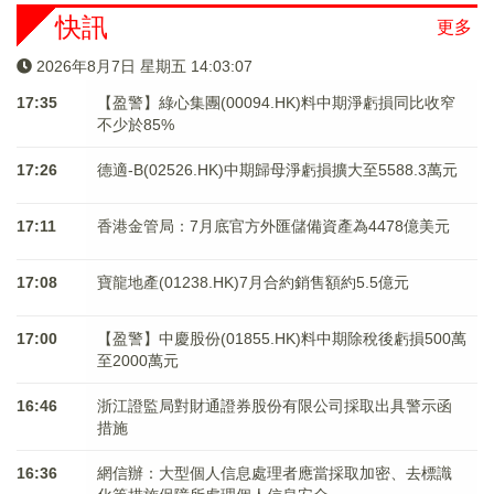
快訊
更多
2026年8月7日 星期五 14:03:07
17:35
【盈警】綠心集團(00094.HK)料中期淨虧損同比收窄
不少於85%
17:26
德適-B(02526.HK)中期歸母淨虧損擴大至5588.3萬元
17:11
香港金管局：7月底官方外匯儲備資產為4478億美元
17:08
寶龍地產(01238.HK)7月合約銷售額約5.5億元
17:00
【盈警】中慶股份(01855.HK)料中期除稅後虧損500萬
至2000萬元
16:46
浙江證監局對財通證券股份有限公司採取出具警示函
措施
16:36
網信辦：大型個人信息處理者應當採取加密、去標識