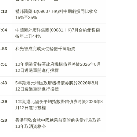
7:13
禮邦醫藥-B(09637.HK)料中期虧損同比收窄
15%至25%
7:04
中國海外宏洋集團(00081.HK)7月合約銷售額
按年上升44%
6:53
和光智成完成天使輪數千萬融資
6:51
10年期港元特區政府機構債券將於2026年8月
12日透過重開進行投標
6:43
5年期港元特區政府機構債券將於2026年8月
12日透過重開進行投標
6:39
1年期港元隔夜平均指數掛鉤債券將於2026年8
月12日進行投標
6:28
香港證監會就中國糖果前高管的失當行為取得
13年取消資格令