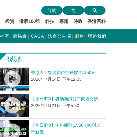
訂閱
简
遞
投資
港股100強
科技
專題
時政
香港百科
社區
商協會
CAGA
法定公告欄
服務
聯絡我們
視頻
香港人工智能職位空缺按年增50%
2026年7月14日 下午12:03
【今日IPO】奥动新能源二闯港交所
2026年7月21日 下午5:50
【今日IPO】中科闻歌[1956.HK]创上
市新低