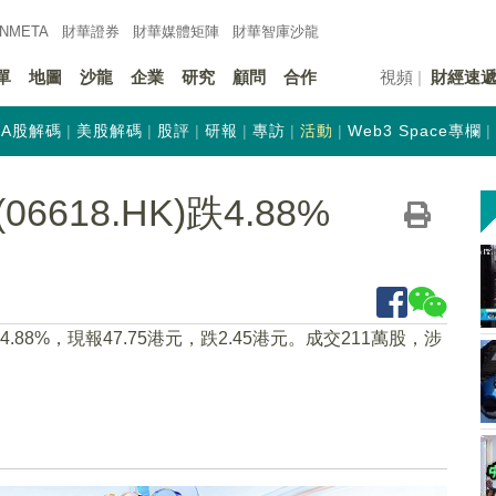
INMETA
財華證券
財華
媒體矩陣
財華
智庫沙龍
單
地圖
沙龍
企業
研究
顧問
合作
視頻
財經速
A股解碼
美股解碼
股評
研報
專訪
活動
Web3 Space專欄
618.HK)跌4.88%
跌4.88%，現報47.75港元，跌2.45港元。成交211萬股，涉