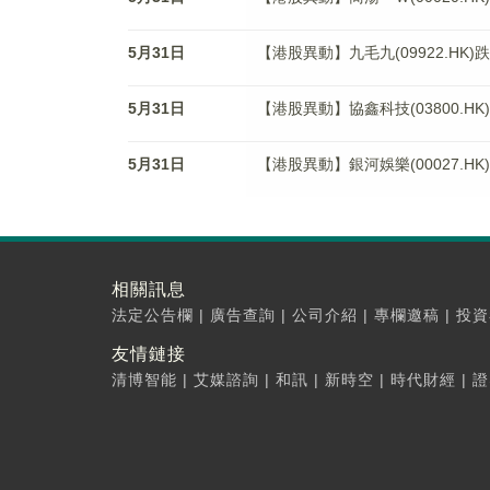
5月31日
【港股異動】九毛九(09922.HK)跌3
5月31日
【港股異動】協鑫科技(03800.HK)
5月31日
【港股異動】銀河娛樂(00027.HK)
相關訊息
法定公告欄
|
廣告查詢
|
公司介紹
|
專欄邀稿
|
投資
友情鏈接
清博智能
|
艾媒諮詢
|
和訊
|
新時空
|
時代財經
|
證