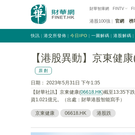
財華智庫網
FINTV
F
港股100強
官網
榜
快訊
港交所發佈
今日IPO
一圖解碼
港股解碼
【港股異動】京東健康(06
原創
日期：
2023年5月31日 下午1:35
【財華社訊】京東健康(
06618.HK
)截至13:35下
資1.021億元。（出處：財華港股智能寫手）
京東健康
06618.HK
港股跌