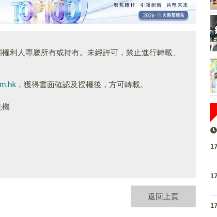
關權利人專屬所有或持有。未經許可，禁止進行轉載、
om.hk
，獲得書面確認及授權後，方可轉載。
先機
1
1
返回上頁
1