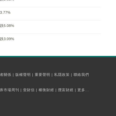
.77%
跌5.08%
跌3.09%
者關係
|
版權聲明
|
重要聲明
|
私隱政策
|
聯絡我們
券市場周刊
|
壹財信
|
權衡財經
|
攬富財經
|
更多...