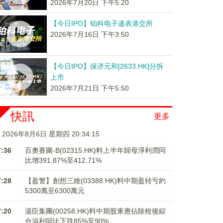
2026年7月20日 下午5:20
【今日IPO】铂科电子递表港交所
2026年7月16日 下午3:50
【今日IPO】保济元和[2633.HK]分拆
上市
2026年7月21日 下午5:50
快訊
更多
2026年8月6日 星期四 20:34:16
7:36
百奧賽圖-B(02315.HK)料上半年歸母淨利潤同
比增391.87%至412.71%
7:28
【盈警】創想三維(03388.HK)料中期盈转亏約
5300萬至6300萬元
7:20
湯臣集團(00258.HK)料中期股東應佔除稅後綜
合溢利同比下跌85%至90%