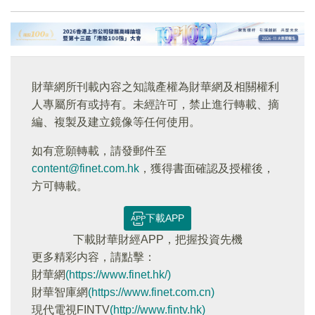
財華網所刊載內容之知識產權為財華網及相關權利
人專屬所有或持有。未經許可，禁止進行轉載、摘
編、複製及建立鏡像等任何使用。
如有意願轉載，請發郵件至
content@finet.com.hk
，獲得書面確認及授權後，
方可轉載。
下載APP
下載財華財經APP，把握投資先機
更多精彩内容，請點擊：
財華網
(https://www.finet.hk/)
財華智庫網
(https://www.finet.com.cn)
現代電視FINTV
(http://www.fintv.hk)