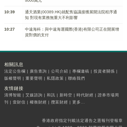
5000萬元
10:39
通天酒業(00389.HK)就配售協議接獲展開法院程序通
知 對現有業務無重大不利影響
10:27
中遠海科：與中遠海運國際(香港)有限公司正在開展增
資對價的支付
相關訊息
法定公告欄
|
廣告查詢
|
公司介紹
|
專欄邀稿
|
投資者關係
|
版權聲明
|
重要聲明
|
私隱政策
|
聯絡我們
友情鏈接
清博智能
|
艾媒諮詢
|
和訊
|
新時空
|
時代財經
|
證券市場周
刊
|
壹財信
|
權衡財經
|
攬富財經
|
更多...
香港政府指定刊載法定通告之憲報刊登報章