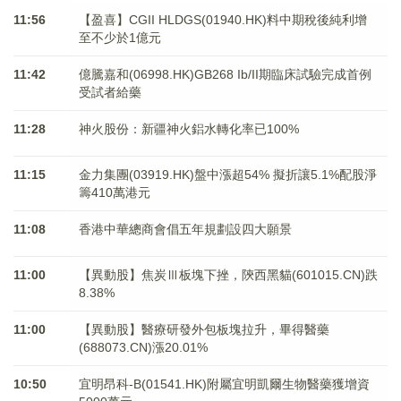
11:56
【盈喜】CGII HLDGS(01940.HK)料中期稅後純利增
至不少於1億元
11:42
億騰嘉和(06998.HK)GB268 Ib/II期臨床試驗完成首例
受試者給藥
11:28
神火股份：新疆神火鋁水轉化率已100%
11:15
金力集團(03919.HK)盤中漲超54% 擬折讓5.1%配股淨
籌410萬港元
11:08
香港中華總商會倡五年規劃設四大願景
11:00
【異動股】焦炭Ⅲ板塊下挫，陝西黑貓(601015.CN)跌
8.38%
11:00
【異動股】醫療研發外包板塊拉升，畢得醫藥
(688073.CN)漲20.01%
10:50
宜明昂科-B(01541.HK)附屬宜明凱爾生物醫藥獲增資