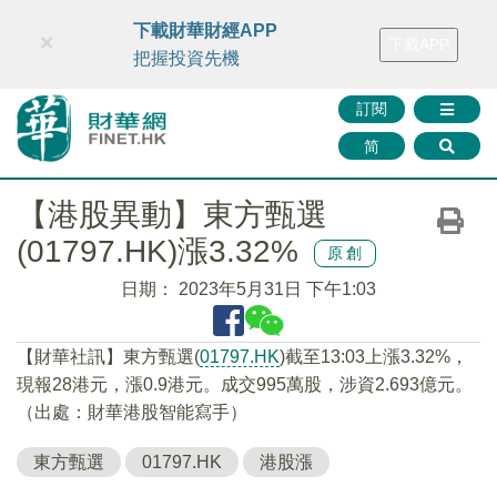
財華智庫網
FINTV
FINMETA
財華證券
媒體矩陣
下載財華財經APP
×
下載APP
智庫沙龍
聯絡我們
把握投資先機
訂閱
简
【港股異動】東方甄選
(01797.HK)漲3.32%
原創
日期：
2023年5月31日 下午1:03
【財華社訊】東方甄選(
01797.HK
)截至13:03上漲3.32%，
現報28港元，漲0.9港元。成交995萬股，涉資2.693億元。
（出處：財華港股智能寫手）
東方甄選
01797.HK
港股漲