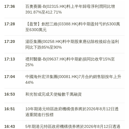
17:36
百奧賽圖-B(02315.HK)料上半年歸母淨利潤同比增
391.87%至412.71%
17:28
【盈警】創想三維(03388.HK)料中期盈转亏約5300萬
至6300萬元
17:20
湯臣集團(00258.HK)料中期股東應佔除稅後綜合溢利
同比下跌85%至90%
17:13
禮邦醫藥-B(09637.HK)料中期虧損同比收窄15%至
25%
17:04
中國海外宏洋集團(00081.HK)7月合約銷售額按年上升
44%
16:53
和光智成完成天使輪數千萬融資
16:51
10年期港元特區政府機構債券將於2026年8月12日透
過重開進行投標
16:43
5年期港元特區政府機構債券將於2026年8月12日透過