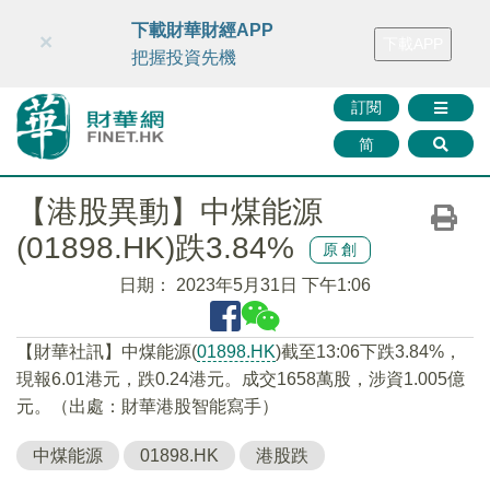
財華智庫網
FINTV
FINMETA
財華證券
媒體矩陣
下載財華財經APP
×
下載APP
智庫沙龍
聯絡我們
把握投資先機
訂閱
简
【港股異動】中煤能源
(01898.HK)跌3.84%
原創
日期：
2023年5月31日 下午1:06
【財華社訊】中煤能源(
01898.HK
)截至13:06下跌3.84%，
現報6.01港元，跌0.24港元。成交1658萬股，涉資1.005億
元。（出處：財華港股智能寫手）
中煤能源
01898.HK
港股跌