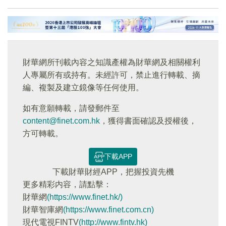
財華網所刊載內容之知識產權為財華網及相關權利
人專屬所有或持有。未經許可，禁止進行轉載、摘
編、複製及建立鏡像等任何使用。
如有意願轉載，請發郵件至
content@finet.com.hk
，獲得書面確認及授權後，
方可轉載。
下載APP
下載財華財經APP，把握投資先機
更多精彩内容，請點擊：
財華網
(https://www.finet.hk/)
財華智庫網
(https://www.finet.com.cn)
現代電視FINTV
(http://www.fintv.hk)