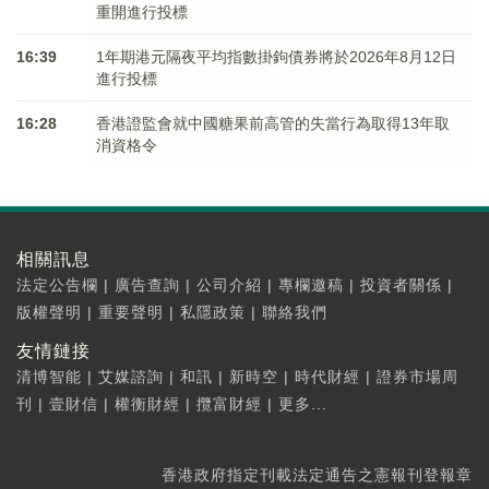
重開進行投標
16:39
1年期港元隔夜平均指數掛鉤債券將於2026年8月12日
進行投標
16:28
香港證監會就中國糖果前高管的失當行為取得13年取
消資格令
相關訊息
法定公告欄
|
廣告查詢
|
公司介紹
|
專欄邀稿
|
投資者關係
|
版權聲明
|
重要聲明
|
私隱政策
|
聯絡我們
友情鏈接
清博智能
|
艾媒諮詢
|
和訊
|
新時空
|
時代財經
|
證券市場周
刊
|
壹財信
|
權衡財經
|
攬富財經
|
更多...
香港政府指定刊載法定通告之憲報刊登報章