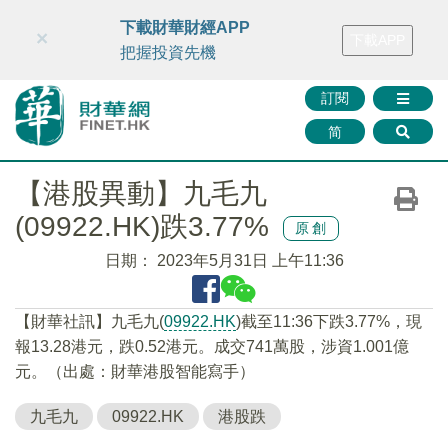
財華智庫網
FINTV
FINMETA
財華證券
媒體矩陣
下載財華財經APP
×
下載APP
智庫沙龍
聯絡我們
把握投資先機
訂閱
简
【港股異動】九毛九
(09922.HK)跌3.77%
原創
日期：
2023年5月31日 上午11:36
【財華社訊】九毛九(
09922.HK
)截至11:36下跌3.77%，現
報13.28港元，跌0.52港元。成交741萬股，涉資1.001億
元。（出處：財華港股智能寫手）
九毛九
09922.HK
港股跌