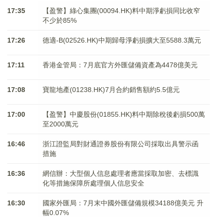
17:35
【盈警】綠心集團(00094.HK)料中期淨虧損同比收窄
不少於85%
17:26
德適-B(02526.HK)中期歸母淨虧損擴大至5588.3萬元
17:11
香港金管局：7月底官方外匯儲備資產為4478億美元
17:08
寶龍地產(01238.HK)7月合約銷售額約5.5億元
17:00
【盈警】中慶股份(01855.HK)料中期除稅後虧損500萬
至2000萬元
16:46
浙江證監局對財通證券股份有限公司採取出具警示函
措施
16:36
網信辦：大型個人信息處理者應當採取加密、去標識
化等措施保障所處理個人信息安全
16:30
國家外匯局：7月末中國外匯儲備規模34188億美元 升
幅0.07%