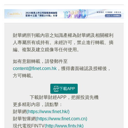
財華網所刊載內容之知識產權為財華網及相關權利
人專屬所有或持有。未經許可，禁止進行轉載、摘
編、複製及建立鏡像等任何使用。
如有意願轉載，請發郵件至
content@finet.com.hk
，獲得書面確認及授權後，
方可轉載。
下載APP
下載財華財經APP，把握投資先機
更多精彩内容，請點擊：
財華網
(https://www.finet.hk/)
財華智庫網
(https://www.finet.com.cn)
現代電視FINTV
(http://www.fintv.hk)