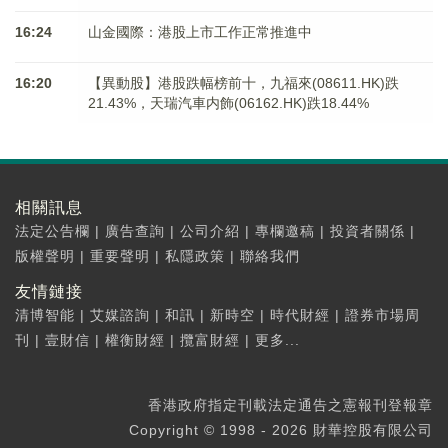
16:24
山金國際：港股上市工作正常推進中
16:20
【異動股】港股跌幅榜前十，九福來(08611.HK)跌
21.43%，天瑞汽車内飾(06162.HK)跌18.44%
相關訊息
法定公告欄
|
廣告查詢
|
公司介紹
|
專欄邀稿
|
投資者關係
|
版權聲明
|
重要聲明
|
私隱政策
|
聯絡我們
友情鏈接
清博智能
|
艾媒諮詢
|
和訊
|
新時空
|
時代財經
|
證券市場周
刊
|
壹財信
|
權衡財經
|
攬富財經
|
更多...
香港政府指定刊載法定通告之憲報刊登報章
Copyright © 1998 - 2026 財華控股有限公司