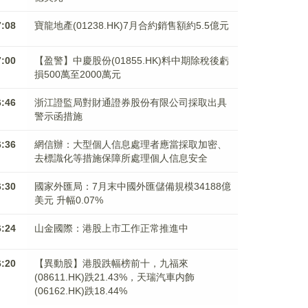
7:08
寶龍地產(01238.HK)7月合約銷售額約5.5億元
7:00
【盈警】中慶股份(01855.HK)料中期除稅後虧
損500萬至2000萬元
6:46
浙江證監局對財通證券股份有限公司採取出具
警示函措施
6:36
網信辦：大型個人信息處理者應當採取加密、
去標識化等措施保障所處理個人信息安全
6:30
國家外匯局：7月末中國外匯儲備規模34188億
美元 升幅0.07%
6:24
山金國際：港股上市工作正常推進中
6:20
【異動股】港股跌幅榜前十，九福來
(08611.HK)跌21.43%，天瑞汽車内飾
(06162.HK)跌18.44%