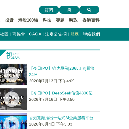
訂閱
简
遞
投資
港股100強
科技
專題
時政
香港百科
社區
商協會
CAGA
法定公告欄
服務
聯絡我們
視頻
【今日IPO】钧达股份[2865.HK]暴涨
24%
2026年7月13日 下午4:09
【今日IPO】DeepSeek估值4800亿
2026年7月16日 下午3:50
香港寬頻推出一站式AI企業服務平台
2026年8月4日 下午3:03