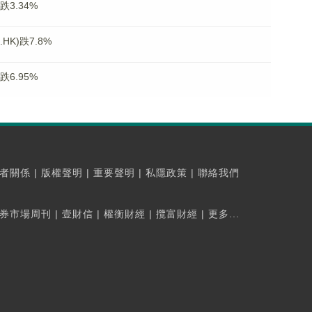
跌3.34%
K)跌7.8%
跌6.95%
者關係
|
版權聲明
|
重要聲明
|
私隱政策
|
聯絡我們
券市場周刊
|
壹財信
|
權衡財經
|
攬富財經
|
更多...