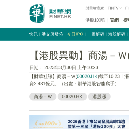
財華智庫網
FINTV
F
港股100強
官網
榜
快訊
港交所發佈
今日IPO
一圖解碼
港股解碼
【港股異動】商湯－Ｗ(00
日期：
2023年3月30日 上午10:23
【財華社訊】商湯－Ｗ(
00020.HK
)截至10:23上
資2.481億元。（出處：財華港股智能寫手）
商湯－Ｗ
00020.HK
港股漲