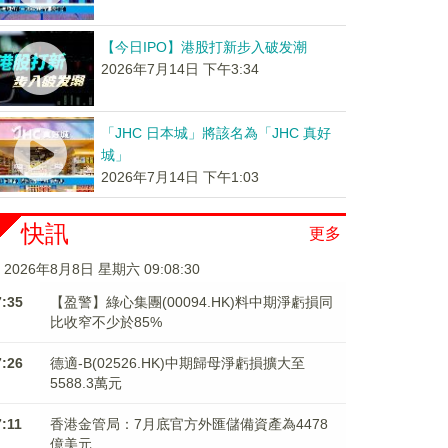
【今日IPO】港股打新步入破发潮
2026年7月14日 下午3:34
「JHC 日本城」將該名為「JHC 真好
城」
2026年7月14日 下午1:03
快訊
更多
2026年8月8日 星期六 09:08:30
7:35
【盈警】綠心集團(00094.HK)料中期淨虧損同
比收窄不少於85%
7:26
德適-B(02526.HK)中期歸母淨虧損擴大至
5588.3萬元
7:11
香港金管局：7月底官方外匯儲備資產為4478
億美元