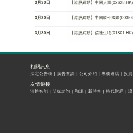
3月30日
【港股異動】中國人壽(02628.HK)
3月30日
【港股異動】中國軟件國際(00354.H
3月30日
【港股異動】信達生物(01801.HK)
相關訊息
法定公告欄
|
廣告查詢
|
公司介紹
|
專欄邀稿
|
投資
友情鏈接
清博智能
|
艾媒諮詢
|
和訊
|
新時空
|
時代財經
|
證