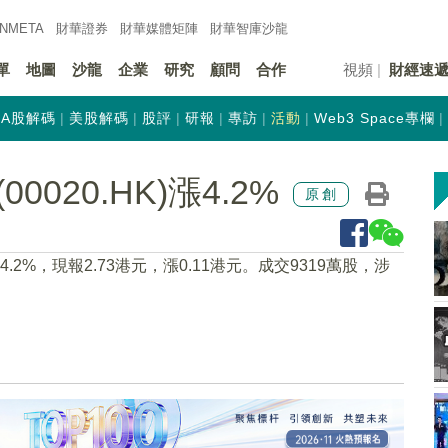
INMETA
財華證券
財華
媒體矩陣
財華
智庫沙龍
單
地圖
沙龍
企業
研究
顧問
合作
視頻
財經速
A股解碼
美股解碼
股評
研報
專訪
活動
Web3 Space專欄
020.HK)漲4.2%
原創
漲4.2%，現報2.73港元，漲0.11港元。成交9319萬股，涉