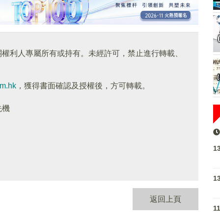
關權利人專屬所有或持有。未經許可，禁止進行轉載、
om.hk
，獲得書面確認及授權後，方可轉載。
先機
1
1
返回上頁
1