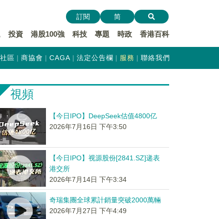
訂閱
简
遞
投資
港股100強
科技
專題
時政
香港百科
社區
商協會
CAGA
法定公告欄
服務
聯絡我們
視頻
【今日IPO】DeepSeek估值4800亿
2026年7月16日 下午3:50
【今日IPO】视源股份[2841.SZ]递表
港交所
2026年7月14日 下午3:34
奇瑞集團全球累計銷量突破2000萬輛
2026年7月27日 下午4:49