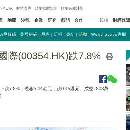
INMETA
財華證券
財華
媒體矩陣
財華
智庫沙龍
單
地圖
沙龍
企業
研究
顧問
合作
視頻
財經速
A股解碼
美股解碼
股評
研報
專訪
活動
Web3 Space專欄
00354.HK)跌7.8%
43下跌7.8%，現報5.44港元，跌0.46港元。成交1808萬
）