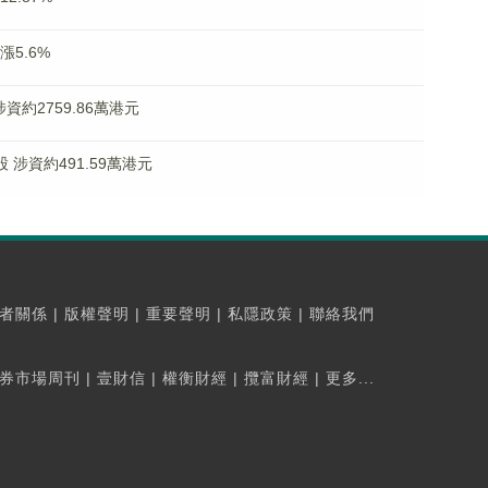
漲5.6%
涉資約2759.86萬港元
萬股 涉資約491.59萬港元
者關係
|
版權聲明
|
重要聲明
|
私隱政策
|
聯絡我們
券市場周刊
|
壹財信
|
權衡財經
|
攬富財經
|
更多...