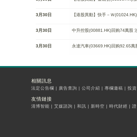
3月30日
【港股異動】快手－Ｗ(01024.HK)
3月30日
中升控股(00881.HK)回购74萬股 
3月30日
永達汽車(03669.HK)回购92.65
相關訊息
法定公告欄
|
廣告查詢
|
公司介紹
|
專欄邀稿
|
投資
友情鏈接
清博智能
|
艾媒諮詢
|
和訊
|
新時空
|
時代財經
|
證