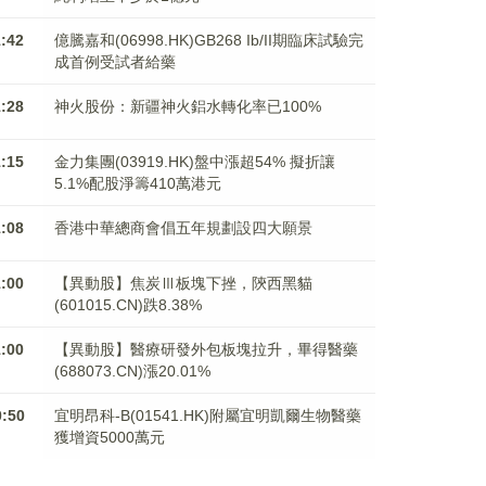
1:42
億騰嘉和(06998.HK)GB268 Ib/II期臨床試驗完
成首例受試者給藥
1:28
神火股份：新疆神火鋁水轉化率已100%
1:15
金力集團(03919.HK)盤中漲超54% 擬折讓
5.1%配股淨籌410萬港元
1:08
香港中華總商會倡五年規劃設四大願景
1:00
【異動股】焦炭Ⅲ板塊下挫，陝西黑貓
(601015.CN)跌8.38%
1:00
【異動股】醫療研發外包板塊拉升，畢得醫藥
(688073.CN)漲20.01%
0:50
宜明昂科-B(01541.HK)附屬宜明凱爾生物醫藥
獲增資5000萬元