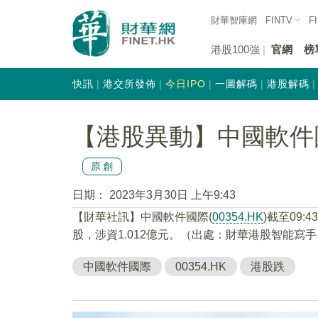
財華智庫網
FINTV
F
港股100強
官網
榜
快訊
港交所發佈
今日IPO
一圖解碼
港股解碼
【港股異動】中國軟件國際(
原創
日期：
2023年3月30日 上午9:43
【財華社訊】中國軟件國際(
00354.HK
)截至09:
股，涉資1.012億元。（出處：財華港股智能寫手
中國軟件國際
00354.HK
港股跌