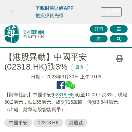
財華智庫網
FINTV
FINMETA
財華證券
媒體矩陣
下載財華財經APP
×
下載APP
智庫沙龍
聯絡我們
把握投資先機
訂閱
简
【港股異動】中國平安
(02318.HK)跌3%
原創
日期：
2023年3月30日 上午10:09
【財華社訊】中國平安(
02318.HK
)截至10:09下跌3%，現報
50.2港元，跌1.55港元。成交716萬股，涉資3.644億元。
（出處：財華港股智能寫手）
中國平安
02318.HK
港股跌