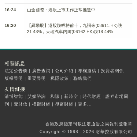
16:24
山金國際：港股上市工作正常推進中
16:20
【異動股】港股跌幅榜前十，九福來(08611.HK)跌
21.43%，天瑞汽車内飾(06162.HK)跌18.44%
相關訊息
法定公告欄
|
廣告查詢
|
公司介紹
|
專欄邀稿
|
投資者關係
|
版權聲明
|
重要聲明
|
私隱政策
|
聯絡我們
友情鏈接
清博智能
|
艾媒諮詢
|
和訊
|
新時空
|
時代財經
|
證券市場周
刊
|
壹財信
|
權衡財經
|
攬富財經
|
更多...
香港政府指定刊載法定通告之憲報刊登報章
Copyright © 1998 - 2026 財華控股有限公司