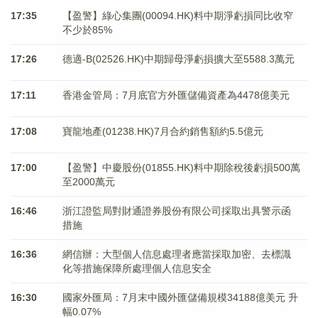
17:35
【盈警】綠心集團(00094.HK)料中期淨虧損同比收窄
不少於85%
17:26
德適-B(02526.HK)中期歸母淨虧損擴大至5588.3萬元
17:11
香港金管局：7月底官方外匯儲備資產為4478億美元
17:08
寶龍地產(01238.HK)7月合約銷售額約5.5億元
17:00
【盈警】中慶股份(01855.HK)料中期除稅後虧損500萬
至2000萬元
16:46
浙江證監局對財通證券股份有限公司採取出具警示函
措施
16:36
網信辦：大型個人信息處理者應當採取加密、去標識
化等措施保障所處理個人信息安全
16:30
國家外匯局：7月末中國外匯儲備規模34188億美元 升
幅0.07%