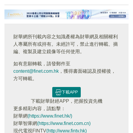
財華網所刊載內容之知識產權為財華網及相關權利
人專屬所有或持有。未經許可，禁止進行轉載、摘
編、複製及建立鏡像等任何使用。
如有意願轉載，請發郵件至
content@finet.com.hk
，獲得書面確認及授權後，
方可轉載。
下載APP
下載財華財經APP，把握投資先機
更多精彩内容，請點擊：
財華網
(https://www.finet.hk/)
財華智庫網
(https://www.finet.com.cn)
現代電視FINTV
(http://www.fintv.hk)