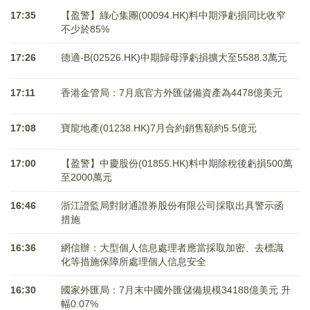
17:35
【盈警】綠心集團(00094.HK)料中期淨虧損同比收窄
不少於85%
17:26
德適-B(02526.HK)中期歸母淨虧損擴大至5588.3萬元
17:11
香港金管局：7月底官方外匯儲備資產為4478億美元
17:08
寶龍地產(01238.HK)7月合約銷售額約5.5億元
17:00
【盈警】中慶股份(01855.HK)料中期除稅後虧損500萬
至2000萬元
16:46
浙江證監局對財通證券股份有限公司採取出具警示函
措施
16:36
網信辦：大型個人信息處理者應當採取加密、去標識
化等措施保障所處理個人信息安全
16:30
國家外匯局：7月末中國外匯儲備規模34188億美元 升
幅0.07%