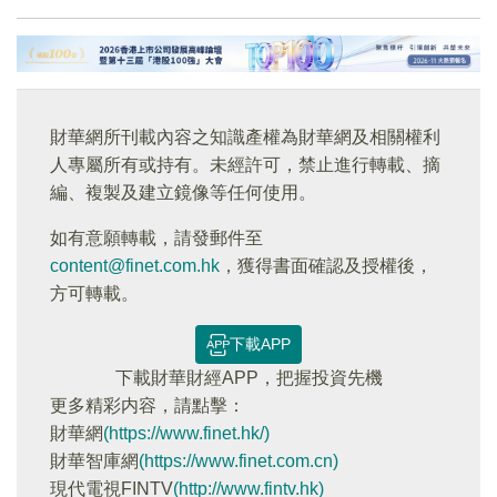
財華網所刊載內容之知識產權為財華網及相關權利
人專屬所有或持有。未經許可，禁止進行轉載、摘
編、複製及建立鏡像等任何使用。
如有意願轉載，請發郵件至
content@finet.com.hk
，獲得書面確認及授權後，
方可轉載。
下載APP
下載財華財經APP，把握投資先機
更多精彩内容，請點擊：
財華網
(https://www.finet.hk/)
財華智庫網
(https://www.finet.com.cn)
現代電視FINTV
(http://www.fintv.hk)