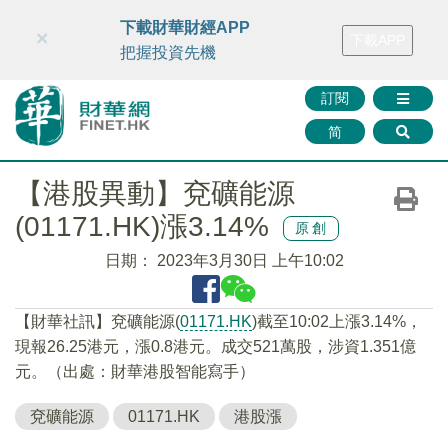
財華智庫網
FINTV
FINMETA
財華證券
媒體矩陣
下載財華財經APP
×
下載APP
智庫沙龍
聯絡我們
把握投資先機
訂閱
简
【港股異動】兗礦能源
(01171.HK)漲3.14%
原創
日期：
2023年3月30日 上午10:02
【財華社訊】兗礦能源(
01171.HK
)截至10:02上漲3.14%，
現報26.25港元，漲0.8港元。成交521萬股，涉資1.351億
元。（出處：財華港股智能寫手）
兗礦能源
01171.HK
港股漲