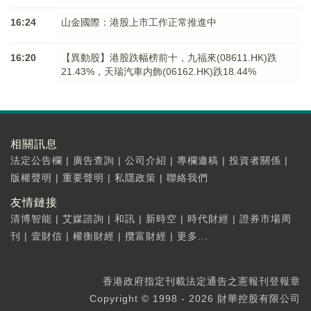
16:24
山金國際：港股上市工作正常推進中
16:20
【異動股】港股跌幅榜前十，九福來(08611.HK)跌
21.43%，天瑞汽車内飾(06162.HK)跌18.44%
相關訊息
法定公告欄
|
廣告查詢
|
公司介紹
|
專欄邀稿
|
投資者關係
|
版權聲明
|
重要聲明
|
私隱政策
|
聯絡我們
友情鏈接
清博智能
|
艾媒諮詢
|
和訊
|
新時空
|
時代財經
|
證券市場周
刊
|
壹財信
|
權衡財經
|
攬富財經
|
更多...
香港政府指定刊載法定通告之憲報刊登報章
Copyright © 1998 - 2026 財華控股有限公司