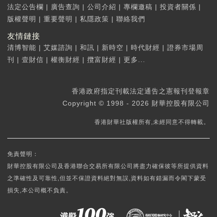
法定公告欄
|
廣告查詢
|
公司介紹
|
專欄邀稿
|
投資者關係
|
版權聲明
|
重要聲明
|
私隱政策
|
聯絡我們
友情鏈接
清博智能
|
艾媒諮詢
|
和訊
|
新時空
|
時代財經
|
證券市場周
刊
|
壹財信
|
權衡財經
|
攬富財經
|
更多...
香港政府指定刊載法定通告之憲報刊登報章
Copyright © 1998 - 2026 財華控股有限公司
香港財華社版權所有,未經同意不得轉載。
免責聲明：
財華控股有限公司及香港聯合交易所有限公司將盡力確保彼等所提供資料
之準確性及可靠性,但並不保證資料絕對無誤,資料如有錯漏而令閣下蒙受
損失,本公司概不負責。