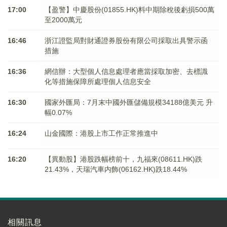
17:00
【盈警】中慶股份(01855.HK)料中期除稅後虧損500萬
至2000萬元
16:46
浙江證監局對財通證券股份有限公司採取出具警示函
措施
16:36
網信辦：大型個人信息處理者應當採取加密、去標識
化等措施保障所處理個人信息安全
16:30
國家外匯局：7月末中國外匯儲備規模34188億美元 升
幅0.07%
16:24
山金國際：港股上市工作正常推進中
16:20
【異動股】港股跌幅榜前十，九福來(08611.HK)跌
21.43%，天瑞汽車内飾(06162.HK)跌18.44%
相關訊息