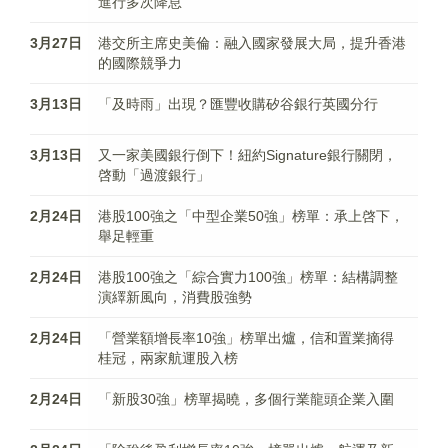
進行多次降息
3月27日
港交所主席史美倫：融入國家發展大局，提升香港
的國際競爭力
3月13日
「及時雨」出現？匯豐收購矽谷銀行英國分行
3月13日
又一家美國銀行倒下！紐約Signature銀行關閉，
啓動「過渡銀行」
2月24日
港股100強之「中型企業50強」榜單：承上啓下，
舉足輕重
2月24日
港股100強之「綜合實力100強」榜單：結構調整
演繹新風向，消費股強勢
2月24日
「營業額增長率10強」榜單出爐，信和置業摘得
桂冠，兩家航運股入榜
2月24日
「新股30強」榜單揭曉，多個行業龍頭企業入圍