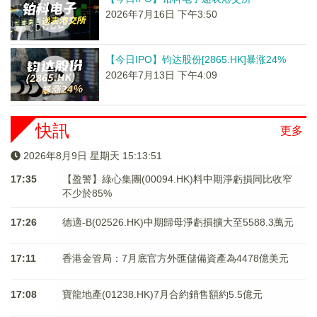
2026年7月16日 下午3:50
【今日IPO】钧达股份[2865.HK]暴涨24%
2026年7月13日 下午4:09
快訊
更多
2026年8月9日 星期天 15:13:51
17:35
【盈警】綠心集團(00094.HK)料中期淨虧損同比收窄
不少於85%
17:26
德適-B(02526.HK)中期歸母淨虧損擴大至5588.3萬元
17:11
香港金管局：7月底官方外匯儲備資產為4478億美元
17:08
寶龍地產(01238.HK)7月合約銷售額約5.5億元