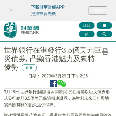
財華智庫網
FINTV
FINMETA
財華證券
媒體矩陣
下載財華財經APP
×
下載APP
智庫沙龍
聯絡我們
把握投資先機
訂閱
简
世界銀行在港發行3.5億美元巨
災債券, 凸顯香港魅力及獨特
優勢
原創
日期：
2023年3月29日 下午2:26
3月28日,世界銀行(國際復興開發銀行)在香港以巨災債券形
式發行總額3.5億美元保險相連證券，為智利未來三年與地
震風險有關的損失提供保障。
財政司司長陳茂波表示，香港銳意發展為國際領先的風險管