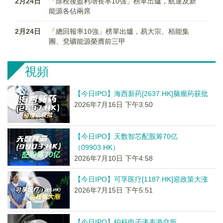
2月24日
「除稅後盈利增長率10強」榜單出爐，航運及新
能源各佔兩席
2月24日
「總回報率10強」榜單出爐，易大宗、栢能集
團、兗礦能源榮膺前三甲
視頻
【今日IPO】海西新药[2637.HK]脑瘤药获批
2026年7月16日 下午3:50
【今日IPO】天数智芯配股筹70亿
（09903.HK）
2026年7月10日 下午4:58
【今日IPO】可孚医疗[1187.HK]迎政策大涨
2026年7月15日 下午5:51
【今日IPO】铂科电子递表港交所