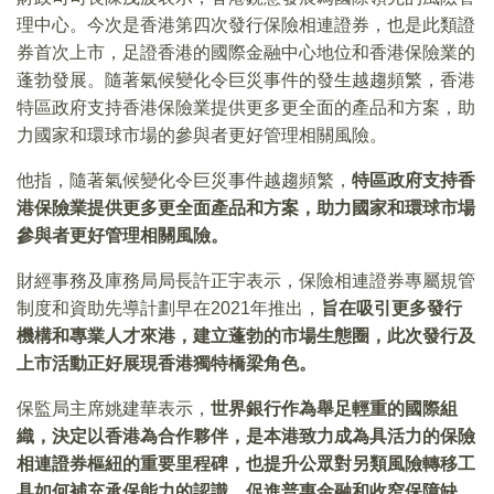
理中心。今次是香港第四次發行保險相連證券，也是此類證
券首次上市，足證香港的國際金融中心地位和香港保險業的
蓬勃發展。隨著氣候變化令巨災事件的發生越趨頻繁，香港
特區政府支持香港保險業提供更多更全面的產品和方案，助
力國家和環球市場的參與者更好管理相關風險。
他指，隨著氣候變化令巨災事件越趨頻繁，
特區政府支持香
港保險業提供更多更全面產品和方案，助力國家和環球市場
參與者更好管理相關風險。
財經事務及庫務局局長許正宇表示，保險相連證券專屬規管
制度和資助先導計劃早在2021年推出，
旨在吸引更多發行
機構和專業人才來港，建立蓬勃的市場生態圈，此次發行及
上市活動正好展現香港獨特橋梁角色。
保監局主席姚建華表示，
世界銀行作為舉足輕重的國際組
織，決定以香港為合作夥伴，是本港致力成為具活力的保險
相連證券樞紐的重要里程碑，也提升公眾對另類風險轉移工
具如何補充承保能力的認識，促進普惠金融和收窄保障缺