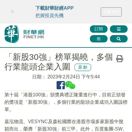
財華智庫網
FINTV
FINMETA
財華證券
媒體矩陣
下載財華財經APP
×
下載APP
智庫沙龍
聯絡我們
把握投資先機
訂閱
简
「新股30強」榜單揭曉，多個
行業龍頭企業入圍
原創
日期：
2023年2月24日 下午5:44
第十屆「港股100強」頒獎典禮正隆重進行中，目前正頒發
的獎項是「新股30強」，多個行業的龍頭企業成功入圍該榜
單。
嘉泓物流、VESYNC及森松國際在港股市場多家新股中脫
穎而出，榮膺「新股30強」前三甲。此外，百度集團-SW、