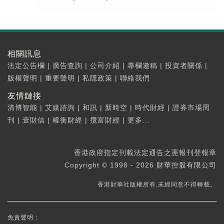
相關訊息
法定公告欄
|
廣告查詢
|
公司介紹
|
專欄邀稿
|
投資者關係
|
版權聲明
|
重要聲明
|
私隱政策
|
聯絡我們
友情鏈接
清博智能
|
艾媒諮詢
|
和訊
|
新時空
|
時代財經
|
證券市場周
刊
|
壹財信
|
權衡財經
|
攬富財經
|
更多...
香港政府指定刊載法定通告之憲報刊登報章
Copyright © 1998 - 2026 財華控股有限公司
香港財華社版權所有,未經同意不得轉載。
免責聲明：