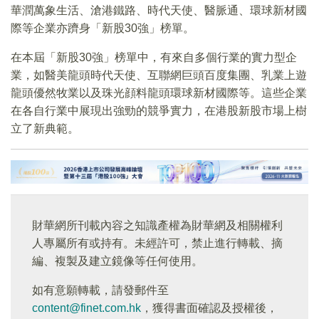
華潤萬象生活、滄港鐵路、時代天使、醫脈通、環球新材國
際等企業亦躋身「新股30強」榜單。
在本屆「新股30強」榜單中，有來自多個行業的實力型企
業，如醫美龍頭時代天使、互聯網巨頭百度集團、乳業上遊
龍頭優然牧業以及珠光顔料龍頭環球新材國際等。這些企業
在各自行業中展現出強勁的競爭實力，在港股新股市場上樹
立了新典範。
財華網所刊載內容之知識產權為財華網及相關權利
人專屬所有或持有。未經許可，禁止進行轉載、摘
編、複製及建立鏡像等任何使用。
如有意願轉載，請發郵件至
content@finet.com.hk
，獲得書面確認及授權後，