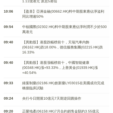
1.11億港元 派息5港仙
10:06
【盈喜】亞洲金融(00662.HK)料中期股東應佔淨溢利
同比增逾50%
09:54
中核國際(02302.HK)料中期股東應佔淨利潤不少於500
萬港元
09:40
【異動股】港股跌幅榜前十，天瑞汽車内飾
(06162.HK)跌18.00%，德信服務集團(02215.HK)跌
16.33%
09:40
【異動股】港股漲幅榜前十，中國智能健康
(00348.HK)漲+93.33%，上善黃金(01939.HK)漲
+40.54%
09:33
綠葉制藥(02186.HK)創新藥LY03015在美國成功完成
橋接臨床試驗
09:24
央行今日開展10億元7天期逆回購操作
09:20
正榮地產(06158.HK)7月合約銷售金額約3.55億元