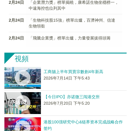
2月24日
「企業潛力獎」榜單揭曉，康希諾生物坐穩榜一，
中遠海控也位列其中
2月24日
「生物科技股15強」榜單出爐，百濟神州、信達
生物領銜
2月24日
「飛騰企業獎」榜單出爐，力量發展拔得頭籌
視頻
工商舖上半年買賣宗數創4年新高
2026年7月14日 下午5:43
【今日IPO】亦诺微三闯港交所
2026年7月20日 下午5:20
港股100强研究中心&链界资本完成战略合作
签约