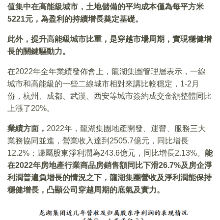
值集中在高能級城市，土地儲備的平均成本僅為每平方米
5221元，為盈利的持續增長奠定基礎。
此外，提升高能級城市比重，是穿越市場周期，實現穩健增
長的關鍵驅動力。
在2022年全年業績發佈會上，龍湖集團管理層表示，一線
城市和高能級的一些二線城市相對來講比較穩定，1-2月
份，杭州、成都、武漢、西安等城市簽約成交金額整體同比
上漲了20%。
業績方面，
2022年，龍湖集團地產開發、運營、服務三大
業務協同並進，營業收入達到2505.7億元，同比增長
12.2%；歸屬股東淨利潤為243.6億元，同比增長2.13%。
能
在2022年房地產行業商品房銷售額同比下滑26.7%及房企淨
利潤普遍負增長的情況之下，龍湖集團營收及淨利潤能保持
穩健增長，凸顯公司穿越周期的底氣及實力。