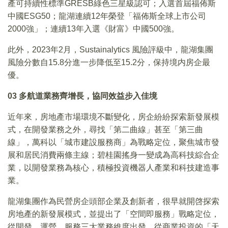
產可持續性標準GRESB綠色三星級認可；入選首屆福佈斯
中國ESG50；龍湖連續12年榮登「福佈斯全球上市公司
2000強」；連續13年入選《財富》中國500強。
此外，2023年2月，Sustainalytics 風險評級中，龍湖集團
風險分數自15.8分進一步降低至15.2分，保持境内房企最
優。
03
多航道業務齊增長，協同效益步入佳境
近年來，房地產市場環境不斷變化，房企紛紛探索新發展模
式，在開發業務之外，尋找「第二曲線」甚至「第三曲
線」，萬科以「城市建設服務商」為戰略定位，聚焦城市發
展和居民消費兩條主線；碧桂園搖身一變成為高科技綜合企
業，以開發業務為核心，積極投資機器人產業和科技建造事
業。
龍湖集團作為民營房企頭部企業及創新者，很早就開啓探索
房地產的新發展模式，並提出了「空間即服務」戰略定位，
從開發、運營、服務三大業務維度出發，從商業投資的「天