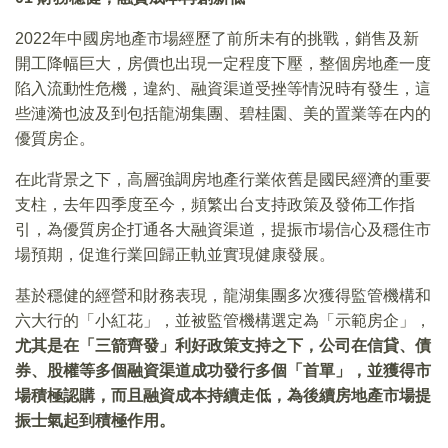
2022年中國房地產市場經歷了前所未有的挑戰，銷售及新
開工降幅巨大，房價也出現一定程度下壓，整個房地產一度
陷入流動性危機，違約、融資渠道受挫等情況時有發生，這
些漣漪也波及到包括龍湖集團、碧桂園、美的置業等在内的
優質房企。
在此背景之下，高層強調房地產行業依舊是國民經濟的重要
支柱，去年四季度至今，頻繁出台支持政策及發佈工作指
引，為優質房企打通各大融資渠道，提振市場信心及穩住市
場預期，促進行業回歸正軌並實現健康發展。
基於穩健的經營和財務表現，龍湖集團多次獲得監管機構和
六大行的「小紅花」，並被監管機構選定為「示範房企」，
尤其是在「三箭齊發」利好政策支持之下，公司在信貸、債
券、股權等多個融資渠道成功發行多個「首單」，並獲得市
場積極認購，而且融資成本持續走低，為後續房地產市場提
振士氣起到積極作用。