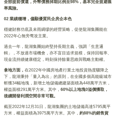
全部提前償還，外幣債務掉期比例至98%，基本完全規避匯
率風險。
02 業績穩增，儘顯優質民企房企本色
穩健財務功底及未雨綢缪的經營策略，促使龍湖集團能在
2022年心無旁骛攻主業。
過去一年，龍湖集團始終堅持長期主義，強調「生意邏
輯」，不放過市場機會，亦不盲目追求規模，保持回報率、
現金流持續健康穩定，時刻保持餘量思維與戰略主動權。
拿地方面，
在2022年中國房地產行業土地投資熱度驟降之
下，龍湖秉持「量入為出」的原則，在全國多個高能級城市
斬獲34幅地塊，新增土地儲備總建築面積為448萬平方米，
權益面積291萬平方米。其中，
60%以上地塊0溢價獲取，
後續開發利潤空間非常可觀。
截至2022年12月31日，龍湖集團的土地儲備高達5795萬平
方米，權益面積為3975萬平方米。其中，
約88%的銷售貨