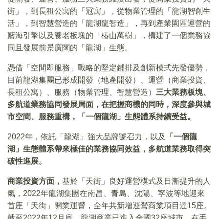
街」，到長租公寓的「冠寓」，從物業管理的「龍湖智創生
活」，到智慧營造的「龍湖龍智造」，再到產業園區運營的
藍海引擎以及養老板塊的「椿山萬樹」，構建了一個業務協
同且發展前景廣闊的「龍湖」生態。
憑借「空間即服務」戰略的堅定鋪排及創新模式先發優勢，
目前龍湖集團已形成開發（地產開發）、運營（商業投資、
長租公寓）、服務（物業管理、智慧營造）
三大業務板塊、
多航道業務協同發展局面，在把握商機的同時，深度參與城
市空間、服務重構，「一個龍湖」生態體系持續受益。
2022年，依託「龍湖」強大品牌號召力，以及
「一個龍
湖」生態體系帶來極佳的業務協同效益，多航道業務取得突
破性進展。
商業投資
方面，
基於「天街」良好運營模式及日漸提升的人
氣，2022年龍湖集團在南昌、青島、沈陽、寧波等地迎來
首座「天街」開業運營，全年共新增運營商業項目達15座。
截至2022年12月底，龍湖商業已進入全國32座城市，在手