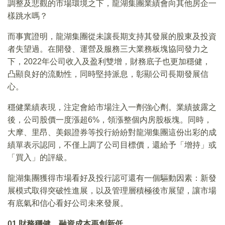
調整及悲觀的市場環境之下，龍湖集團業績會向其他房企一
樣跳水嗎？
而事實證明，龍湖集團從未讓長期支持其發展的股東及投資
者失望過。在開發、運營及服務三大業務板塊協同發力之
下，2022年公司收入及盈利雙增，財務底子也更加穩健，
凸顯良好的流動性，同時堅持派息，彰顯公司長期發展信
心。
穩健業績表現，注定會給市場注入一劑強心劑。業績披露之
後，公司股價一度漲超6%，領漲整個内房股板塊。同時，
大摩、里昂、美銀證券等投行紛紛對龍湖集團這份出彩的成
績單表示認同，不僅上調了公司目標價，還給予「增持」或
「買入」的評級。
龍湖集團獲得市場看好及投行認可還有一個驅動因素：新發
展模式取得突破性進展，以及管理層積極後市展望，讓市場
有底氣和信心看好公司未來發展。
01
財務穩健，融資成本再創新低