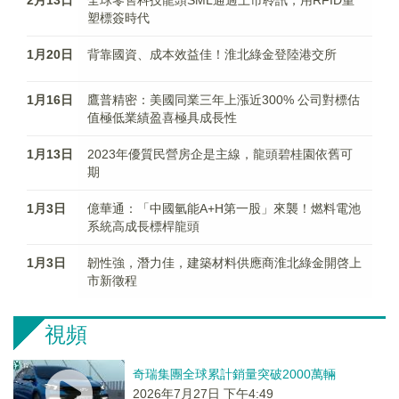
2月13日
全球零售科技龍頭SML通過上市聆訊，用RFID重
塑標簽時代
1月20日
背靠國資、成本效益佳！淮北綠金登陸港交所
1月16日
鷹普精密：美國同業三年上漲近300% 公司對標估
值極低業績盈喜極具成長性
1月13日
2023年優質民營房企是主線，龍頭碧桂園依舊可
期
1月3日
億華通：「中國氫能A+H第一股」來襲！燃料電池
系統高成長標桿龍頭
1月3日
韌性強，潛力佳，建築材料供應商淮北綠金開啓上
市新徵程
視頻
奇瑞集團全球累計銷量突破2000萬輛
2026年7月27日 下午4:49