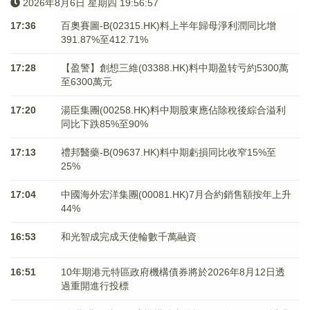
2026年8月6日 星期四 19:56:58
17:36
百奧賽圖-B(02315.HK)料上半年歸母淨利潤同比增
391.87%至412.71%
17:28
【盈警】創想三維(03388.HK)料中期盈转亏約5300萬
至6300萬元
17:20
湯臣集團(00258.HK)料中期股東應佔除稅後綜合溢利
同比下跌85%至90%
17:13
禮邦醫藥-B(09637.HK)料中期虧損同比收窄15%至
25%
17:04
中國海外宏洋集團(00081.HK)7月合約銷售額按年上升
44%
16:53
和光智成完成天使輪數千萬融資
16:51
10年期港元特區政府機構債券將於2026年8月12日透
過重開進行投標