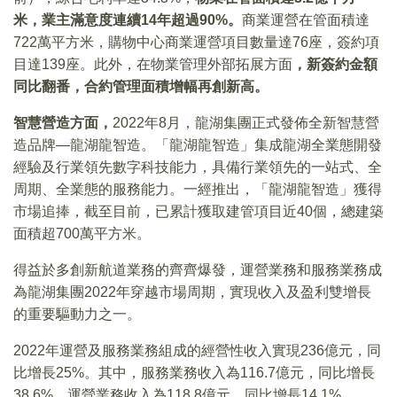
米，業主滿意度連續14年超過90%。
商業運營在管面積達
722萬平方米，購物中心商業運營項目數量達76座，簽約項
目達139座。此外，在物業管理外部拓展方面
，新簽約金額
同比翻番，合約管理面積增幅再創新高。
智慧營造方面，
2022年8月，龍湖集團正式發佈全新智慧營
造品牌—龍湖龍智造。「龍湖龍智造」集成龍湖全業態開發
經驗及行業領先數字科技能力，具備行業領先的一站式、全
周期、全業態的服務能力。一經推出，「龍湖龍智造」獲得
市場追捧，截至目前，已累計獲取建管項目近40個，總建築
面積超700萬平方米。
得益於多創新航道業務的齊齊爆發，運營業務和服務業務成
為龍湖集團2022年穿越市場周期，實現收入及盈利雙增長
的重要驅動力之一。
2022年運營及服務業務組成的經營性收入實現236億元，同
比增長25%。其中，服務業務收入為116.7億元，同比增長
38.6%，運營業務收入為118.8億元，同比增長14.1%。