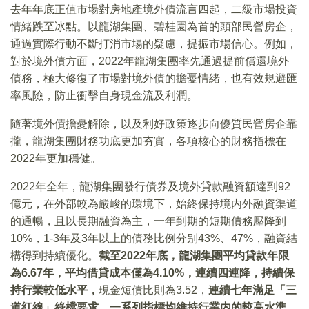
去年年底正值市場對房地產境外債流言四起，二級市場投資
情緒跌至冰點。以龍湖集團、碧桂園為首的頭部民營房企，
通過實際行動不斷打消市場的疑慮，提振市場信心。例如，
對於境外債方面，2022年龍湖集團率先通過提前償還境外
債務，極大修復了市場對境外債的擔憂情緒，也有效規避匯
率風險，防止衝擊自身現金流及利潤。
隨著境外債擔憂解除，以及利好政策逐步向優質民營房企靠
攏，龍湖集團財務功底更加夯實，各項核心的財務指標在
2022年更加穩健。
2022年全年，龍湖集團發行債券及境外貸款融資額達到92
億元，在外部較為嚴峻的環境下，始終保持境内外融資渠道
的通暢，且以長期融資為主，一年到期的短期債務壓降到
10%，1-3年及3年以上的債務比例分别43%、47%，融資結
構得到持續優化。
截至2022年底，龍湖集團平均貸款年限
為6.67年，平均借貸成本僅為4.10%，連續四連降，持續保
持行業較低水平，
現金短債比則為3.52，
連續七年滿足「三
道紅線」綠檔要求，一系列指標均維持行業内的較高水準，