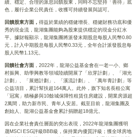
續、穩定、合理的派息回饋股東，同時不忘堅持「善待」底
色，履行企業公民責任，收獲可持續發展與認可。
回饋股東方面，
得益於業績的穩健增長、穩健財務功底和優
秀的現金流，龍湖集團能夠為股東提供穩定的現金分紅水
平。據財報顯示，龍湖集團將派發末期股息每股人民幣0.80
元，計入中期股息每股人民幣0.33元，全年合計派發股息每
股人民幣1.13元。
回饋社會方面
，2022年，龍湖公益基金會在一老一小、鄉
村振興、助學興教等領域陸續開展了「欣芽計劃」、「湖光
計劃」、「展翅計劃」、「溪流計劃」、「萬年青計劃」等
公益項目，累計幫扶超164萬人。此外，旗下知名長租公寓
「冠寓」積極參與10餘城保障性租賃住房建設，開業房源超
2萬間，助力新市民、青年人安居。截至目前，龍湖集團及
創始人、龍湖公益基金會累計捐贈超18億元。
因在企業社會責任層面的突出表現，2022年龍湖集團獲明
晟MSCI ESG評級BBB級，保持業内優質評級；獲全球房地