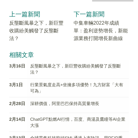
上一篇新聞
下一篇新聞
反壟斷風暴之下，新巨豐
中集車輛2022年成績
收購紛美觸發了反壟斷
單：盈利逆勢增長，新能
法？
源業務打開增長新曲線
相關文章
3月16日
反壟斷風暴之下，新巨豐收購紛美觸發了反壟斷
法？
3月1日
行業景氣度走高+坐擁多項優勢！九方財富「大有
可為」
2月28日
深耕價值，阿里巴巴保持高質量增長
2月14日
ChatGPT點燃AI行情，百度、商湯及鷹瞳等AI企業
大漲