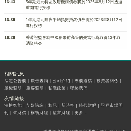
16:43
5年期港元特區政府機構債券將於2026年8月12日透過
重開進行投標
16:39
1年期港元隔夜平均指數掛鉤債券將於2026年8月12日
進行投標
16:28
香港證監會就中國糖果前高管的失當行為取得13年取
消資格令
相關訊息
法定公告欄
|
廣告查詢
|
公司介紹
|
專欄邀稿
|
投資者關係
|
版權聲明
|
重要聲明
|
私隱政策
|
聯絡我們
友情鏈接
清博智能
|
艾媒諮詢
|
和訊
|
新時空
|
時代財經
|
證券市場周
刊
|
壹財信
|
權衡財經
|
攬富財經
|
更多...