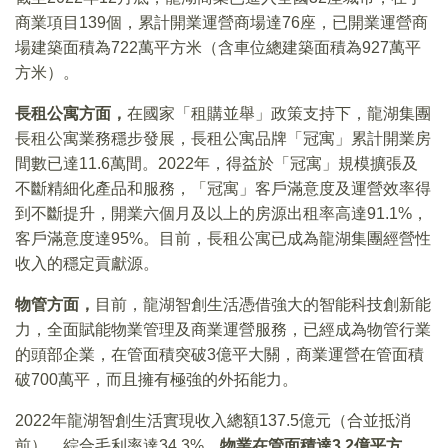
商業項目139個，累計開業運營商場達76座，已開業運營商
場建築面積為722萬平方米（含車位總建築面積為927萬平
方米）。
長租公寓
方面，
在國家「租購並舉」政策支持下，龍湖集團
長租公寓業務穩步發展，長租公寓品牌「冠寓」累計開業房
間數已達11.6萬間。2022年，得益於「冠寓」規模擴張及
不斷精細化產品和服務，「冠寓」客戶滿意度及運營效率得
到不斷提升，開業六個月及以上的房源出租率高達91.1%，
客戶滿意度達95%。目前，長租公寓已成為龍湖集團經營性
收入的穩定貢獻源。
物管方面，
目前，龍湖智創生活憑借強大的智能科技創新能
力，全面賦能物業管理及商業運營服務，已經成為物管行業
的頭部企業，在管面積突破3億平大關，商業運營在管面積
破700萬平，而且擁有極強的外拓能力。
2022年龍湖智創生活實現收入總額137.5億元（合並抵消
前），綜合毛利率達34.3%，
物業在管面積達3.2億平方