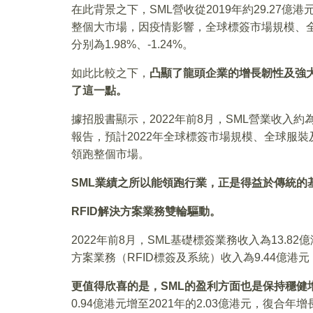
在此背景之下，SML營收從2019年約29.27億港元
整個大市場，因疫情影響，全球標簽市場規模、全球
分别為1.98%、-1.24%。
如此比較之下，
凸顯了龍頭企業的增長韌性及強
了這一點。
據招股書顯示，2022年前8月，SML營業收入約為
報告，預計2022年全球標簽市場規模、全球服裝及鞋
領跑整個市場。
SML
業績之所以能領跑行業，正是得益於傳統的
RFID
解決方案業務雙輪驅動。
2022年前8月，SML基礎標簽業務收入為13.82
方案業務（RFID標簽及系統）收入為9.44億港元
更值得欣喜的是，
SML
的盈利方面也是保持穩健
0.94億港元增至2021年的2.03億港元，復合年