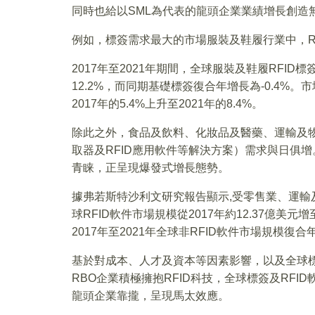
同時也給以SML為代表的龍頭企業業績增長創造
例如，標簽需求最大的市場服裝及鞋履行業中，R
2017年至2021年期間，全球服裝及鞋履RFI
12.2%，而同期基礎標簽復合年增長為-0.4%
2017年的5.4%上升至2021年的8.4%。
除此之外，食品及飲料、化妝品及醫藥、運輸及物流
取器及RFID應用軟件等解決方案）需求與日俱增
青睐，正呈現爆發式增長態勢。
據弗若斯特沙利文研究報告顯示,受零售業、運輸
球RFID軟件市場規模從2017年約12.37億美元增
2017年至2021年全球非RFID軟件市場規模復合
基於對成本、人才及資本等因素影響，以及全球標
RBO企業積極擁抱RFID科技，全球標簽及RF
龍頭企業靠攏，呈現馬太效應。