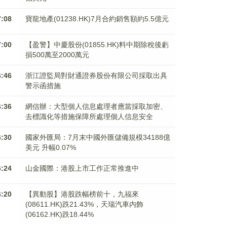
7:08
寶龍地產(01238.HK)7月合約銷售額約5.5億元
7:00
【盈警】中慶股份(01855.HK)料中期除稅後虧
損500萬至2000萬元
6:46
浙江證監局對財通證券股份有限公司採取出具
警示函措施
6:36
網信辦：大型個人信息處理者應當採取加密、
去標識化等措施保障所處理個人信息安全
6:30
國家外匯局：7月末中國外匯儲備規模34188億
美元 升幅0.07%
6:24
山金國際：港股上市工作正常推進中
6:20
【異動股】港股跌幅榜前十，九福來
(08611.HK)跌21.43%，天瑞汽車内飾
(06162.HK)跌18.44%