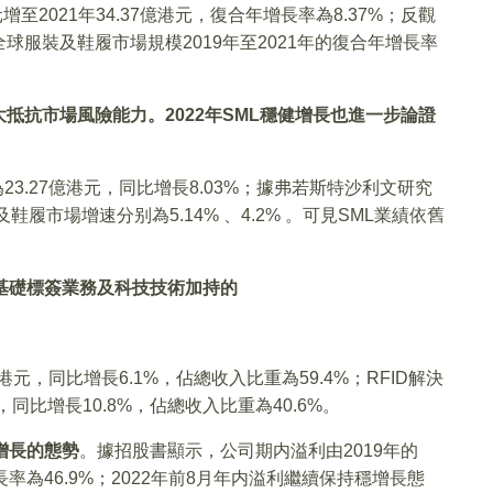
增至2021年34.37億港元，復合年增長率為8.37%；反觀
服裝及鞋履市場規模2019年至2021年的復合年增長率
大抵抗市場風險能力。
2022
年
SML
穩健增長也進一步論證
23.27億港元，同比增長8.03%；據弗若斯特沙利文研究
履市場增速分别為5.14% 、4.2% 。可見SML業績依舊
基礎標簽業務及科技技術加持的
億港元，同比增長6.1%，佔總收入比重為59.4%；RFID解決
，同比增長10.8%，佔總收入比重為40.6%。
增長的態勢
。據招股書顯示，公司期内溢利由2019年的
增長率為46.9%；2022年前8月年内溢利繼續保持穩增長態