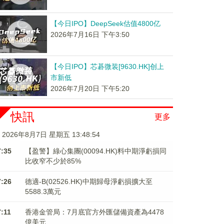
【今日IPO】DeepSeek估值4800亿
2026年7月16日 下午3:50
【今日IPO】芯碁微装[9630.HK]创上
市新低
2026年7月20日 下午5:20
快訊
更多
2026年8月7日 星期五 13:48:55
7:35
【盈警】綠心集團(00094.HK)料中期淨虧損同
比收窄不少於85%
7:26
德適-B(02526.HK)中期歸母淨虧損擴大至
5588.3萬元
7:11
香港金管局：7月底官方外匯儲備資產為4478
億美元