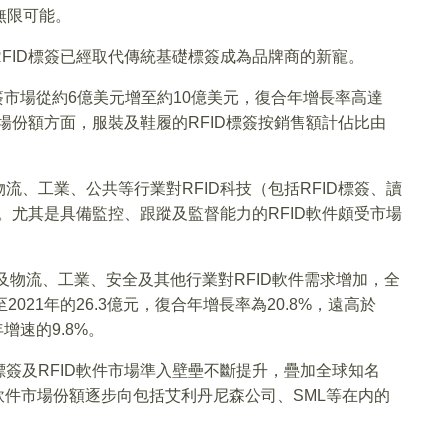
無限可能。
FID標簽已經取代傳統基礎標簽成為品牌商的新寵。
D標簽市場從約6億美元增至約10億美元，復合年增長率高達
。市場份額方面，服裝及鞋履的RFID標簽按銷售額計佔比由
、工業、公共等行業對RFID科技（包括RFID標簽、讀
。尤其是具備監控、跟蹤及監督能力的RFID軟件頗受市場
及物流、工業、安全及其他行業對RFID軟件需求增加，全
至2021年的26.3億元，復合年增長率為20.8%，遠高於
年增速的9.8%。
簽及RFID軟件市場準入壁壘不斷提升，疊加全球知名
ID軟件市場份額逐步向包括艾利丹尼森公司、SML等在内的