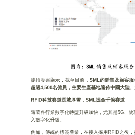
據招股書顯示，截至目前
，
SML
的銷售及顧客服
超過
4,500
名僱員，主要生產基地遍佈中國大陸、
RFID
科技賽道長坡厚雪，
SML
掘金千億賽道
隨著各行業數字化轉型升級加快，尤其是5G、物
入數字化升級。
例如，傳統的標簽產業，在接入採用RFID之後