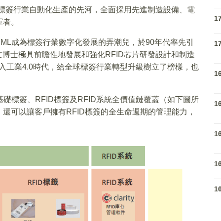
年代標簽行業自動化生產的先河，全面採用先進制造設備、電
1
軍者。
ML成為標簽行業數字化發展的弄潮兒，於90年代率先引
1
少文博士極具前瞻性地發展和強化RFID芯片研發設計和制造
跨入工業4.0時代，給全球標簽行業轉型升級樹立了榜樣，也
1
礎標簽、RFID標簽及RFID系統全價值鏈覆蓋（如下圖所
1
還可以讓客戶擁有RFID標簽的全生命週期的管理能力，
1
1
1