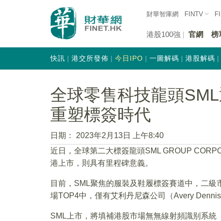
財華智庫網
FINTV
F
港股100強
官網
榜
快訊
港交所發佈
今日IPO
一圖解碼
港股解碼
全球零售科技龍頭SML
重塑標簽時代
日期：
2023年2月13日 上午8:40
近日，全球第二大標簽龍頭SML GROUP COR
港上市，則具有里程碑意義。
目前，SML聚焦的服裝及鞋履標簽賽道中，二級
場TOP4中，僅有艾利丹尼森公司（Avery Denn
SML上市，將填補港股市場無無線射頻識别系統