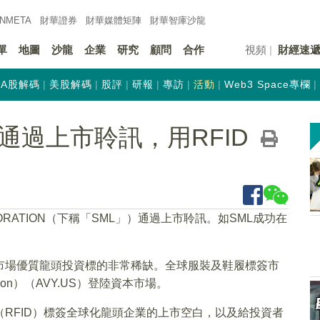
INMETA
財華證券
財華
媒體矩陣
財華
智庫沙龍
單
地圖
沙龍
企業
研究
顧問
合作
視頻
財經速
A股解碼
美股解碼
股評
研報
專訪
活動
Web3 Space專欄
通過上市聆訊，用RFID
PORATION（下稱「SML」）通過上市聆訊。如SML成功在
市場優質龍頭投資標的非常稀缺。全球服裝及鞋履標簽市
ison）（AVY.US）登陸資本市場。
（RFID）標簽全球化龍頭企業的上市空白，以及給投資者