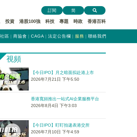
訂閱
简
遞
投資
港股100強
科技
專題
時政
香港百科
社區
商協會
CAGA
法定公告欄
服務
聯絡我們
視頻
【今日IPO】月之暗面拟赴港上市
2026年7月21日 下午5:50
香港寬頻推出一站式AI企業服務平台
2026年8月4日 下午3:03
【今日IPO】盯盯拍递表港交所
2026年7月10日 下午4:59