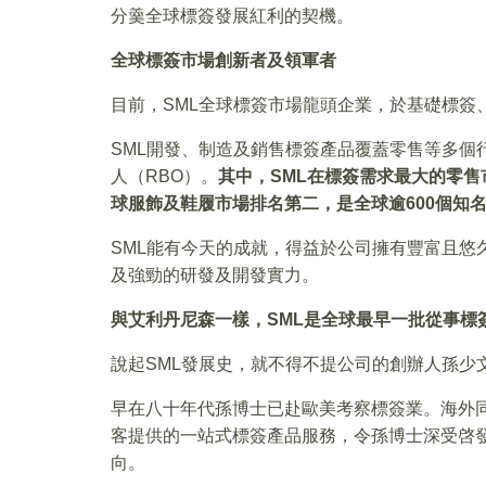
分羹全球標簽發展紅利的契機。
全球標簽市場創新者及領軍者
目前，SML全球標簽市場龍頭企業，於基礎標簽、
SML開發、制造及銷售標簽產品覆蓋零售等多個
人（RBO）。
其中，
SML
在標簽需求最大的零售
球服飾及鞋履市場排名第二，是全球逾
600
個知
SML能有今天的成就，得益於公司擁有豐富且悠
及強勁的研發及開發實力。
與艾利丹尼森一樣，
SML
是全球最早一批從事標
說起SML發展史，就不得不提公司的創辦人孫少
早在八十年代孫博士已赴歐美考察標簽業。海外
客提供的一站式標簽產品服務，令孫博士深受啓
向。