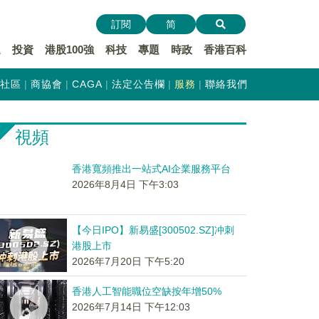
訂閱
简
遞
投資
港股100強
科技
專題
時政
香港百科
社區
商協會
CAGA
法定公告欄
服務
聯絡我們
視頻
香港寬頻推出一站式AI企業服務平台
2026年8月4日 下午3:03
【今日IPO】新易盛[300502.SZ]冲刺
港股上市
2026年7月20日 下午5:20
香港人工智能職位空缺按年增50%
2026年7月14日 下午12:03