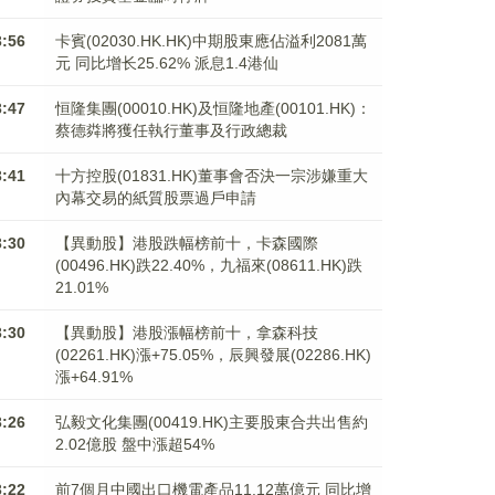
3:56
卡賓(02030.HK.HK)中期股東應佔溢利2081萬
元 同比增长25.62% 派息1.4港仙
3:47
恒隆集團(00010.HK)及恒隆地產(00101.HK)：
蔡德粦將獲任執行董事及行政總裁
3:41
十方控股(01831.HK)董事會否決一宗涉嫌重大
內幕交易的紙質股票過戶申請
3:30
【異動股】港股跌幅榜前十，卡森國際
(00496.HK)跌22.40%，九福來(08611.HK)跌
21.01%
3:30
【異動股】港股漲幅榜前十，拿森科技
(02261.HK)漲+75.05%，辰興發展(02286.HK)
漲+64.91%
3:26
弘毅文化集團(00419.HK)主要股東合共出售約
2.02億股 盤中漲超54%
3:22
前7個月中國出口機電產品11.12萬億元 同比增