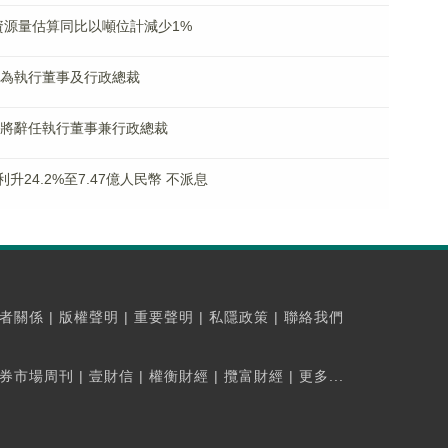
總礦產資源量估算同比以噸位計減少1%
建南為執行董事及行政總裁
蔡大為將辭任執行董事兼行政總裁
溢利升24.2%至7.47億人民幣 不派息
者關係
|
版權聲明
|
重要聲明
|
私隱政策
|
聯絡我們
券市場周刊
|
壹財信
|
權衡財經
|
攬富財經
|
更多...