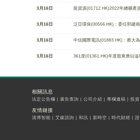
3月16日
龍資源(01712.HK)2022年
3月16日
泛亞環保(00556.HK)：委任郭
3月16日
中信國際電訊(01883.HK)：
3月16日
361度(01361.HK)年度股東應佔
相關訊息
法定公告欄
|
廣告查詢
|
公司介紹
|
專欄邀稿
|
投資
友情鏈接
清博智能
|
艾媒諮詢
|
和訊
|
新時空
|
時代財經
|
證