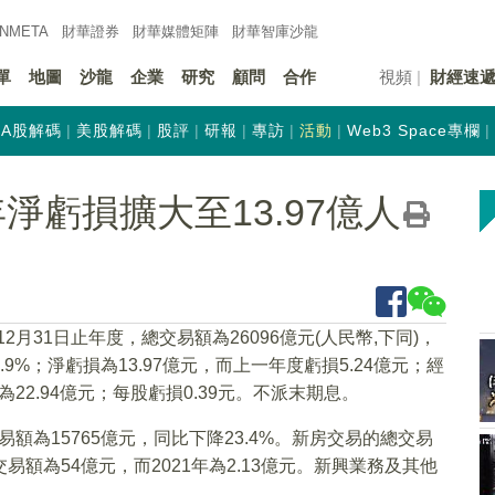
INMETA
財華證券
財華
媒體矩陣
財華
智庫沙龍
單
地圖
沙龍
企業
研究
顧問
合作
視頻
財經速
A股解碼
美股解碼
股評
研報
專訪
活動
Web3 Space專欄
22年淨虧損擴大至13.97億人
12月31日止年度，總交易額為26096億元(人民幣,下同)，
.9%；淨虧損為13.97億元，而上一年度虧損5.24億元；經
22.94億元；每股虧損0.39元。不派末期息。
易額為15765億元，同比下降23.4%。新房交易的總交易
交易額為54億元，而2021年為2.13億元。新興業務及其他