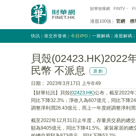
財華智庫網
FINTV
F
港股100強
官網
榜
快訊
港交所發佈
今日IPO
一圖解碼
港股解碼
貝殼(02423.HK)20
民幣 不派息
原創
日期：
2023年3月17日 上午8:49
【財華社訊】貝殼(
02423.HK
)公布，截至2022年
同比下降32.3%；淨收入為607億元，同比下降24
調整淨利潤28.43億元，而上一年度經調整淨利潤為
截至2022年12月31日止年度，存量房交易的總交
額為9405億元，同比下降41.5%。家裝家居的總
的總交易額為873億元，同比下降53.2%。