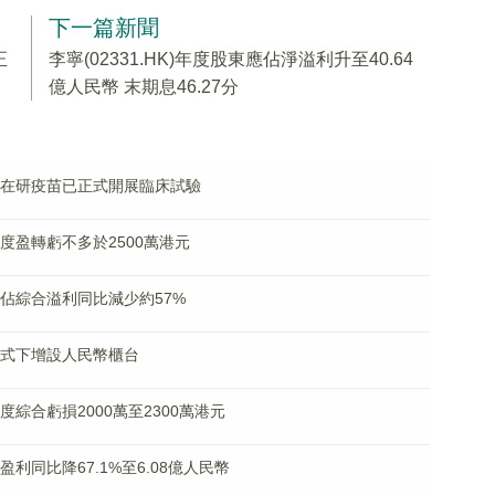
下一篇新聞
正
李寧(02331.HK)年度股東應佔淨溢利升至40.64
億人民幣 末期息46.27分
合流腦在研疫苗已正式開展臨床試驗
料年度盈轉虧不多於2500萬港元
東應佔綜合溢利同比減少約57%
台模式下增設人民幣櫃台
年度綜合虧損2000萬至2300萬港元
佔盈利同比降67.1%至6.08億人民幣