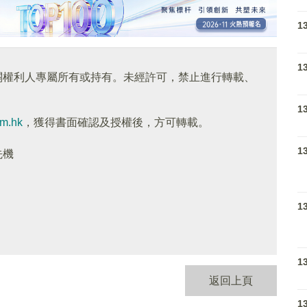
1
1
關權利人專屬所有或持有。未經許可，禁止進行轉載、
1
om.hk
，獲得書面確認及授權後，方可轉載。
1
先機
1
1
返回上頁
1