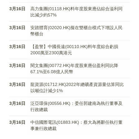
3月16日
高力集團(01118.HK)料年度股東應佔綜合溢利同
比減少約57%
3月16日
安踏體育(02020.HK)擬在雙櫃台模式下增設人民
幣櫃台
3月16日
【盈警】中國長遠(00110.HK)料年度綜合虧損
2000萬至2300萬港元
3月16日
閱文集團(00772.HK)年度股東應佔盈利同比降
67.1%至6.08億人民幣
3月16日
龍資源(01712.HK)2022年總礦產資源量估算同比
以噸位計減少1%
3月16日
泛亞環保(00556.HK)：委任郭建南為執行董事及
行政總裁
3月16日
中信國際電訊(01883.HK)：蔡大為將辭任執行董
事兼行政總裁