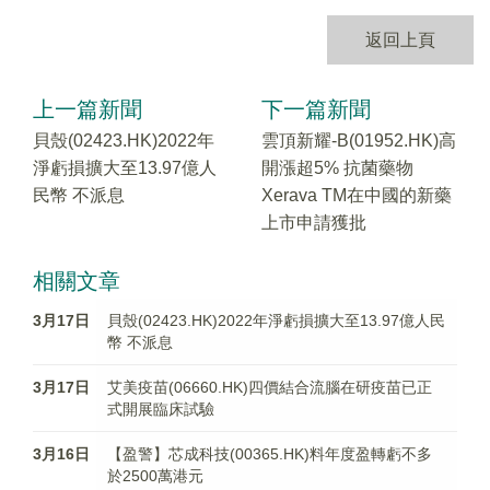
返回上頁
上一篇新聞
下一篇新聞
貝殼(02423.HK)2022年
雲頂新耀-B(01952.HK)高
淨虧損擴大至13.97億人
開漲超5% 抗菌藥物
民幣 不派息
Xerava TM在中國的新藥
上市申請獲批
相關文章
3月17日
貝殼(02423.HK)2022年淨虧損擴大至13.97億人民
幣 不派息
3月17日
艾美疫苗(06660.HK)四價結合流腦在研疫苗已正
式開展臨床試驗
3月16日
【盈警】芯成科技(00365.HK)料年度盈轉虧不多
於2500萬港元