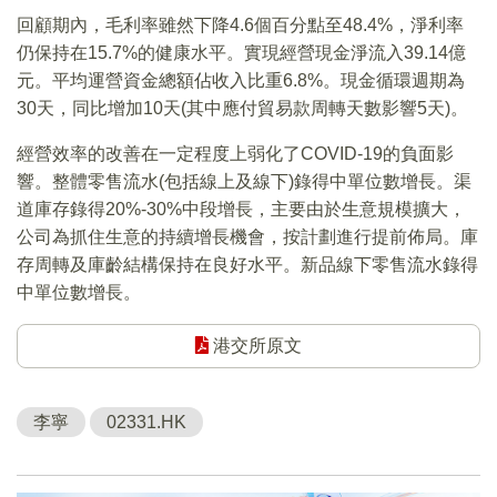
回顧期內，毛利率雖然下降4.6個百分點至48.4%，淨利率
仍保持在15.7%的健康水平。實現經營現金淨流入39.14億
元。平均運營資金總額佔收入比重6.8%。現金循環週期為
30天，同比增加10天(其中應付貿易款周轉天數影響5天)。
經營效率的改善在一定程度上弱化了COVID-19的負面影
響。整體零售流水(包括線上及線下)錄得中單位數增長。渠
道庫存錄得20%-30%中段增長，主要由於生意規模擴大，
公司為抓住生意的持續增長機會，按計劃進行提前佈局。庫
存周轉及庫齡結構保持在良好水平。新品線下零售流水錄得
中單位數增長。
港交所原文
李寧
02331.HK