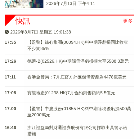
2026年7月13日 下午4:11
快訊
更多
2026年8月7日 星期五 19:01:38
17:35
【盈警】綠心集團(00094.HK)料中期淨虧損同比收窄
不少於85%
17:26
德適-B(02526.HK)中期歸母淨虧損擴大至5588.3萬元
17:11
香港金管局：7月底官方外匯儲備資產為4478億美元
17:08
寶龍地產(01238.HK)7月合約銷售額約5.5億元
17:00
【盈警】中慶股份(01855.HK)料中期除稅後虧損500萬
至2000萬元
16:46
浙江證監局對財通證券股份有限公司採取出具警示函
措施