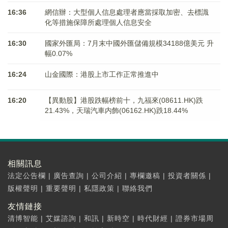
16:36
網信辦：大型個人信息處理者應當採取加密、去標識
化等措施保障所處理個人信息安全
16:30
國家外匯局：7月末中國外匯儲備規模34188億美元 升
幅0.07%
16:24
山金國際：港股上市工作正常推進中
16:20
【異動股】港股跌幅榜前十，九福來(08611.HK)跌
21.43%，天瑞汽車内飾(06162.HK)跌18.44%
相關訊息
法定公告欄
|
廣告查詢
|
公司介紹
|
專欄邀稿
|
投資者關係
|
版權聲明
|
重要聲明
|
私隱政策
|
聯絡我們
友情鏈接
清博智能
|
艾媒諮詢
|
和訊
|
新時空
|
時代財經
|
證券市場周