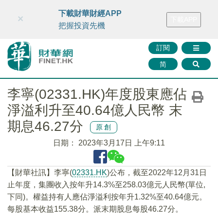
財華智庫網
FINTV
FINMETA
財華證券
媒體矩陣
下載財華財經APP
×
下載APP
智庫沙龍
聯絡我們
把握投資先機
訂閱
简
李寧(02331.HK)年度股東應佔
淨溢利升至40.64億人民幣 末
期息46.27分
原創
日期：
2023年3月17日 上午9:11
【財華社訊】李寧(
02331.HK
)公布，截至2022年12月31日
止年度，集團收入按年升14.3%至258.03億元人民幣(單位,
下同)。權益持有人應佔淨溢利按年升1.32%至40.64億元。
每股基本收益155.38分。派末期股息每股46.27分。