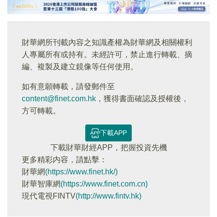
財華網所刊載內容之知識產權為財華網及相關權利
人專屬所有或持有。未經許可，禁止進行轉載、摘
編、複製及建立鏡像等任何使用。
如有意願轉載，請發郵件至
content@finet.com.hk
，獲得書面確認及授權後，
方可轉載。
下載APP
下載財華財經APP，把握投資先機
更多精彩内容，請點擊：
財華網
(https://www.finet.hk/)
財華智庫網
(https://www.finet.com.cn)
現代電視FINTV
(http://www.fintv.hk)