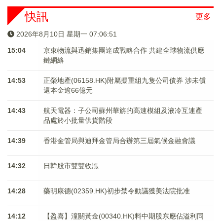
快訊
更多
2026年8月10日 星期一 07:06:51
15:04
京東物流與迅銷集團達成戰略合作 共建全球物流供應
鏈網絡
14:53
正榮地產(06158.HK)附屬擬重組九隻公司債券 涉未償
還本金逾66億元
14:43
航天電器：子公司蘇州華旃的高速模組及液冷互連產
品處於小批量供貨階段
14:39
香港金管局與迪拜金管局合辦第三屆氣候金融會議
14:32
日韓股市雙雙收漲
14:28
藥明康德(02359.HK)初步禁令動議獲美法院批准
14:12
【盈喜】潼關黃金(00340.HK)料中期股东應佔溢利同