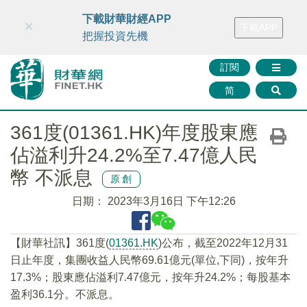
財華智庫網
FINTV
FINMETA
財華證券
媒體矩陣
下載財華財經APP
×
下載APP
智庫沙龍
聯絡我們
把握投資先機
訂閱
简
361度(01361.HK)年度股東應
佔溢利升24.2%至7.47億人民
幣 不派息
原創
日期：
2023年3月16日 下午12:26
【財華社訊】361度(
01361.HK
)公布，截至2022年12月31
日止年度，集團收益人民幣69.61億元(單位,下同)，按年升
17.3%；股東應佔溢利7.47億元，按年升24.2%；每股基本
盈利36.1分。不派息。