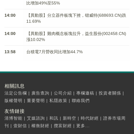
比增加49%至55%
14:00
【異動股】分立器件板塊下挫，锴威特(688693.CN)跌
11.69%
14:00
【異動股】雞肉概念板塊拉升，益生股份(002458.CN)
漲10.02%
13:58
台積電7月營收同比增加44.7%
相關訊息
法定公告欄
|
廣告查詢
|
公司介紹
|
專欄邀稿
|
投資者關係
|
版權聲明
|
重要聲明
|
私隱政策
|
聯絡我們
友情鏈接
清博智能
|
艾媒諮詢
|
和訊
|
新時空
|
時代財經
|
證券市場周
刊
|
壹財信
|
權衡財經
|
攬富財經
|
更多...