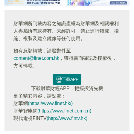
財華網所刊載內容之知識產權為財華網及相關權利
人專屬所有或持有。未經許可，禁止進行轉載、摘
編、複製及建立鏡像等任何使用。
如有意願轉載，請發郵件至
content@finet.com.hk
，獲得書面確認及授權後，
方可轉載。
下載APP
下載財華財經APP，把握投資先機
更多精彩内容，請點擊：
財華網
(https://www.finet.hk/)
財華智庫網
(https://www.finet.com.cn)
現代電視FINTV
(http://www.fintv.hk)