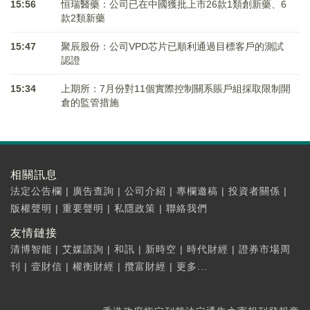
15:56
恒瑞醫藥：公司已在中國獲批上市26款1類創新藥、6
款2類新藥
15:47
聚辰股份：公司VPD芯片已順利通過目標客戶的測試
認證
15:34
上期所：7月份對11個實際控制關系賬戶組採取限制開
倉的監管措施
相關訊息
法定公告欄
|
廣告查詢
|
公司介紹
|
專欄邀稿
|
投資者關係
|
版權聲明
|
重要聲明
|
私隱政策
|
聯絡我們
友情鏈接
清博智能
|
艾媒諮詢
|
和訊
|
新時空
|
時代財經
|
證券市場周
刊
|
壹財信
|
權衡財經
|
攬富財經
|
更多...