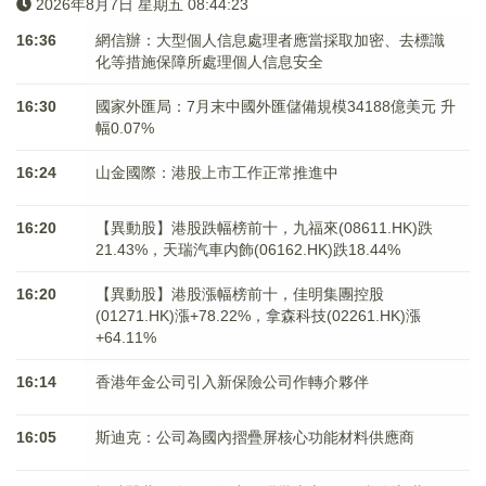
2026年8月7日 星期五 08:44:24
16:36
網信辦：大型個人信息處理者應當採取加密、去標識
化等措施保障所處理個人信息安全
16:30
國家外匯局：7月末中國外匯儲備規模34188億美元 升
幅0.07%
16:24
山金國際：港股上市工作正常推進中
16:20
【異動股】港股跌幅榜前十，九福來(08611.HK)跌
21.43%，天瑞汽車内飾(06162.HK)跌18.44%
16:20
【異動股】港股漲幅榜前十，佳明集團控股
(01271.HK)漲+78.22%，拿森科技(02261.HK)漲
+64.11%
16:14
香港年金公司引入新保險公司作轉介夥伴
16:05
斯迪克：公司為國內摺疊屏核心功能材料供應商