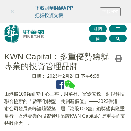
財華智庫網
FINTV
FINMETA
財華證券
媒體矩陣
下載財華財經APP
×
下載APP
智庫沙龍
聯絡我們
把握投資先機
訂閱
简
KWN Capital：多重優勢鑄就
專業的投資管理品牌
日期：
2023年2月24日 下午6:06
由港股100強研究中心主辦，財華社、富途安逸、洞視科技
聯合協辦的「數字化轉型，共創新價值」——2022香港上
市公司發展高峰論壇暨第十屆「港股100強」頒獎盛典隆重
舉行，香港專業的投資管理品牌KWN Capital亦是重要的支
持夥伴之一。