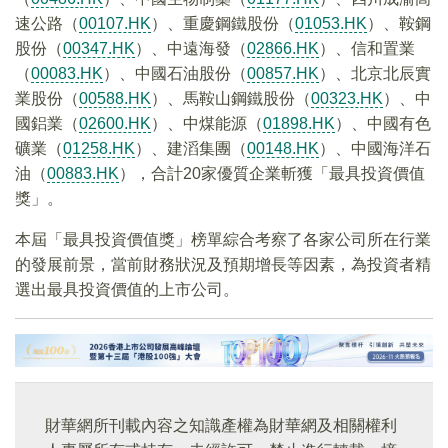
速公路（
00107.HK
）、重慶鋼鐵股份（
01053.HK
）、鞍鋼
股份（
00347.HK
）、中遠海發（
02866.HK
）、信和置業
（
00083.HK
）、中國石油股份（
00857.HK
）、北京北辰實
業股份（
00588.HK
）、馬鞍山鋼鐵股份（
00323.HK
）、中
國鋁業（
02600.HK
）、中煤能源（
01898.HK
）、中國有色
礦業（
01258.HK
）、建滔集團（
00148.HK
）、中國海洋石
油（
00883.HK
），合計20家優質企業斬獲「最具投資價值
獎」。
本屆「最具投資價值獎」榜單綜合考察了各家公司所在行業
的發展前景，當前財務狀況及預期增長等因素，為投資者精
選出最具投資價值的上市公司。
財華網所刊載內容之知識產權為財華網及相關權利