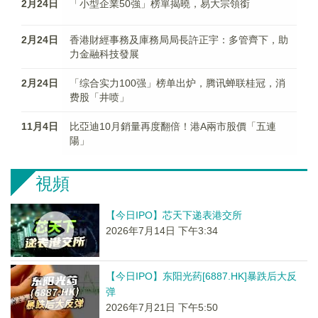
2月24日
「小型企業50強」榜單揭曉，易大宗領銜
2月24日
香港財經事務及庫務局局長許正宇：多管齊下，助
力金融科技發展
2月24日
「综合实力100强」榜单出炉，腾讯蝉联桂冠，消
费股「井喷」
11月4日
比亞迪10月銷量再度翻倍！港A兩市股價「五連
陽」
視頻
【今日IPO】芯天下递表港交所
2026年7月14日 下午3:34
【今日IPO】东阳光药[6887.HK]暴跌后大反
弹
2026年7月21日 下午5:50