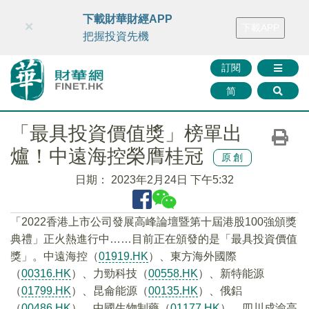
財華智庫網
FINTV
FINMETA
財華證券
媒體矩陣
下載財華財經APP
×
下載APP
智庫沙龍
聯絡我們
把握投資先機
訂閱
简
「最具投資價值獎」榜單出
爐！中遠海控榮膺桂冠
原創
日期：
2023年2月24日 下午5:32
「2022香港上市公司發展高峰論壇暨第十屆港股100強頒獎
典禮」正火熱進行中……目前正在頒發的是「最具投資價值
獎」。中遠海控（
01919.HK
）、東方海外國際
（
00316.HK
）、力勁科技（
00558.HK
）、新特能源
（
01799.HK
）、昆侖能源（
00135.HK
）、俄鋁
（
00486.HK
）、中國生物制藥（
01177.HK
）、四川成渝高