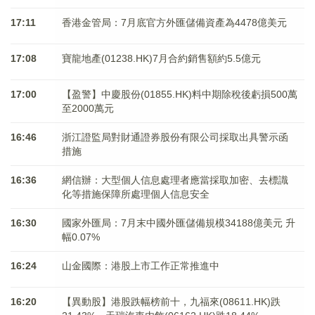
17:11
香港金管局：7月底官方外匯儲備資產為4478億美元
17:08
寶龍地產(01238.HK)7月合約銷售額約5.5億元
17:00
【盈警】中慶股份(01855.HK)料中期除稅後虧損500萬
至2000萬元
16:46
浙江證監局對財通證券股份有限公司採取出具警示函
措施
16:36
網信辦：大型個人信息處理者應當採取加密、去標識
化等措施保障所處理個人信息安全
16:30
國家外匯局：7月末中國外匯儲備規模34188億美元 升
幅0.07%
16:24
山金國際：港股上市工作正常推進中
16:20
【異動股】港股跌幅榜前十，九福來(08611.HK)跌