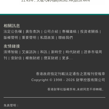
21.43%，天瑞汽車内飾(06162.HK)跌18.44%
相關訊息
法定公告欄
|
廣告查詢
|
公司介紹
|
專欄邀稿
|
投資者關係
|
版權聲明
|
重要聲明
|
私隱政策
|
聯絡我們
友情鏈接
清博智能
|
艾媒諮詢
|
和訊
|
新時空
|
時代財經
|
證券市場周
刊
|
壹財信
|
權衡財經
|
攬富財經
|
更多...
香港政府指定刊載法定通告之憲報刊登報章
Copyright © 1998 - 2026 財華控股有限公司
香港財華社版權所有,未經同意不得轉載。
免責聲明：