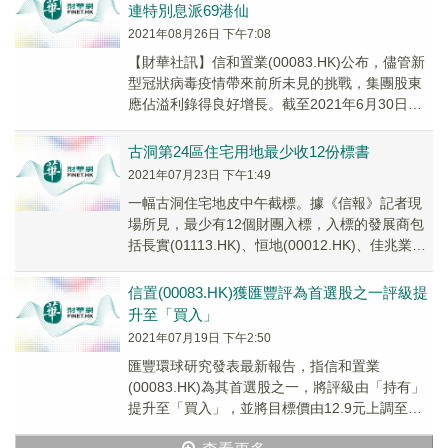
連特別息派69港仙
2021年08月26日 下午7:08
【財華社訊】信和置業(00083.HK)公布，儘管新
型冠狀病毒疫情帶來前所未見的挑戰，集團股東
應佔溢利錄得良好增長。截至2021年6月30日底
止全年盈利96.5億元，按年急升4....
古洞第24區住宅用地最少收12份標書
2021年07月23日 下午1:49
一幅古洞住宅地皮中午截標。據《信報》記者現
場所見，最少有12個財團入標，入標的發展商包
括長實(01113.HK)、恒地(00012.HK)、佳兆業
(01638.HK)、嘉華國際(...
信置(00083.HK)獲匯豐評為首選股之一評級提
升至「買入」
2021年07月19日 下午2:50
匯豐環球研究發表最新報告，指信和置業
(00083.HK)為其首選股之一，將評級由「持有」
提升至「買入」，並將目標價由12.9元上調至
14.9元。