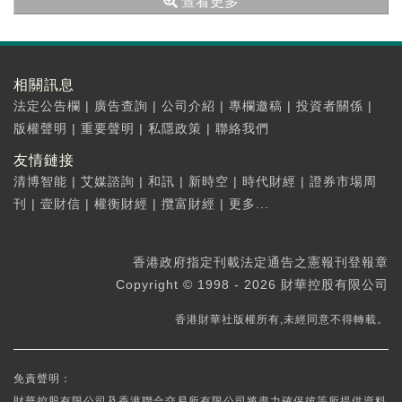
查看更多
相關訊息
法定公告欄
|
廣告查詢
|
公司介紹
|
專欄邀稿
|
投資者關係
|
版權聲明
|
重要聲明
|
私隱政策
|
聯絡我們
友情鏈接
清博智能
|
艾媒諮詢
|
和訊
|
新時空
|
時代財經
|
證券市場周
刊
|
壹財信
|
權衡財經
|
攬富財經
|
更多...
香港政府指定刊載法定通告之憲報刊登報章
Copyright © 1998 - 2026 財華控股有限公司
香港財華社版權所有,未經同意不得轉載。
免責聲明：
財華控股有限公司及香港聯合交易所有限公司將盡力確保彼等所提供資料