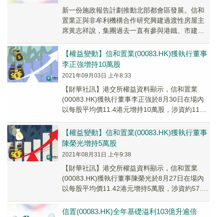
新一份施政報告計劃推動北部都會區發展。信和
置業正與非牟利機構合作研究興建過渡性房屋主
席黃志祥說，集團過去一直有參與港鐵、市建局
和政府推出的項目，未來亦會留意北部都會區的
項目如何招標。
【權益變動】信和置業(00083.HK)獲執行董事
李正強增持10萬股
2021年09月03日 上午8:33
【財華社訊】港交所權益資料顯示，信和置業
(00083.HK)獲執行董事李正強於8月30日在場內
以每股平均價11.4港元增持10萬股，涉資約114
萬港元。增持後，李正強的最新持股數...
【權益變動】信和置業(00083.HK)獲執行董事
陳榮光增持5萬股
2021年08月31日 上午9:38
【財華社訊】港交所權益資料顯示，信和置業
(00083.HK)獲執行董事陳榮光於8月27日在場內
以每股平均價11.42港元增持5萬股，涉資約57.10
萬港元。增持後，陳榮光的最新持...
信置(00083.HK)全年基礎溢利103億升逾倍