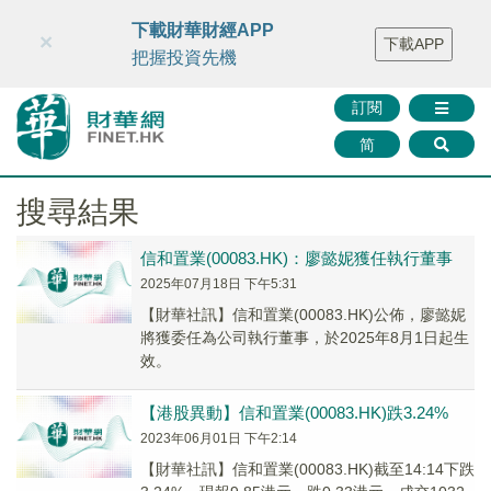
財華智庫網
FINTV
FINMETA
財華證券
媒體矩陣
下載財華財經APP
×
下載APP
智庫沙龍
聯絡我們
把握投資先機
訂閱
简
搜尋結果
信和置業(00083.HK)：廖懿妮獲任執行董事
2025年07月18日 下午5:31
【財華社訊】信和置業(00083.HK)公佈，廖懿妮
將獲委任為公司執行董事，於2025年8月1日起生
效。
【港股異動】信和置業(00083.HK)跌3.24%
2023年06月01日 下午2:14
【財華社訊】信和置業(00083.HK)截至14:14下跌