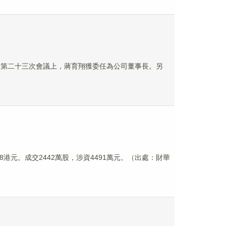
屆董事會第二十三次會議上，蔣育翔獲委任為公司董事長。另
0.18港元。成交2442萬股，涉資4491萬元。（出處：財華