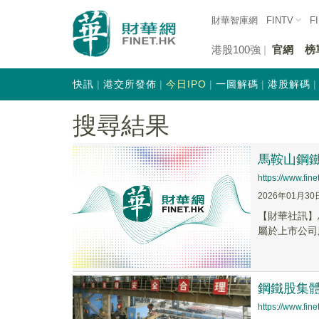
財華智庫網
FINTV
F
港股100強
官網
榜
快訊
港交所發佈
今日IPO
一圖解碼
港股解碼
搜尋結果
馬鞍山鋼鐵股
https://www.fi
2026年01月30
​【財華社訊】
屬於上市公司股
鋼鐵股集
https://www.fi