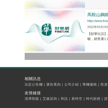
馬鞍山鋼鐵(
https://www.fi
2022年03月24
【財華社訊】馬
噸，銷售量1,0
相關訊息
法定公告欄
|
廣告查詢
|
公司介紹
|
專欄邀稿
|
投資
友情鏈接
清博智能
|
艾媒諮詢
|
和訊
|
新時空
|
時代財經
|
證