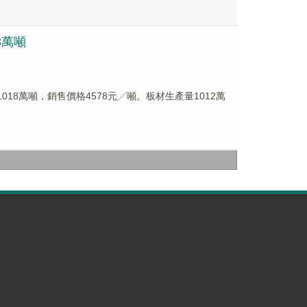
8萬噸
1018萬噸，銷售價格4578元╱噸。板材生產量1012萬