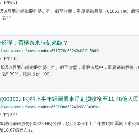
日 下午8:01
及A股兩市鋼鐵股強勢走強。截至收盤，重慶鋼鐵股份（01053.HK）飙漲91.
漲12...
勢反彈，否極泰來時刻來臨？
net.hk/newscenter/news_content/671f720e53243c03f8d58d2a
日 下午7:15
港股及A股兩市鋼鐵股強勢走強。截至收盤，港股市場中，重慶鋼鐵股份（010
）漲9.09%，鞍鋼股份（00...
(00323.HK)料上半年歸屬股東淨虧損收窄至11.48億人
net.hk/newscenter/news_content/668f89ad53243c0883498fed
日 下午3:08
鞍山鋼鐵股份(00323.HK)公佈，預計2024年上半年實現歸屬於上市
10.87億元左右。