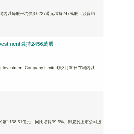
場內以每股平均價3.0227港元增持247萬股，涉資約
vestment减持2456萬股
estment Company Limited於3月30日在場內以...
民幣1138.51億元，同比增長39.5%。歸屬於上市公司股