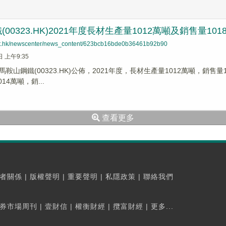
00323.HK)2021年度長材生產量1012萬噸及銷售量101
net.hk/newscenter/news_content/623bcb16bde0b36461b92b90
日 上午9:35
鞍山鋼鐵(00323.HK)公佈，2021年度，長材生產量1012萬噸，銷售量
14萬噸，銷...
查看更多
者關係
|
版權聲明
|
重要聲明
|
私隱政策
|
聯絡我們
券市場周刊
|
壹財信
|
權衡財經
|
攬富財經
|
更多...