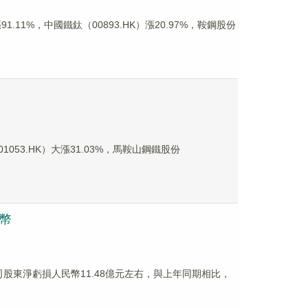
11%，中國鐵鈦（00893.HK）漲20.97%，鞍鋼股份
53.HK）大漲31.03%，馬鞍山鋼鐵股份
民幣
公司股東淨虧損人民幣11.48億元左右，與上年同期相比，