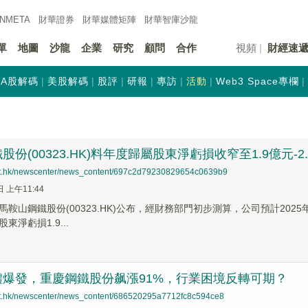
INMETA
財華證券
財華
媒體矩陣
財華
智庫沙龍
單
地圖
沙龍
企業
研究
顧問
合作
視頻
財經速
A股解碼
美股解碼
股評
研報
專訪
活動
Web3 Space專欄
份(00323.HK)料年度歸屬股東淨虧損收窄至1.9億元-2
net.hk/newscenter/news_content/697c2d79230829654c0639b9
日 上午11:44
馬鞍山鋼鐵股份(00323.HK)公布，經財務部門初步測算，公司預計2025
東淨虧損1.9...
體爆發，重慶鋼鐵股份飙漲91%，行業困境反轉可期？
net.hk/newscenter/news_content/686520295a7712fc8c594ce8