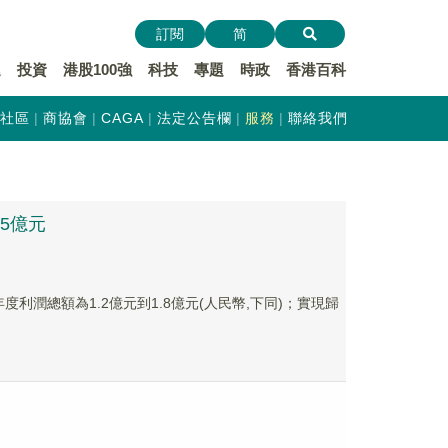
訂閱
简
遞
投資
港股100強
科技
專題
時政
香港百科
社區
商協會
CAGA
法定公告欄
服務
聯絡我們
.5億元
年度利潤總額為1.2億元到1.8億元(人民幣,下同)；實現歸