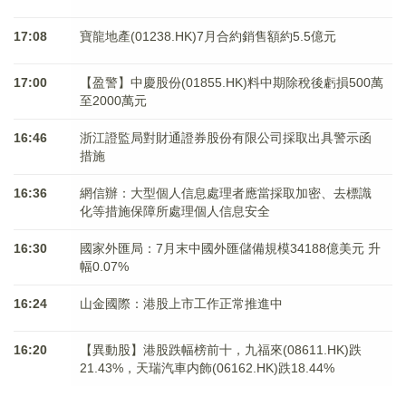
17:08
寶龍地產(01238.HK)7月合約銷售額約5.5億元
17:00
【盈警】中慶股份(01855.HK)料中期除稅後虧損500萬
至2000萬元
16:46
浙江證監局對財通證券股份有限公司採取出具警示函
措施
16:36
網信辦：大型個人信息處理者應當採取加密、去標識
化等措施保障所處理個人信息安全
16:30
國家外匯局：7月末中國外匯儲備規模34188億美元 升
幅0.07%
16:24
山金國際：港股上市工作正常推進中
16:20
【異動股】港股跌幅榜前十，九福來(08611.HK)跌
21.43%，天瑞汽車内飾(06162.HK)跌18.44%