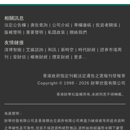
相關訊息
法定公告欄
|
廣告查詢
|
公司介紹
|
專欄邀稿
|
投資者關係
|
版權聲明
|
重要聲明
|
私隱政策
|
聯絡我們
友情鏈接
清博智能
|
艾媒諮詢
|
和訊
|
新時空
|
時代財經
|
證券市場周
刊
|
壹財信
|
權衡財經
|
攬富財經
|
更多...
香港政府指定刊載法定通告之憲報刊登報章
Copyright © 1998 - 2026 財華控股有限公司
香港財華社版權所有,未經同意不得轉載。
免責聲明：
財華控股有限公司及香港聯合交易所有限公司將盡力確保彼等所提供資料
之準確性及可靠性,但並不保證資料絕對無誤,資料如有錯漏而令閣下蒙受