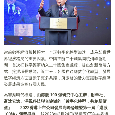
當前數字經濟規模擴大，全球數字化轉型加速，成為影響世
界經濟格局的重要因素。中國主辦二十國集團杭州峰會期
間，首次把數字經濟納入二十國集團議程，提出創新發展方
式、挖掘增長動能。近年來，各國在適應數字化轉型、發展
數字經濟方面凝聚了更多共識，所激發的活力更讓數字經濟
發展成果造福各國人民。
為響應時代機遇，
由港股 100 強研究中心主辦，財華社、
富途安逸、洞視科技聯合協辦的「數字化轉型，共創新價
值」——2022香港上市公司發展高峰論壇暨第十屆「港股
100強」頒獎盛典
，於2023年2月24日(星期五)下午在香港