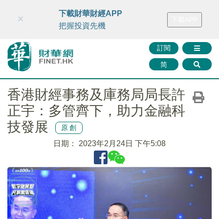
財華智庫網
FINTV
FINMETA
財華證券
媒體矩陣
下載財華財經APP
×
下載APP
智庫沙龍
聯絡我們
把握投資先機
訂閱
简
香港財經事務及庫務局局長許
正宇：多管齊下，助力金融科
技發展
原創
日期：
2023年2月24日 下午5:08