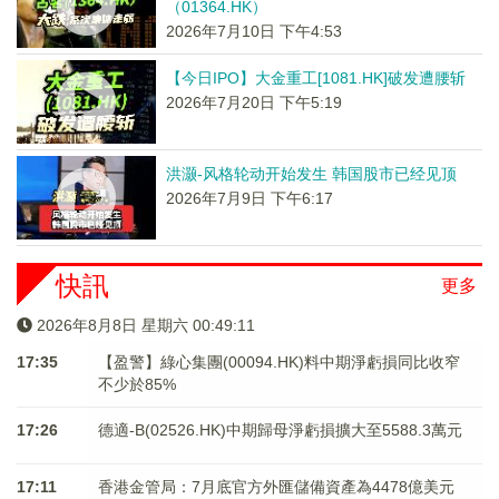
（01364.HK）
2026年7月10日 下午4:53
【今日IPO】大金重工[1081.HK]破发遭腰斩
2026年7月20日 下午5:19
洪灏-风格轮动开始发生 韩国股市已经见顶
2026年7月9日 下午6:17
快訊
更多
2026年8月8日 星期六 00:49:12
17:35
【盈警】綠心集團(00094.HK)料中期淨虧損同比收窄
不少於85%
17:26
德適-B(02526.HK)中期歸母淨虧損擴大至5588.3萬元
17:11
香港金管局：7月底官方外匯儲備資產為4478億美元