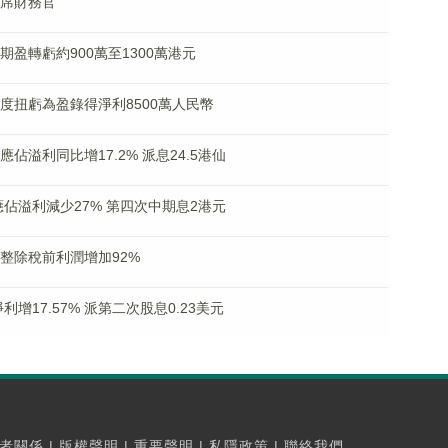
首席財務官
中期盈轉虧約900萬至1300萬港元
料年度扭虧為盈錄得淨利8500萬人民幣
東應佔溢利同比增17.2% 派息24.5港仙
股東應佔溢利減少27% 第四次中期息2港元
經調整除稅前利潤增加92%
母淨利增17.57% 派第二次股息0.23美元
者關係
|
版權聲明
|
重要聲明
|
私隱政策
|
聯絡我們