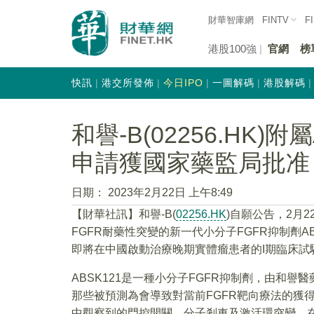
財華智庫網
FINTV
F
港股100強
官網
榜
快訊
港交所發佈
今日IPO
一圖解碼
港股解碼
和譽-B(02256.HK)
申請獲國家藥監局批准
日期：
2023年2月22日 上午8:49
【財華社訊】和譽-B(
02256.HK
)自願公告，2月
FGFR耐藥性突變的新一代小分子FGFR抑制劑A
即將在中國啟動治療晚期實體瘤患者的I期臨床試
ABSK121是一種小分子FGFR抑制劑，由和譽
那些被預測為會導致對當前FGFR靶向療法的獲
中觀察到的門控開關、分子剎車及激活環突變。在