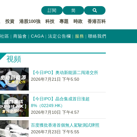
訂閱
简
遞
投資
港股100強
科技
專題
時政
香港百科
社區
商協會
CAGA
法定公告欄
服務
聯絡我們
視頻
【今日IPO】奥动新能源二闯港交所
2026年7月21日 下午5:50
【今日IPO】晶合集成首日涨超
8%（02249.HK）
2026年7月10日 下午4:57
百度獲批香港首個無人駕駛測試牌照
2026年7月23日 下午5:55