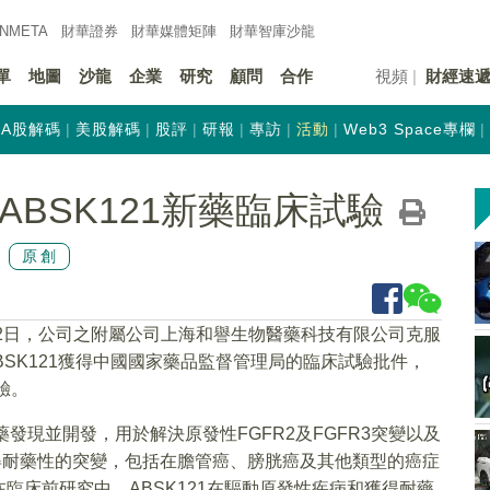
INMETA
財華證券
財華
媒體矩陣
財華
智庫沙龍
單
地圖
沙龍
企業
研究
顧問
合作
視頻
財經速
A股解碼
美股解碼
股評
研報
專訪
活動
Web3 Space專欄
附屬ABSK121新藥臨床試驗
原創
22日，公司之附屬公司上海和譽生物醫藥科技有限公司克服
BSK121獲得中國國家藥品監督管理局的臨床試驗批件，
驗。
醫藥發現並開發，用於解決原發性FGFR2及FGFR3突變以及
得耐藥性的突變，包括在膽管癌、膀胱癌及其他類型的癌症
臨床前研究中，ABSK121在驅動原發性疾病和獲得耐藥