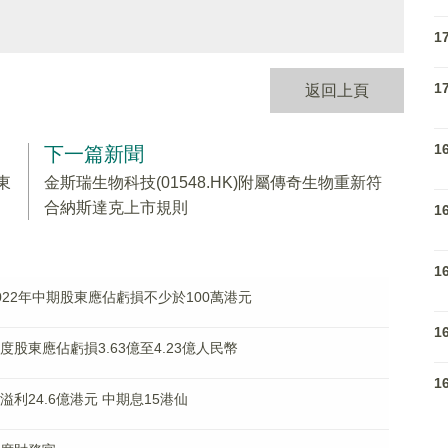
1
1
返回上頁
1
下一篇新聞
東
金斯瑞生物科技(01548.HK)附屬傳奇生物重新符
合納斯達克上市規則
1
1
料2022年中期股東應佔虧損不少於100萬港元
1
年度股東應佔虧損3.63億至4.23億人民幣
1
佔溢利24.6億港元 中期息15港仙