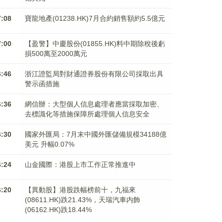
7:08
寶龍地產(01238.HK)7月合約銷售額約5.5億元
7:00
【盈警】中慶股份(01855.HK)料中期除稅後虧
損500萬至2000萬元
6:46
浙江證監局對財通證券股份有限公司採取出具
警示函措施
6:36
網信辦：大型個人信息處理者應當採取加密、
去標識化等措施保障所處理個人信息安全
6:30
國家外匯局：7月末中國外匯儲備規模34188億
美元 升幅0.07%
6:24
山金國際：港股上市工作正常推進中
6:20
【異動股】港股跌幅榜前十，九福來
(08611.HK)跌21.43%，天瑞汽車内飾
(06162.HK)跌18.44%