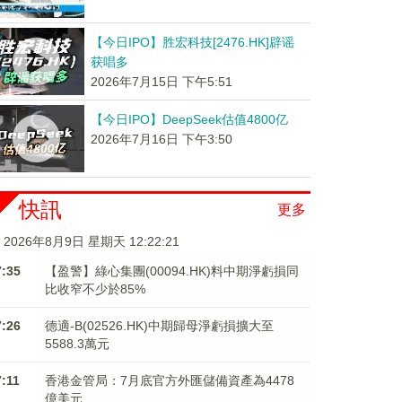
【今日IPO】胜宏科技[2476.HK]辟谣
获唱多
2026年7月15日 下午5:51
【今日IPO】DeepSeek估值4800亿
2026年7月16日 下午3:50
快訊
更多
2026年8月9日 星期天 12:22:21
7:35
【盈警】綠心集團(00094.HK)料中期淨虧損同
比收窄不少於85%
7:26
德適-B(02526.HK)中期歸母淨虧損擴大至
5588.3萬元
7:11
香港金管局：7月底官方外匯儲備資產為4478
億美元