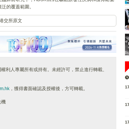
廣泛的覆蓋範圍。
港交所原文
關權利人專屬所有或持有。未經許可，禁止進行轉載、
1
om.hk
，獲得書面確認及授權後，方可轉載。
先機
1
1