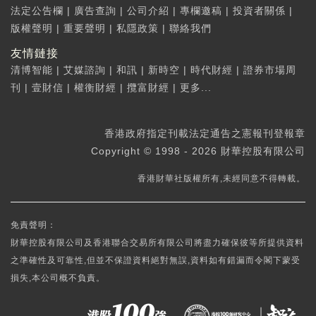
法定公告欄
|
廣告查詢
|
公司介紹
|
專欄邀稿
|
投資者關係
|
版權聲明
|
重要聲明
|
私隱政策
|
聯絡我們
友情鏈接
清博智能
|
艾媒諮詢
|
和訊
|
新時空
|
時代財經
|
證券市場周
刊
|
壹財信
|
權衡財經
|
攬富財經
|
更多...
香港政府指定刊載法定通告之憲報刊登報章
Copyright © 1998 - 2026 財華控股有限公司
香港財華社版權所有,未經同意不得轉載。
免責聲明：
財華控股有限公司及香港聯合交易所有限公司將盡力確保彼等所提供資料
之準確性及可靠性,但並不保證資料絕對無誤,資料如有錯漏而令閣下蒙受
損失,本公司概不負責。