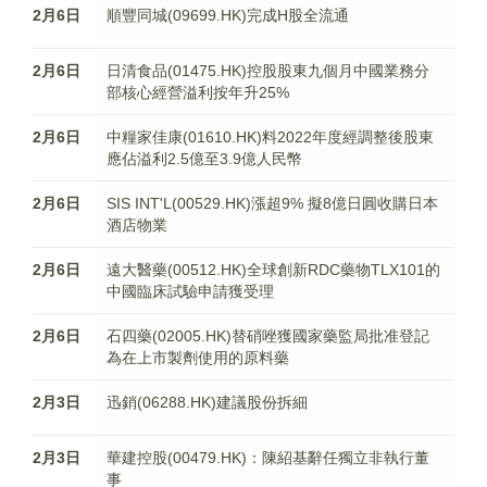
2月6日
順豐同城(09699.HK)完成H股全流通
2月6日
日清食品(01475.HK)控股股東九個月中國業務分
部核心經營溢利按年升25%
2月6日
中糧家佳康(01610.HK)料2022年度經調整後股東
應佔溢利2.5億至3.9億人民幣
2月6日
SIS INT'L(00529.HK)漲超9% 擬8億日圓收購日本
酒店物業
2月6日
遠大醫藥(00512.HK)全球創新RDC藥物TLX101的
中國臨床試驗申請獲受理
2月6日
石四藥(02005.HK)替硝唑獲國家藥監局批准登記
為在上市製劑使用的原料藥
2月3日
迅銷(06288.HK)建議股份拆細
2月3日
華建控股(00479.HK)：陳紹基辭任獨立非執行董
事