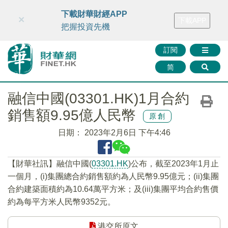
財華智庫網
FINTV
FINMETA
財華證券
媒體矩陣
下載財華財經APP
×
下載APP
智庫沙龍
聯絡我們
把握投資先機
訂閱
简
融信中國(03301.HK)1月合約
銷售額9.95億人民幣
原創
日期：
2023年2月6日 下午4:46
【財華社訊】融信中國(
03301.HK
)公布，截至2023年1月止
一個月，(i)集團總合約銷售額約為人民幣9.95億元；(ii)集團
合約建築面積約為10.64萬平方米；及(iii)集團平均合約售價
約為每平方米人民幣9352元。
港交所原文