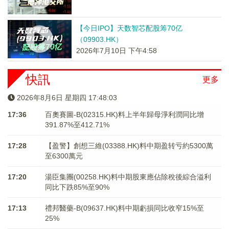
【今日IPO】天数智芯配股筹70亿
（09903.HK）
2026年7月10日 下午4:58
快訊
更多
2026年8月6日 星期四 17:48:03
17:36
百奧賽圖-B(02315.HK)料上半年歸母淨利潤同比增
391.87%至412.71%
17:28
【盈警】創想三維(03388.HK)料中期盈转亏約5300萬
至6300萬元
17:20
湯臣集團(00258.HK)料中期股東應佔除稅後綜合溢利
同比下跌85%至90%
17:13
禮邦醫藥-B(09637.HK)料中期虧損同比收窄15%至
25%