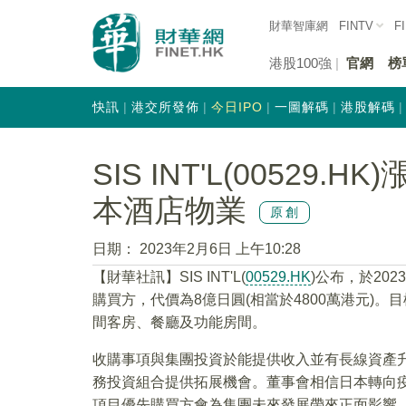
財華智庫網
FINTV
F
港股100強
官網
榜
快訊
港交所發佈
今日IPO
一圖解碼
港股解碼
SIS INT'L(00529
本酒店物業
原創
日期：
2023年2月6日 上午10:28
【財華社訊】SIS INT'L(
00529.HK
)公布，於20
購買方，代價為8億日圓(相當於4800萬港元)。
間客房、餐廳及功能房間。
收購事項與集團投資於能提供收入並有長線資產
務投資組合提供拓展機會。董事會相信日本轉向
項目優先購買方會為集團未來發展帶來正面影響