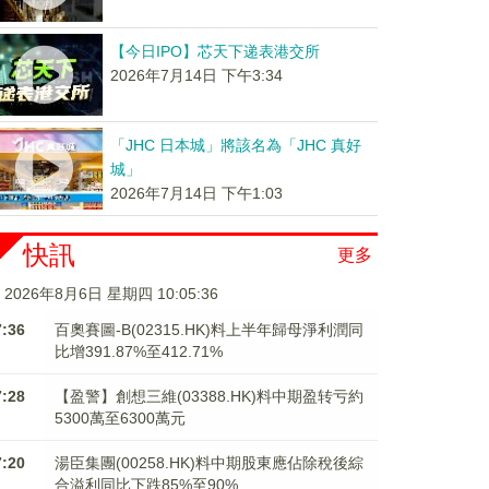
【今日IPO】芯天下递表港交所
2026年7月14日 下午3:34
「JHC 日本城」將該名為「JHC 真好
城」
2026年7月14日 下午1:03
快訊
更多
2026年8月6日 星期四 10:05:36
7:36
百奧賽圖-B(02315.HK)料上半年歸母淨利潤同
比增391.87%至412.71%
7:28
【盈警】創想三維(03388.HK)料中期盈转亏約
5300萬至6300萬元
7:20
湯臣集團(00258.HK)料中期股東應佔除稅後綜
合溢利同比下跌85%至90%