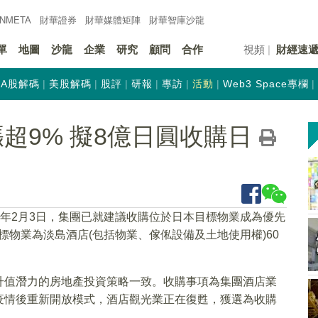
INMETA
財華證券
財華
媒體矩陣
財華
智庫沙龍
單
地圖
沙龍
企業
研究
顧問
合作
視頻
財經速
A股解碼
美股解碼
股評
研報
專訪
活動
Web3 Space專欄
.HK)漲超9% 擬8億日圓收購日
23年2月3日，集團已就建議收購位於日本目標物業成為優先
目標物業為淡島酒店(包括物業、傢俬設備及土地使用權)60
升值潛力的房地產投資策略一致。收購事項為集團酒店業
疫情後重新開放模式，酒店觀光業正在復甦，獲選為收購
。