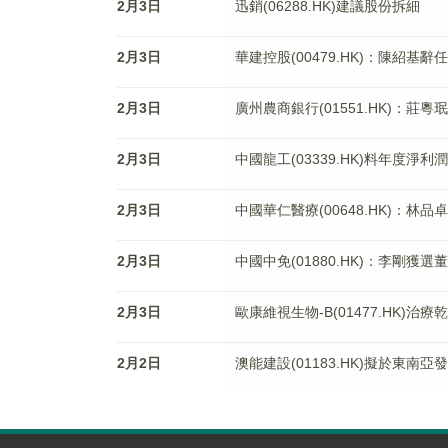
2月3日
迅銷(06288.HK)建議股份拆細
2月3日
華建控股(00479.HK)：陳紹基
2月3日
廣州農商銀行(01551.HK)：莊
2月3日
中國龍工(03339.HK)料年度淨利潤
2月3日
中國華仁醫療(00648.HK)：
2月3日
中國中免(01880.HK)：李剛獲選
2月3日
歐康維視生物-B(01477.HK)治
2月2日
澳能建設(01183.HK)擬於東