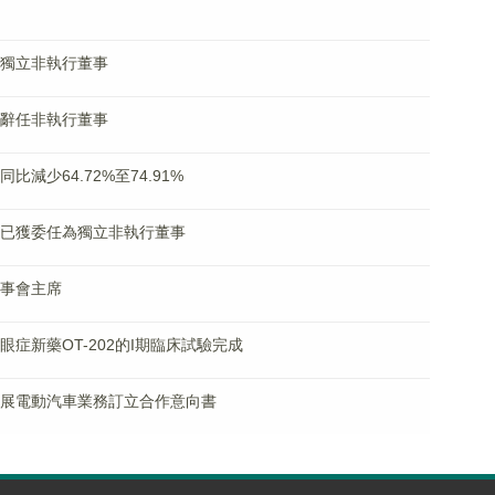
辭任獨立非執行董事
粵珉辭任非執行董事
同比減少64.72%至74.91%
林品卓已獲委任為獨立非執行董事
董事會主席
療乾眼症新藥OT-202的I期臨床試驗完成
南亞發展電動汽車業務訂立合作意向書