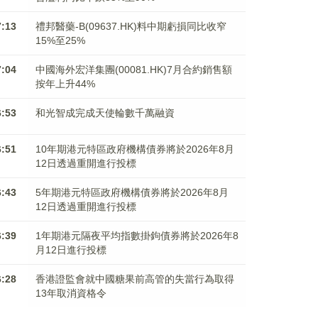
7:13
禮邦醫藥-B(09637.HK)料中期虧損同比收窄
15%至25%
7:04
中國海外宏洋集團(00081.HK)7月合約銷售額
按年上升44%
6:53
和光智成完成天使輪數千萬融資
6:51
10年期港元特區政府機構債券將於2026年8月
12日透過重開進行投標
6:43
5年期港元特區政府機構債券將於2026年8月
12日透過重開進行投標
6:39
1年期港元隔夜平均指數掛鉤債券將於2026年8
月12日進行投標
6:28
香港證監會就中國糖果前高管的失當行為取得
13年取消資格令