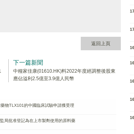
1
1
返回上頁
1
下一篇新聞
1
1
中糧家佳康(01610.HK)料2022年度經調整後股東
應佔溢利2.5億至3.9億人民幣
1
1
RDC藥物TLX101的中國臨床試驗申請獲受理
1
國家藥監局批准登記為在上市製劑使用的原料藥