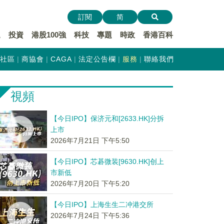
訂閱
简
遞
投資
港股100強
科技
專題
時政
香港百科
社區
商協會
CAGA
法定公告欄
服務
聯絡我們
視頻
【今日IPO】保济元和[2633.HK]分拆
上市
2026年7月21日 下午5:50
【今日IPO】芯碁微装[9630.HK]创上
市新低
2026年7月20日 下午5:20
【今日IPO】上海生生二冲港交所
2026年7月24日 下午5:36