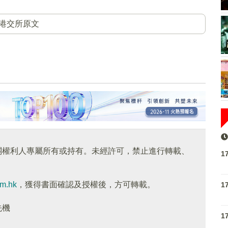
港交所原文
關權利人專屬所有或持有。未經許可，禁止進行轉載、
1
om.hk
，獲得書面確認及授權後，方可轉載。
1
先機
1