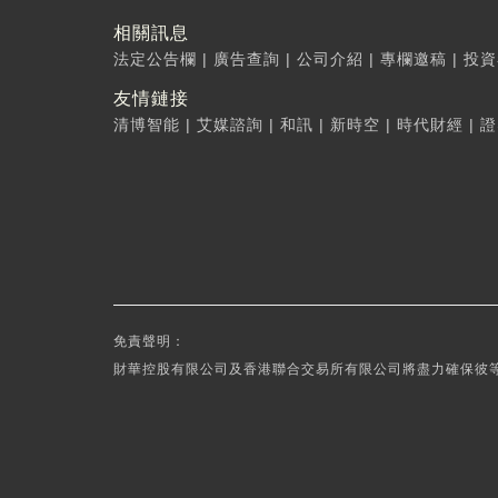
相關訊息
法定公告欄
|
廣告查詢
|
公司介紹
|
專欄邀稿
|
投資
友情鏈接
清博智能
|
艾媒諮詢
|
和訊
|
新時空
|
時代財經
|
證
免責聲明：
財華控股有限公司及香港聯合交易所有限公司將盡力確保彼等