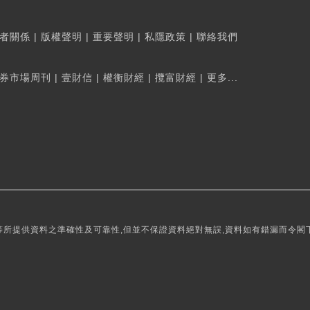
者關係
|
版權聲明
|
重要聲明
|
私隱政策
|
聯絡我們
券市場周刊
|
壹財信
|
權衡財經
|
攬富財經
|
更多...
所提供資料之準確性及可靠性,但並不保證資料絕對無誤,資料如有錯漏而令閣