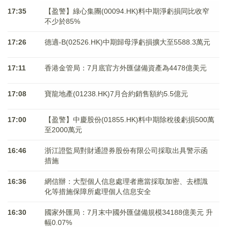
17:35
【盈警】綠心集團(00094.HK)料中期淨虧損同比收窄
不少於85%
17:26
德適-B(02526.HK)中期歸母淨虧損擴大至5588.3萬元
17:11
香港金管局：7月底官方外匯儲備資產為4478億美元
17:08
寶龍地產(01238.HK)7月合約銷售額約5.5億元
17:00
【盈警】中慶股份(01855.HK)料中期除稅後虧損500萬
至2000萬元
16:46
浙江證監局對財通證券股份有限公司採取出具警示函
措施
16:36
網信辦：大型個人信息處理者應當採取加密、去標識
化等措施保障所處理個人信息安全
16:30
國家外匯局：7月末中國外匯儲備規模34188億美元 升
幅0.07%