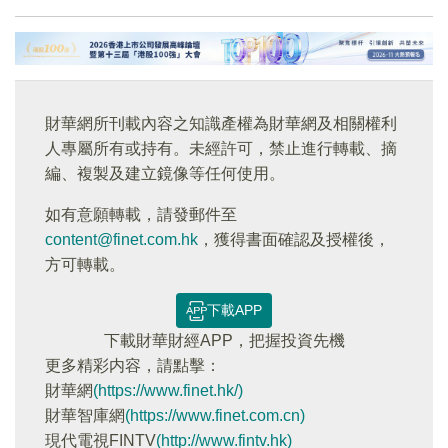
財華網所刊載內容之知識產權為財華網及相關權利
人專屬所有或持有。未經許可，禁止進行轉載、摘
編、複製及建立鏡像等任何使用。
如有意願轉載，請發郵件至
content@finet.com.hk
，獲得書面確認及授權後，
方可轉載。
下載APP
下載財華財經APP，把握投資先機
更多精彩内容，請點擊：
財華網
(https://www.finet.hk/)
財華智庫網
(https://www.finet.com.cn)
現代電視FINTV
(http://www.fintv.hk)