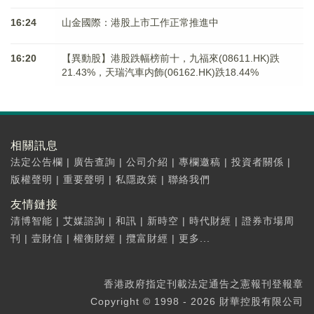
16:24
山金國際：港股上市工作正常推進中
16:20
【異動股】港股跌幅榜前十，九福來(08611.HK)跌
21.43%，天瑞汽車内飾(06162.HK)跌18.44%
相關訊息
法定公告欄
|
廣告查詢
|
公司介紹
|
專欄邀稿
|
投資者關係
|
版權聲明
|
重要聲明
|
私隱政策
|
聯絡我們
友情鏈接
清博智能
|
艾媒諮詢
|
和訊
|
新時空
|
時代財經
|
證券市場周
刊
|
壹財信
|
權衡財經
|
攬富財經
|
更多...
香港政府指定刊載法定通告之憲報刊登報章
Copyright © 1998 - 2026 財華控股有限公司