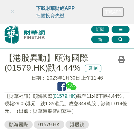
財華智庫網
FINTV
FINMETA
財華證券
媒體矩陣
下載財華財經APP
×
下載APP
智庫沙龍
聯絡我們
把握投資先機
訂閱
简
【港股異動】頤海國際
(01579.HK)跌4.44%
原創
日期：
2023年1月30日 上午11:46
【財華社訊】頤海國際(
01579.HK
)截至11:46下跌4.44%，
現報29.05港元，跌1.35港元。成交344萬股，涉資1.014億
元。（出處：財華港股智能寫手）
頤海國際
01579.HK
港股跌