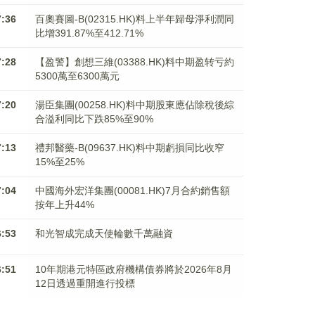
7:36
百奧賽圖-B(02315.HK)料上半年歸母淨利潤同
比增391.87%至412.71%
7:28
【盈警】創想三維(03388.HK)料中期盈转亏約
5300萬至6300萬元
7:20
湯臣集團(00258.HK)料中期股東應佔除稅後綜
合溢利同比下跌85%至90%
7:13
禮邦醫藥-B(09637.HK)料中期虧損同比收窄
15%至25%
7:04
中國海外宏洋集團(00081.HK)7月合約銷售額
按年上升44%
6:53
和光智成完成天使輪數千萬融資
6:51
10年期港元特區政府機構債券將於2026年8月
12日透過重開進行投標