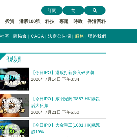
訂閱
简
遞
投資
港股100強
科技
專題
時政
香港百科
社區
商協會
CAGA
法定公告欄
服務
聯絡我們
視頻
【今日IPO】港股打新步入破发潮
2026年7月14日 下午3:34
【今日IPO】东阳光药[6887.HK]暴跌
后大反弹
2026年7月21日 下午5:50
【今日IPO】大金重工[1081.HK]飙涨
超19%