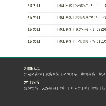
1月30日
【港股異動】洛陽鉬業(03993.HK)
1月30日
【港股異動】京東健康(06618.HK)
1月30日
【港股異動】康方生物－Ｂ(09926.H
1月30日
【港股異動】小米集團－Ｗ(01810.H
相關訊息
法定公告欄
|
廣告查詢
|
公司介紹
|
專欄邀稿
|
投資
友情鏈接
清博智能
|
艾媒諮詢
|
和訊
|
新時空
|
時代財經
|
證