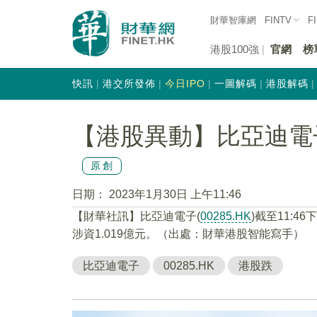
財華智庫網
FINTV
F
港股100強
官網
榜
快訊
港交所發佈
今日IPO
一圖解碼
港股解碼
【港股異動】比亞迪電子(0
原創
日期：
2023年1月30日 上午11:46
【財華社訊】比亞迪電子(
00285.HK
)截至11:4
涉資1.019億元。（出處：財華港股智能寫手）
比亞迪電子
00285.HK
港股跌