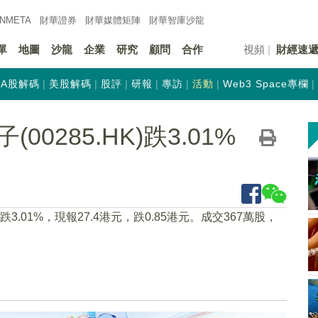
INMETA
財華證券
財華
媒體矩陣
財華
智庫沙龍
單
地圖
沙龍
企業
研究
顧問
合作
視頻
財經速
A股解碼
美股解碼
股評
研報
專訪
活動
Web3 Space專欄
0285.HK)跌3.01%
6下跌3.01%，現報27.4港元，跌0.85港元。成交367萬股，