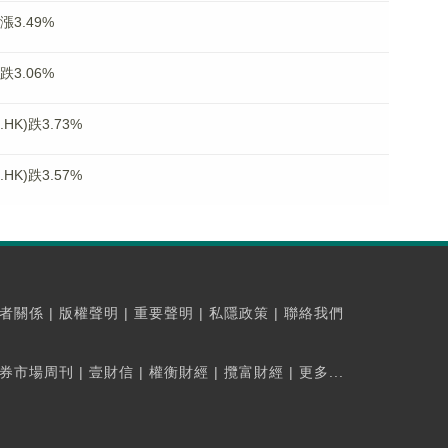
漲3.49%
跌3.06%
K)跌3.73%
K)跌3.57%
者關係
|
版權聲明
|
重要聲明
|
私隱政策
|
聯絡我們
券市場周刊
|
壹財信
|
權衡財經
|
攬富財經
|
更多...