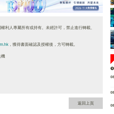
關權利人專屬所有或持有。未經許可，禁止進行轉載、
om.hk
，獲得書面確認及授權後，方可轉載。
先機
0
0
返回上頁
0