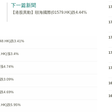
下一篇新聞
1
【港股異動】頤海國際(01579.HK)跌4.44%
1
1
.HK)跌3.41%
1
K)漲3.4%
漲4.74%
1
跌3.09%
1
跌4.69%
1
K)跌5.95%