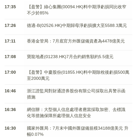
17:35
【盈警】綠心集團(00094.HK)料中期淨虧損同比收窄
不少於85%
17:26
德適-B(02526.HK)中期歸母淨虧損擴大至5588.3萬元
17:11
香港金管局：7月底官方外匯儲備資產為4478億美元
17:08
寶龍地產(01238.HK)7月合約銷售額約5.5億元
17:00
【盈警】中慶股份(01855.HK)料中期除稅後虧損500萬
至2000萬元
16:46
浙江證監局對財通證券股份有限公司採取出具警示函
措施
16:36
網信辦：大型個人信息處理者應當採取加密、去標識
化等措施保障所處理個人信息安全
16:30
國家外匯局：7月末中國外匯儲備規模34188億美元 升
幅0.07%