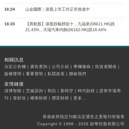
16:24
山金國際：港股上市工作正常推進中
16:20
【異動股】港股跌幅榜前十，九福來(08611.HK)跌
21.43%，天瑞汽車内飾(06162.HK)跌18.44%
相關訊息
法定公告欄
|
廣告查詢
|
公司介紹
|
專欄邀稿
|
投資者關係
|
版權聲明
|
重要聲明
|
私隱政策
|
聯絡我們
友情鏈接
清博智能
|
艾媒諮詢
|
和訊
|
新時空
|
時代財經
|
證券市場周
刊
|
壹財信
|
權衡財經
|
攬富財經
|
更多...
香港政府指定刊載法定通告之憲報刊登報章
Copyright © 1998 - 2026 財華控股有限公司