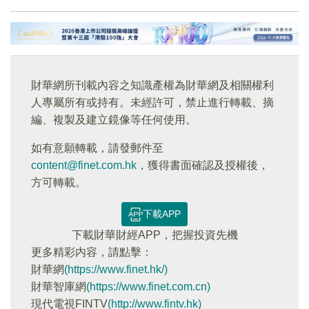
財華網所刊載內容之知識產權為財華網及相關權利
人專屬所有或持有。未經許可，禁止進行轉載、摘
編、複製及建立鏡像等任何使用。
如有意願轉載，請發郵件至
content@finet.com.hk
，獲得書面確認及授權後，
方可轉載。
下載APP
下載財華財經APP，把握投資先機
更多精彩内容，請點擊：
財華網
(https://www.finet.hk/)
財華智庫網
(https://www.finet.com.cn)
現代電視FINTV
(http://www.fintv.hk)