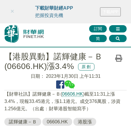
財華智庫網
FINTV
FINMETA
財華證券
媒體矩陣
下載財華財經APP
×
下載APP
智庫沙龍
聯絡我們
把握投資先機
訂閱
简
【港股異動】諾輝健康－Ｂ
(06606.HK)漲3.4%
原創
日期：
2023年1月30日 上午11:31
【財華社訊】諾輝健康－Ｂ(
06606.HK
)截至11:31上漲
3.4%，現報33.45港元，漲1.1港元。成交376萬股，涉資
1.256億元。（出處：財華港股智能寫手）
諾輝健康－Ｂ
06606.HK
港股漲