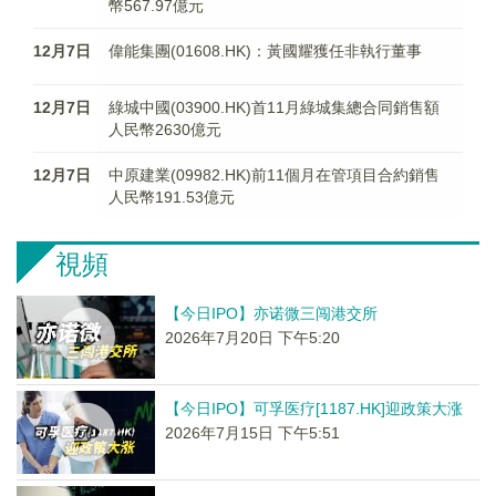
幣567.97億元
12月7日
偉能集團(01608.HK)：黃國耀獲任非執行董事
12月7日
綠城中國(03900.HK)首11月綠城集總合同銷售額
人民幣2630億元
12月7日
中原建業(09982.HK)前11個月在管項目合約銷售
人民幣191.53億元
視頻
【今日IPO】亦诺微三闯港交所
2026年7月20日 下午5:20
【今日IPO】可孚医疗[1187.HK]迎政策大涨
2026年7月15日 下午5:51