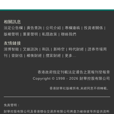
相關訊息
法定公告欄
|
廣告查詢
|
公司介紹
|
專欄邀稿
|
投資者關係
|
版權聲明
|
重要聲明
|
私隱政策
|
聯絡我們
友情鏈接
清博智能
|
艾媒諮詢
|
和訊
|
新時空
|
時代財經
|
證券市場周
刊
|
壹財信
|
權衡財經
|
攬富財經
|
更多...
香港政府指定刊載法定通告之憲報刊登報章
Copyright © 1998 - 2026 財華控股有限公司
香港財華社版權所有,未經同意不得轉載。
免責聲明：
財華控股有限公司及香港聯合交易所有限公司將盡力確保彼等所提供資料