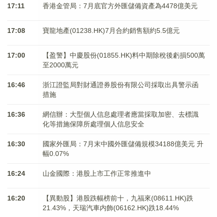
17:11
香港金管局：7月底官方外匯儲備資產為4478億美元
17:08
寶龍地產(01238.HK)7月合約銷售額約5.5億元
17:00
【盈警】中慶股份(01855.HK)料中期除稅後虧損500萬
至2000萬元
16:46
浙江證監局對財通證券股份有限公司採取出具警示函
措施
16:36
網信辦：大型個人信息處理者應當採取加密、去標識
化等措施保障所處理個人信息安全
16:30
國家外匯局：7月末中國外匯儲備規模34188億美元 升
幅0.07%
16:24
山金國際：港股上市工作正常推進中
16:20
【異動股】港股跌幅榜前十，九福來(08611.HK)跌
21.43%，天瑞汽車内飾(06162.HK)跌18.44%