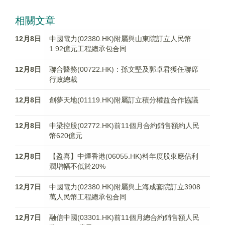
相關文章
12月8日
中國電力(02380.HK)附屬與山東院訂立人民幣
1.92億元工程總承包合同
12月8日
聯合醫務(00722.HK)：孫文堅及郭卓君獲任聯席
行政總裁
12月8日
創夢天地(01119.HK)附屬訂立積分權益合作協議
12月8日
中梁控股(02772.HK)前11個月合約銷售額約人民
幣620億元
12月8日
【盈喜】中煙香港(06055.HK)料年度股東應佔利
潤增幅不低於20%
12月7日
中國電力(02380.HK)附屬與上海成套院訂立3908
萬人民幣工程總承包合同
12月7日
融信中國(03301.HK)前11個月總合約銷售額人民