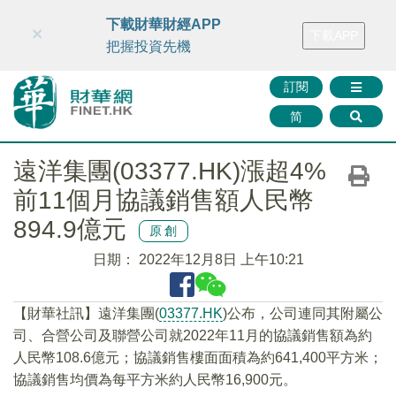
財華智庫網
FINTV
FINMETA
財華證券
媒體矩陣
下載財華財經APP
×
下載APP
智庫沙龍
聯絡我們
把握投資先機
訂閱
简
遠洋集團(03377.HK)漲超4%
前11個月協議銷售額人民幣
894.9億元
原創
日期：
2022年12月8日 上午10:21
【財華社訊】遠洋集團(
03377.HK
)公布，公司連同其附屬公
司、合營公司及聯營公司就2022年11月的協議銷售額為約
人民幣108.6億元；協議銷售樓面面積為約641,400平方米；
協議銷售均價為每平方米約人民幣16,900元。