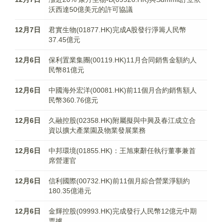
沃西達50億美元的許可協議
12月7日
君實生物(01877.HK)完成A股發行淨籌人民幣
37.45億元
12月6日
保利置業集團(00119.HK)11月合同銷售金額約人
民幣81億元
12月6日
中國海外宏洋(00081.HK)前11個月合約銷售額人
民幣360.76億元
12月6日
久融控股(02358.HK)附屬擬與中興及春江成立合
資以擴大產業園及物業發展業務
12月6日
中邦環境(01855.HK)：王旭東辭任執行董事兼首
席營運官
12月6日
信利國際(00732.HK)前11個月綜合營業淨額約
180.35億港元
12月6日
金輝控股(09993.HK)完成發行人民幣12億元中期
票據