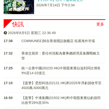
2026年7月14日 下午3:34
快訊
更多
2026年8月5日 星期三 22:36:49
17:38
COMMUNE幻師在香港開設旗艦店 拓展海外市場
17:32
香港交易所：委任何洸毅為董事總經理及集團戰略主
管
17:25
統一企業中國(00220.HK)中期股東應佔溢利同比增長
9%至14.02億元
17:10
【盈警】雲想科技(02131.HK)料2025年淨虧損收窄至
4500萬-6000萬元
16:50
【盈警】中漆集團(01932.HK)料中期股東應佔虧損同
比收窄28%至35%