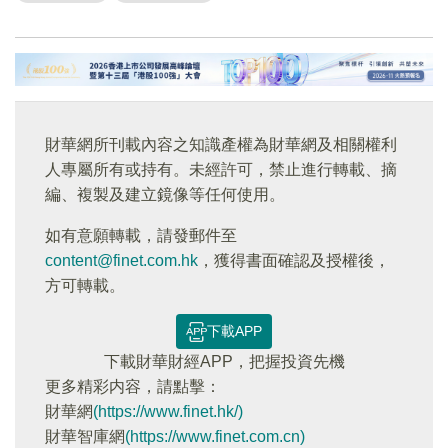
財華網所刊載內容之知識產權為財華網及相關權利
人專屬所有或持有。未經許可，禁止進行轉載、摘
編、複製及建立鏡像等任何使用。
如有意願轉載，請發郵件至
content@finet.com.hk
，獲得書面確認及授權後，
方可轉載。
下載APP
下載財華財經APP，把握投資先機
更多精彩内容，請點擊：
財華網
(https://www.finet.hk/)
財華智庫網
(https://www.finet.com.cn)