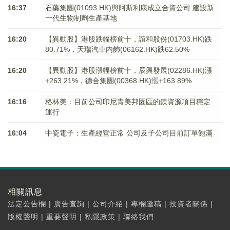
16:37
石藥集團(01093.HK)與阿斯利康成立合資公司 建設新
一代生物制劑生產基地
16:20
【異動股】港股跌幅榜前十，誼和股份(01703.HK)跌
80.71%，天瑞汽車内飾(06162.HK)跌62.50%
16:20
【異動股】港股漲幅榜前十，辰興發展(02286.HK)漲
+263.21%，德合集團(00368.HK)漲+163.89%
16:16
格林美：目前公司印尼青美邦園區的鎳資源項目穩定
運行
16:04
中瓷電子：生產經營正常 公司及子公司目前訂單飽滿
相關訊息
法定公告欄
|
廣告查詢
|
公司介紹
|
專欄邀稿
|
投資者關係
|
版權聲明
|
重要聲明
|
私隱政策
|
聯絡我們