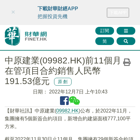
財華智庫網
FINTV
FINMETA
財華證券
媒體矩陣
下載財華財經APP
×
下載APP
智庫沙龍
聯絡我們
把握投資先機
訂閱
简
中原建業(09982.HK)前11個月
在管項目合約銷售人民幣
191.53億元
原創
日期：
2022年12月7日 上午10:43
【財華社訊】中原建業(
09982.HK
)公布，於2022年11月，
集團擁有5個新簽合約項目，新增合約建築面積777,100平
方米。
截至2022年11月30日止11個月，集團擁有29個新簽合約項