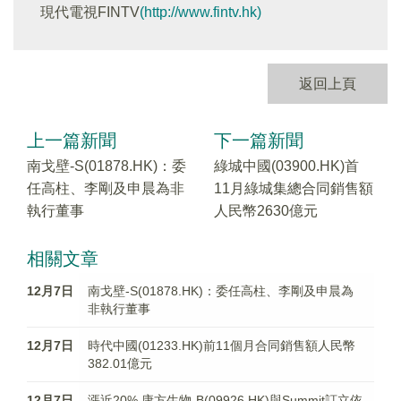
現代電視FINTV
(http://www.fintv.hk)
返回上頁
上一篇新聞
下一篇新聞
南戈壁-S(01878.HK)：委
綠城中國(03900.HK)首
任高柱、李剛及申晨為非
11月綠城集總合同銷售額
執行董事
人民幣2630億元
相關文章
12月7日
南戈壁-S(01878.HK)：委任高柱、李剛及申晨為
非執行董事
12月7日
時代中國(01233.HK)前11個月合同銷售額人民幣
382.01億元
12月7日
漲近20% 康方生物-B(09926.HK)與Summit訂立依