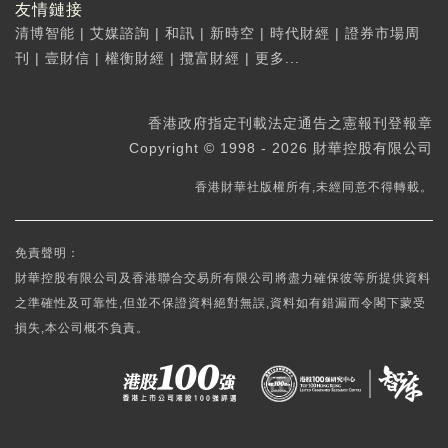
友情鏈接
清博智能
|
艾媒諮詢
|
和訊
|
新時空
|
時代財經
|
證券市場周
刊
|
壹財信
|
權衡財經
|
攬富財經
|
更多...
香港政府指定刊載法定通告之憲報刊登報章
Copyright © 1998 - 2026 財華控股有限公司
香港財華社版權所有,未經同意不得轉載。
免責聲明：
財華控股有限公司及香港聯合交易所有限公司將盡力確保彼等所提供資料
之準確性及可靠性,但並不保證資料絕對無誤,資料如有錯漏而令閣下蒙受
損失,本公司概不負責。