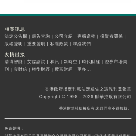
相關訊息
法定公告欄
|
廣告查詢
|
公司介紹
|
專欄邀稿
|
投資者關係
|
版權聲明
|
重要聲明
|
私隱政策
|
聯絡我們
友情鏈接
清博智能
|
艾媒諮詢
|
和訊
|
新時空
|
時代財經
|
證券市場周
刊
|
壹財信
|
權衡財經
|
攬富財經
|
更多...
香港政府指定刊載法定通告之憲報刊登報章
Copyright © 1998 - 2026 財華控股有限公司
香港財華社版權所有,未經同意不得轉載。
免責聲明：