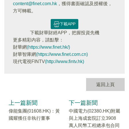
content@finet.com.hk
，獲得書面確認及授權後，
方可轉載。
下載APP
下載財華財經APP，把握投資先機
更多精彩内容，請點擊：
財華網
(https://www.finet.hk/)
財華智庫網
(https://www.finet.com.cn)
現代電視FINTV
(http://www.fintv.hk)
返回上頁
上一篇新聞
下一篇新聞
偉能集團(01608.HK)：黃
中國電力(02380.HK)附屬
國耀獲任非執行董事
與上海成套院訂立3908
萬人民幣工程總承包合同