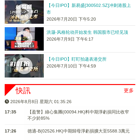
【今日IPO】新易盛[300502.SZ]冲刺港股上
市
2026年7月20日 下午5:20
洪灏-风格轮动开始发生 韩国股市已经见顶
2026年7月9日 下午6:17
【今日IPO】盯盯拍递表港交所
2026年7月10日 下午4:59
快訊
更多
2026年8月8日 星期六 01:35:27
17:35
【盈警】綠心集團(00094.HK)料中期淨虧損同比收窄
不少於85%
17:26
德適-B(02526.HK)中期歸母淨虧損擴大至5588.3萬元