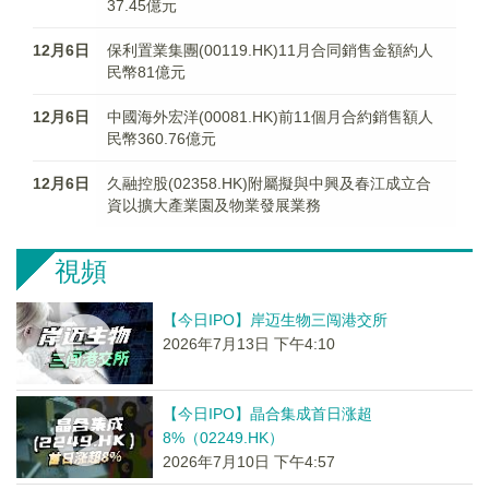
37.45億元
12月6日
保利置業集團(00119.HK)11月合同銷售金額約人
民幣81億元
12月6日
中國海外宏洋(00081.HK)前11個月合約銷售額人
民幣360.76億元
12月6日
久融控股(02358.HK)附屬擬與中興及春江成立合
資以擴大產業園及物業發展業務
視頻
【今日IPO】岸迈生物三闯港交所
2026年7月13日 下午4:10
【今日IPO】晶合集成首日涨超
8%（02249.HK）
2026年7月10日 下午4:57