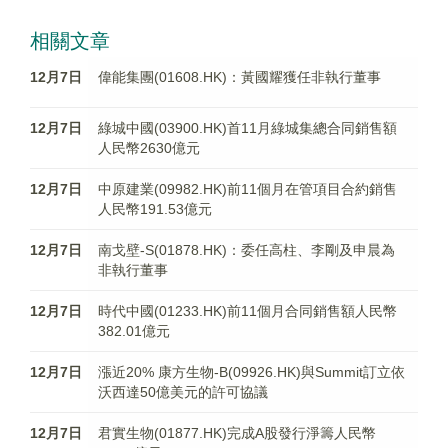
相關文章
12月7日
偉能集團(01608.HK)：黃國耀獲任非執行董事
12月7日
綠城中國(03900.HK)首11月綠城集總合同銷售額
人民幣2630億元
12月7日
中原建業(09982.HK)前11個月在管項目合約銷售
人民幣191.53億元
12月7日
南戈壁-S(01878.HK)：委任高柱、李剛及申晨為
非執行董事
12月7日
時代中國(01233.HK)前11個月合同銷售額人民幣
382.01億元
12月7日
漲近20% 康方生物-B(09926.HK)與Summit訂立依
沃西達50億美元的許可協議
12月7日
君實生物(01877.HK)完成A股發行淨籌人民幣