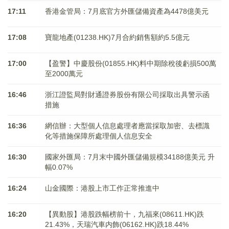
17:11
香港金管局：7月底官方外匯儲備資產為4478億美元
17:08
寶龍地產(01238.HK)7月合約銷售額約5.5億元
17:00
【盈警】中慶股份(01855.HK)料中期除稅後虧損500萬
至2000萬元
16:46
浙江證監局對財通證券股份有限公司採取出具警示函
措施
16:36
網信辦：大型個人信息處理者應當採取加密、去標識
化等措施保障所處理個人信息安全
16:30
國家外匯局：7月末中國外匯儲備規模34188億美元 升
幅0.07%
16:24
山金國際：港股上市工作正常推進中
16:20
【異動股】港股跌幅榜前十，九福來(08611.HK)跌
21.43%，天瑞汽車内飾(06162.HK)跌18.44%