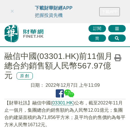
財華智庫網
FINTV
FINMETA
財華證券
媒體矩陣
下載財華財經APP
×
下載APP
智庫沙龍
聯絡我們
把握投資先機
訂閱
简
融信中國(03301.HK)前11個月
總合約銷售額人民幣567.97億
元
原創
日期：
2022年12月7日 上午11:09
【財華社訊】融信中國(
03301.HK
)公布，截至2022年11月
止一個月，集團總合約銷售額約為人民幣12.01億元；集團
合約建築面積約為71,856平方米；及平均合約售價約為每平
方米人民幣16712元。