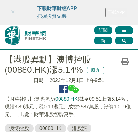
財華智庫網
FINTV
FINMETA
財華證券
媒體矩陣
下載財華財經APP
×
下載APP
智庫沙龍
聯絡我們
把握投資先機
訂閱
简
【港股異動】澳博控股
(00880.HK)漲5.14%
原創
日期：
2022年12月1日 上午9:51
【財華社訊】澳博控股(
00880.HK
)截至09:51上漲5.14%，
現報3.89港元，漲0.19港元。成交2587萬股，涉資1.019億
元。（出處：財華港股智能寫手）
澳博控股
00880.HK
港股漲