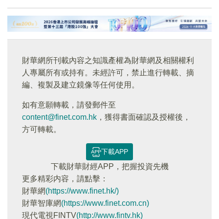
財華網所刊載內容之知識產權為財華網及相關權利
人專屬所有或持有。未經許可，禁止進行轉載、摘
編、複製及建立鏡像等任何使用。
如有意願轉載，請發郵件至
content@finet.com.hk
，獲得書面確認及授權後，
方可轉載。
下載APP
下載財華財經APP，把握投資先機
更多精彩内容，請點擊：
財華網
(https://www.finet.hk/)
財華智庫網
(https://www.finet.com.cn)
現代電視FINTV
(http://www.fintv.hk)