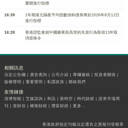
重開進行投標
16:39
1年期港元隔夜平均指數掛鉤債券將於2026年8月12日
進行投標
16:28
香港證監會就中國糖果前高管的失當行為取得13年取
消資格令
相關訊息
法定公告欄
|
廣告查詢
|
公司介紹
|
專欄邀稿
|
投資者關係
|
版權聲明
|
重要聲明
|
私隱政策
|
聯絡我們
友情鏈接
清博智能
|
艾媒諮詢
|
和訊
|
新時空
|
時代財經
|
證券市場周
刊
|
壹財信
|
權衡財經
|
攬富財經
|
更多...
香港政府指定刊載法定通告之憲報刊登報章