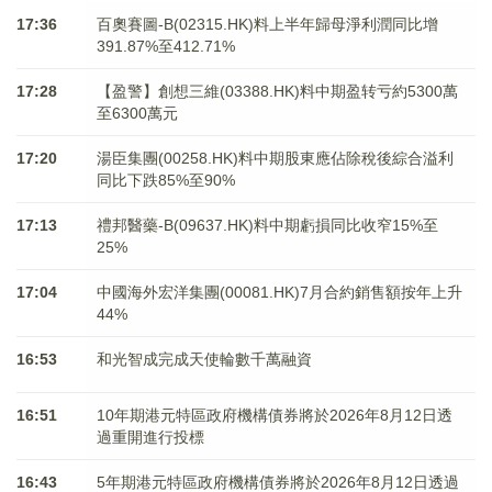
17:36
百奧賽圖-B(02315.HK)料上半年歸母淨利潤同比增
391.87%至412.71%
17:28
【盈警】創想三維(03388.HK)料中期盈转亏約5300萬
至6300萬元
17:20
湯臣集團(00258.HK)料中期股東應佔除稅後綜合溢利
同比下跌85%至90%
17:13
禮邦醫藥-B(09637.HK)料中期虧損同比收窄15%至
25%
17:04
中國海外宏洋集團(00081.HK)7月合約銷售額按年上升
44%
16:53
和光智成完成天使輪數千萬融資
16:51
10年期港元特區政府機構債券將於2026年8月12日透
過重開進行投標
16:43
5年期港元特區政府機構債券將於2026年8月12日透過