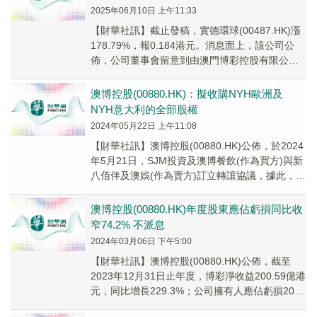
2025年06月10日 上午11:33
【財華社訊】截止發稿，實德環球(00487.HK)漲
178.79%，報0.184港元。消息面上，該公司公
佈，公司董事會留意到由澳門博彩控股有限公司
(00880.HK)於2025年...
澳博控股(00880.HK)：擬收購NYH歐洲及
NYH意大利的全部股權
2024年05月22日 上午11:08
【財華社訊】澳博控股(00880.HK)公佈，於2024
年5月21日，SJM投資及澳博餐飲(作為買方)與新
八佰伴及澳娛(作為賣方)訂立轉讓協議，據此，賣
方同意出售而買方同意購買目...
澳博控股(00880.HK)年度股東應佔虧損同比收
窄74.2% 不派息
2024年03月06日 下午5:00
【財華社訊】澳博控股(00880.HK)公佈，截至
2023年12月31日止年度，博彩淨收益200.59億港
元，同比增長229.3%；公司擁有人應佔虧損20.1
億港元，同比收窄74...