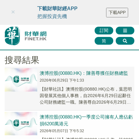
財華智庫網
FINTV
FINMETA
財華證券
媒體矩陣
下載財華財經APP
×
下載APP
智庫沙龍
聯絡我們
把握投資先機
訂閱
简
搜尋結果
澳博控股(00880.HK)：陳善尊獲任財務總監
2026年06月29日 下午1:33
​【財華社訊】澳博控股(00880.HK)公布，葉思明
因發展其他個人事務，自2026年6月29日起辭任
公司財務總監一職。陳善尊自2026年6月29日起
獲委任為公司財務總監。
澳博控股(00880.HK)一季度公司擁有人應佔虧
損6200萬港元
2026年05月07日 下午5:32