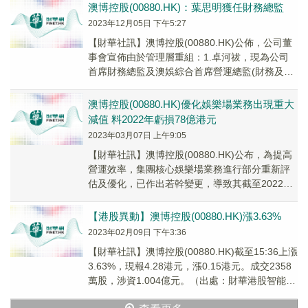
澳博控股(00880.HK)：葉思明獲任財務總監
2023年12月05日 下午5:27
【財華社訊】澳博控股(00880.HK)公佈，公司董
事會宣佈由於管理層重組：1.卓河祓，現為公司
首席財務總監及澳娛綜合首席營運總監(財務及發
展)，將自2023年12月6日起獲委任...
澳博控股(00880.HK)優化娛樂場業務出現重大
減值 料2022年虧損78億港元
2023年03月07日 上午9:05
【財華社訊】澳博控股(00880.HK)公布，為提高
營運效率，集團核心娛樂場業務進行部分重新評
估及優化，已作出若幹變更，導致其截至2022年
12月31日止年度業績出現重大減值費用...
【港股異動】澳博控股(00880.HK)漲3.63%
2023年02月09日 下午3:36
【財華社訊】澳博控股(00880.HK)截至15:36上漲
3.63%，現報4.28港元，漲0.15港元。成交2358
萬股，涉資1.004億元。（出處：財華港股智能寫
手）