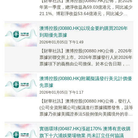
【財華社訊】澳博控股(00880.HK)公佈，於2026
年第一季度，總淨收益為59.03億港元，同比减少
21.1%。博彩淨收益53.64億港元，同比減少
22.8%。公司擁有人應佔...
澳博控股(00880.HK)以現金要約購買2026年
到期優先票據
2026年01月05日 下午1:49
【財華社訊】澳博控股(00880.HK)公佈，2026年
票據於聯交所上市。2026年票據發行人於2026年
票據項下的義務由公司擔保。於本公告日期，本
金總額5億美元的2026年票據...
澳博控股(00880.HK)附屬擬議發行美元計價優
先票據
2026年01月05日 下午1:17
【財華社訊】澳博控股(00880.HK)公佈，發行人
(公司全資附屬公司)擬議進行票據國際發售，該等
票據乃依據美國證券法S規例僅向美國境外的非美
籍人士發售及出售，並將自2026年1...
實德環球(00487.HK)漲超170% 澳博有意收購
旗下十六浦娛樂場物業 尚未訂立任何協議