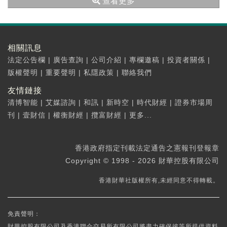
查看更多
相關訊息
法定公告欄
|
廣告查詢
|
公司介紹
|
專欄邀稿
|
投資者關係
|
版權聲明
|
重要聲明
|
私隱政策
|
聯絡我們
友情鏈接
清博智能
|
艾媒諮詢
|
和訊
|
新時空
|
時代財經
|
證券市場周
刊
|
壹財信
|
權衡財經
|
攬富財經
|
更多...
香港政府指定刊載法定通告之憲報刊登報章
Copyright © 1998 - 2026 財華控股有限公司
香港財華社版權所有,未經同意不得轉載。
免責聲明：
財華控股有限公司及香港聯合交易所有限公司將盡力確保彼等所提供資料