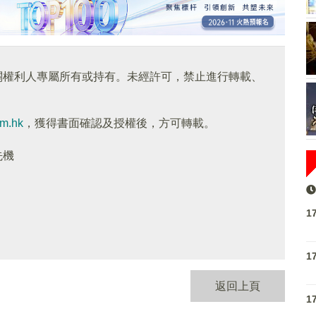
關權利人專屬所有或持有。未經許可，禁止進行轉載、
om.hk
，獲得書面確認及授權後，方可轉載。
先機
1
1
返回上頁
1