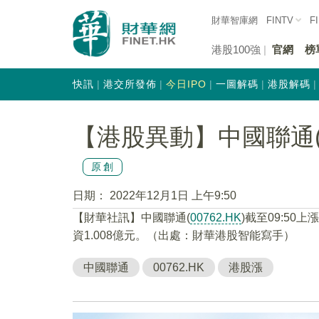
財華智庫網
FINTV
F
港股100強
官網
榜
快訊
港交所發佈
今日IPO
一圖解碼
港股解碼
【港股異動】中國聯通(00
原創
日期：
2022年12月1日 上午9:50
【財華社訊】中國聯通(
00762.HK
)截至09:50上
資1.008億元。（出處：財華港股智能寫手）
中國聯通
00762.HK
港股漲