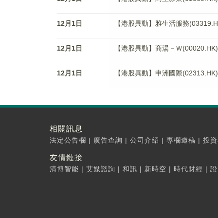
12月1日
【港股異動】雅生活服務(03319.HK
12月1日
【港股異動】商湯－Ｗ(00020.HK)
12月1日
【港股異動】申洲國際(02313.HK)
相關訊息
法定公告欄
|
廣告查詢
|
公司介紹
|
專欄邀稿
|
投資
友情鏈接
清博智能
|
艾媒諮詢
|
和訊
|
新時空
|
時代財經
|
證