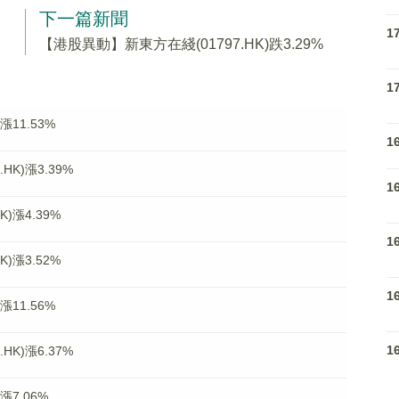
下一篇新聞
1
【港股異動】新東方在綫(01797.HK)跌3.29%
1
漲11.53%
1
K)漲3.39%
1
)漲4.39%
1
)漲3.52%
1
漲11.56%
1
K)漲6.37%
漲7.06%