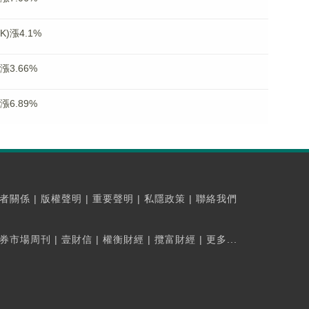
)漲4.1%
漲3.66%
漲6.89%
者關係
|
版權聲明
|
重要聲明
|
私隱政策
|
聯絡我們
券市場周刊
|
壹財信
|
權衡財經
|
攬富財經
|
更多...