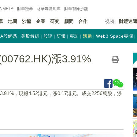
INMETA
財華證券
財華
媒體矩陣
財華
智庫沙龍
單
地圖
沙龍
企業
研究
顧問
合作
視頻
財經速
A股解碼
美股解碼
股評
研報
專訪
活動
Web3 Space專欄
762.HK)漲3.91%
漲3.91%，現報4.52港元，漲0.17港元。成交2256萬股，涉