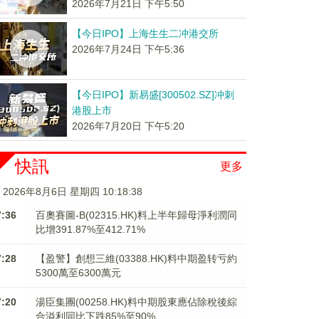
2026年7月21日 下午5:50
【今日IPO】上海生生二冲港交所
2026年7月24日 下午5:36
【今日IPO】新易盛[300502.SZ]冲刺
港股上市
2026年7月20日 下午5:20
快訊
更多
2026年8月6日 星期四 10:18:38
7:36
百奧賽圖-B(02315.HK)料上半年歸母淨利潤同
比增391.87%至412.71%
7:28
【盈警】創想三維(03388.HK)料中期盈转亏約
5300萬至6300萬元
7:20
湯臣集團(00258.HK)料中期股東應佔除稅後綜
合溢利同比下跌85%至90%