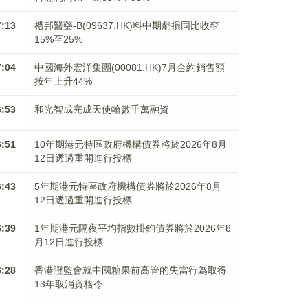
7:13
禮邦醫藥-B(09637.HK)料中期虧損同比收窄
15%至25%
7:04
中國海外宏洋集團(00081.HK)7月合約銷售額
按年上升44%
6:53
和光智成完成天使輪數千萬融資
6:51
10年期港元特區政府機構債券將於2026年8月
12日透過重開進行投標
6:43
5年期港元特區政府機構債券將於2026年8月
12日透過重開進行投標
6:39
1年期港元隔夜平均指數掛鉤債券將於2026年8
月12日進行投標
6:28
香港證監會就中國糖果前高管的失當行為取得
13年取消資格令