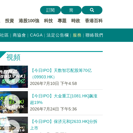
訂閱
简
遞
投資
港股100強
科技
專題
時政
香港百科
社區
商協會
CAGA
法定公告欄
服務
聯絡我們
視頻
【今日IPO】天数智芯配股筹70亿
（09903.HK）
2026年7月10日 下午4:58
【今日IPO】大金重工[1081.HK]飙涨
超19%
2026年7月24日 下午5:36
【今日IPO】保济元和[2633.HK]分拆
上市