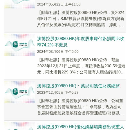
2024年05月22日 上午11:08
【財華社訊】澳博控股(00880.HK)公佈，於2024
年5月21日，SJM投資及澳博餐飲(作為買方)與新
八佰伴及澳娛(作為賣方)訂立轉讓協議，據此，賣
方同意出售而買方同意購買目...
澳博控股(00880.HK)年度股東應佔虧損同比收
窄74.2% 不派息
2024年03月06日 下午5:00
【財華社訊】澳博控股(00880.HK)公佈，截至
2023年12月31日止年度，博彩淨收益200.59億港
元，同比增長229.3%；公司擁有人應佔虧損20.1
億港元，同比收窄74...
澳博控股(00880.HK)：葉思明獲任財務總監
2023年12月05日 下午5:27
【財華社訊】澳博控股(00880.HK)公佈，公司董
事會宣佈由於管理層重組：1.卓河祓，現為公司
首席財務總監及澳娛綜合首席營運總監(財務及發
展)，將自2023年12月6日起獲委任...
澳博控股(00880.HK)優化娛樂場業務出現重大