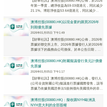
【財華社訊】澳博控股(00880.HK)公佈，於2026
年第一季度，總淨收益為59.03億港元，同比减少
21.1%。博彩淨收益53.64億港元，同比減少
22.8%。公司擁有人應佔...
澳博控股(00880.HK)以現金要約購買2026年
到期優先票據
2026年01月05日 下午1:49
【財華社訊】澳博控股(00880.HK)公佈，2026年
票據於聯交所上市。2026年票據發行人於2026年
票據項下的義務由公司擔保。於本公告日期，本
金總額5億美元的2026年票據...
澳博控股(00880.HK)附屬擬議發行美元計價優
先票據
2026年01月05日 下午1:17
【財華社訊】澳博控股(00880.HK)公佈，發行人
(公司全資附屬公司)擬議進行票據國際發售，該等
票據乃依據美國證券法S規例僅向美國境外的非美
籍人士發售及出售，並將自2026年1...
澳博控股(00880.HK)：擬收購NYH歐洲及
NYH意大利的全部股權