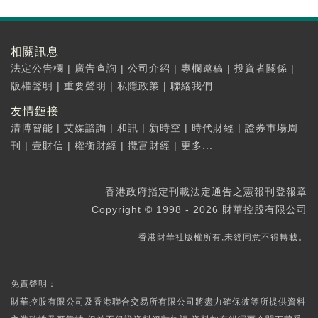
相關訊息
法定公告欄
|
廣告查詢
|
公司介紹
|
專欄邀稿
|
投資者關係
|
版權聲明
|
重要聲明
|
私隱政策
|
聯絡我們
友情鏈接
清博智能
|
艾媒諮詢
|
和訊
|
新時空
|
時代財經
|
證券市場周
刊
|
壹財信
|
權衡財經
|
攬富財經
|
更多...
香港政府指定刊載法定通告之憲報刊登報章
Copyright © 1998 - 2026 財華控股有限公司
香港財華社版權所有,未經同意不得轉載。
免責聲明：
財華控股有限公司及香港聯合交易所有限公司將盡力確保彼等所提供資料