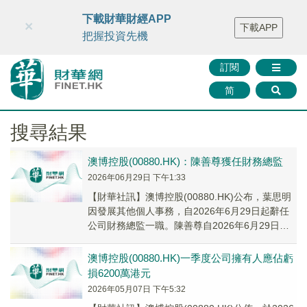
財華智庫網
FINTV
FINMETA
財華證券
媒體矩陣
下載財華財經APP
×
下載APP
智庫沙龍
聯絡我們
把握投資先機
訂閱
简
搜尋結果
澳博控股(00880.HK)：陳善尊獲任財務總監
2026年06月29日 下午1:33
​【財華社訊】澳博控股(00880.HK)公布，葉思明
因發展其他個人事務，自2026年6月29日起辭任
公司財務總監一職。陳善尊自2026年6月29日起
獲委任為公司財務總監。
澳博控股(00880.HK)一季度公司擁有人應佔虧
損6200萬港元
2026年05月07日 下午5:32