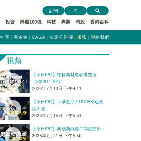
訂閱
简
遞
投資
港股100強
科技
專題
時政
香港百科
社區
商協會
CAGA
法定公告欄
服務
聯絡我們
視頻
【今日IPO】铂科新材递表港交所
（300811.SZ）
2026年7月13日 下午4:11
【今日IPO】可孚医疗[1187.HK]迎政
策大涨
2026年7月15日 下午5:51
【今日IPO】奥动新能源二闯港交所
2026年7月21日 下午5:50