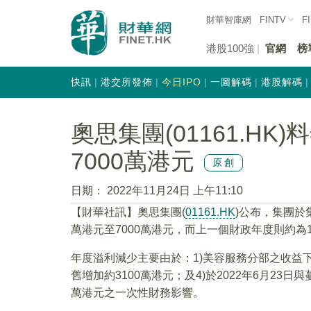
財華智庫網
FINTV
F
港股100強
官網
榜
快訊
港交所發佈
今日IPO
一圖解碼
港股解碼
奧思集團(01161.HK
7000萬港元
原創
日期：
2022年11月24日 上午11:10
【財華社訊】奧思集團(
01161.HK
)公布，集團於集
萬港元至7000萬港元，而上一個財政年度則約為1
年度溢利減少主要由於：1)美容服務分部之收益下
舊增加約3100萬港元；及4)於2022年6月23
萬港元之一次性財務影響。