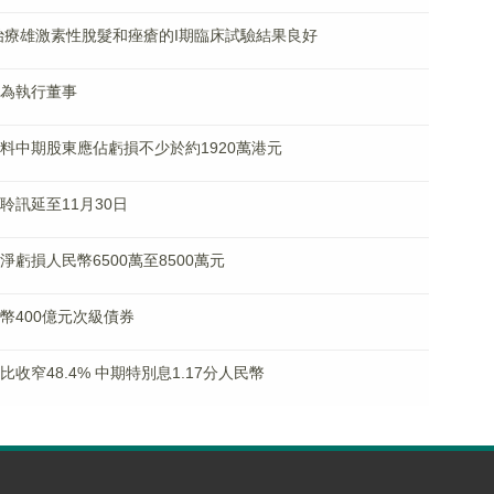
0029治療雄激素性脫髮和痤瘡的I期臨床試驗結果良好
王鑫為執行董事
K)料中期股東應佔虧損不少於約1920萬港元
請聆訊延至11月30日
東淨虧損人民幣6500萬至8500萬元
民幣400億元次級債券
同比收窄48.4% 中期特別息1.17分人民幣