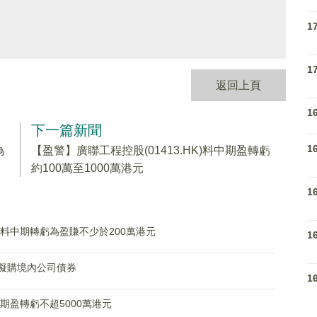
1
1
返回上頁
1
下一篇新聞
1
為
【盈警】廣聯工程控股(01413.HK)料中期盈轉虧
約100萬至1000萬港元
1
K)料中期轉虧為盈賺不少於200萬港元
1
附屬擬購境內公司債券
1
料中期盈轉虧不超5000萬港元