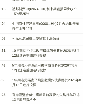
7:13
禮邦醫藥-B(09637.HK)料中期虧損同比收窄
15%至25%
7:04
中國海外宏洋集團(00081.HK)7月合約銷售額
按年上升44%
6:53
和光智成完成天使輪數千萬融資
6:51
10年期港元特區政府機構債券將於2026年8月
12日透過重開進行投標
6:43
5年期港元特區政府機構債券將於2026年8月
12日透過重開進行投標
6:39
1年期港元隔夜平均指數掛鉤債券將於2026年8
月12日進行投標
6:28
香港證監會就中國糖果前高管的失當行為取得
13年取消資格令