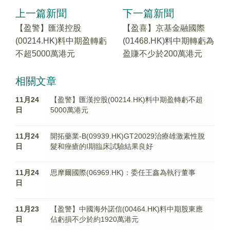
上一篇新聞
下一篇新聞
【盈警】匯漢控股
【盈喜】京基金融國際
(00214.HK)料中期盈轉虧
(01468.HK)料中期轉虧為
不超5000萬港元
盈賺不少於200萬港元
相關文章
11月24
【盈警】匯漢控股(00214.HK)料中期盈轉虧不超
日
5000萬港元
11月24
開拓藥業-B(09939.HK)GT20029治療雄激素性脫
日
髮和痤瘡的I期臨床試驗結果良好
11月24
思摩爾國際(06969.HK)：委任王鑫為執行董事
日
11月23
【盈警】中國海外諾信(00464.HK)料中期股東應
日
佔虧損不少於約1920萬港元