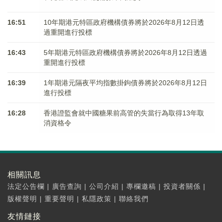
16:51
10年期港元特區政府機構債券將於2026年8月12日透
過重開進行投標
16:43
5年期港元特區政府機構債券將於2026年8月12日透過
重開進行投標
16:39
1年期港元隔夜平均指數掛鉤債券將於2026年8月12日
進行投標
16:28
香港證監會就中國糖果前高管的失當行為取得13年取
消資格令
相關訊息
法定公告欄
|
廣告查詢
|
公司介紹
|
專欄邀稿
|
投資者關係
|
版權聲明
|
重要聲明
|
私隱政策
|
聯絡我們
友情鏈接