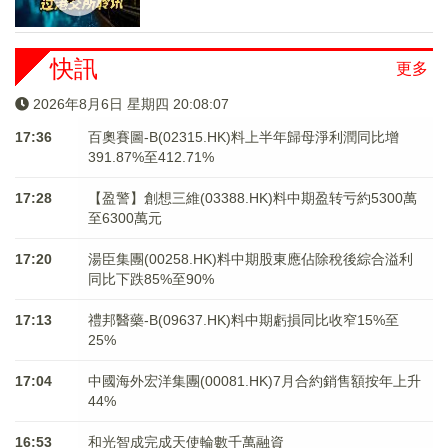
快訊
更多
2026年8月6日 星期四 20:08:07
17:36
百奧賽圖-B(02315.HK)料上半年歸母淨利潤同比增
391.87%至412.71%
17:28
【盈警】創想三維(03388.HK)料中期盈转亏約5300萬
至6300萬元
17:20
湯臣集團(00258.HK)料中期股東應佔除稅後綜合溢利
同比下跌85%至90%
17:13
禮邦醫藥-B(09637.HK)料中期虧損同比收窄15%至
25%
17:04
中國海外宏洋集團(00081.HK)7月合約銷售額按年上升
44%
16:53
和光智成完成天使輪數千萬融資