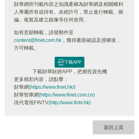
財華網所刊載內容之知識產權為財華網及相關權利
人專屬所有或持有。未經許可，禁止進行轉載、摘
編、複製及建立鏡像等任何使用。
如有意願轉載，請發郵件至
content@finet.com.hk
，獲得書面確認及授權後，
方可轉載。
下載APP
下載財華財經APP，把握投資先機
更多精彩内容，請點擊：
財華網
(https://www.finet.hk/)
財華智庫網
(https://www.finet.com.cn)
現代電視FINTV
(http://www.fintv.hk)
返回上頁