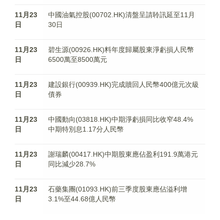
11月23
中國油氣控股(00702.HK)清盤呈請聆訊延至11月
日
30日
11月23
碧生源(00926.HK)料年度歸屬股東淨虧損人民幣
日
6500萬至8500萬元
11月23
建設銀行(00939.HK)完成贖回人民幣400億元次級
日
債券
11月23
中國動向(03818.HK)中期淨虧損同比收窄48.4%
日
中期特別息1.17分人民幣
11月23
謝瑞麟(00417.HK)中期股東應佔盈利191.9萬港元
日
同比減少28.7%
11月23
石藥集團(01093.HK)前三季度股東應佔溢利增
日
3.1%至44.68億人民幣