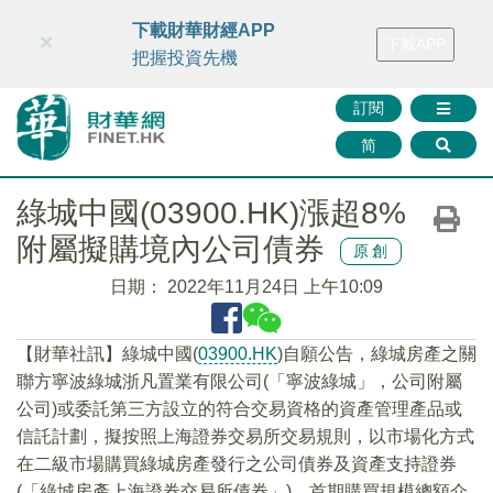
財華智庫網
FINTV
FINMETA
財華證券
媒體矩陣
下載財華財經APP
×
下載APP
智庫沙龍
聯絡我們
把握投資先機
訂閱
简
綠城中國(03900.HK)漲超8%
附屬擬購境內公司債券
原創
日期：
2022年11月24日 上午10:09
【財華社訊】綠城中國(
03900.HK
)自願公告，綠城房產之關
聯方寧波綠城浙凡置業有限公司(「寧波綠城」，公司附屬
公司)或委託第三方設立的符合交易資格的資產管理產品或
信託計劃，擬按照上海證券交易所交易規則，以市場化方式
在二級市場購買綠城房產發行之公司債券及資產支持證券
(「綠城房產上海證券交易所債券」)，首期購買規模總額介