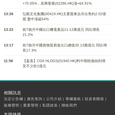
+75.05%，辰興發展(02286.HK)漲+64.91%
13:26
弘毅文化集團(00419.HK)主要股東合共出售約2.02億
股 盤中漲超54%
13:22
前7個月中國出口機電產品11.12萬億元 同比增長
21.2%
13:17
前7個月中國貨物貿易進出口總值30.13萬億元 同比增
長17.3%
11:56
【盈喜】CGII HLDGS(01940.HK)料中期稅後純利增
至不少於1億元
相關訊息
法定公告欄
|
廣告查詢
|
公司介紹
|
專欄邀稿
|
投資者關係
|
版權聲明
|
重要聲明
|
私隱政策
|
聯絡我們
友情鏈接