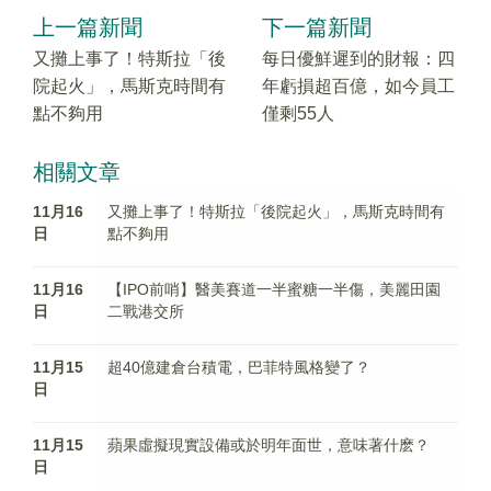
上一篇新聞
下一篇新聞
又攤上事了！特斯拉「後
每日優鮮遲到的財報：四
院起火」，馬斯克時間有
年虧損超百億，如今員工
點不夠用
僅剩55人
相關文章
11月16
又攤上事了！特斯拉「後院起火」，馬斯克時間有
日
點不夠用
11月16
【IPO前哨】醫美賽道一半蜜糖一半傷，美麗田園
日
二戰港交所
11月15
超40億建倉台積電，巴菲特風格變了？
日
11月15
蘋果虛擬現實設備或於明年面世，意味著什麽？
日