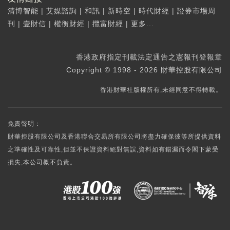
清博智能
|
艾媒諮詢
|
和訊
|
新時空
|
時代財經
|
證券市場周
刊
|
壹財信
|
權衡財經
|
攬富財經
|
更多...
香港政府指定刊載法定通告之憲報刊登報章
Copyright © 1998 - 2026 財華控股有限公司
香港財華社版權所有,未經同意不得轉載。
免責聲明：
財華控股有限公司及香港聯合交易所有限公司將盡力確保彼等所提供資料
之準確性及可靠性,但並不保證資料絕對無誤,資料如有錯漏而令閣下蒙受
損失,本公司概不負責。