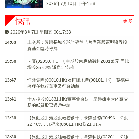
2026年7月10日 下午4:58
快訊
更多
2026年8月7日 星期五 06:17:34
14:03
上交所：景順長城全球半導體芯片產業股票型證券投
資基金臨時停牌
13:56
卡賓(02030.HK.HK)中期股東應佔溢利2081萬元 同比
增长25.62% 派息1.4港仙
13:47
恒隆集團(00010.HK)及恒隆地產(00101.HK)：蔡德粦
將獲任執行董事及行政總裁
13:41
十方控股(01831.HK)董事會否決一宗涉嫌重大內幕交
易的紙質股票過戶申請
13:30
【異動股】港股跌幅榜前十，卡森國際(00496.HK)跌
22.40%，九福來(08611.HK)跌21.01%
13:30
【異動股】港股漲幅榜前十，拿森科技(02261.HK)漲