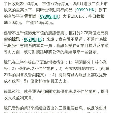
半日收報22.50港元，市值772億港元，為9月港股二次上市
以來的最高水平，同時也帶動同行網易（
09999.HK
）旗下
的音樂平台
雲音樂（
09899.HK
）
大漲10.61%，半日收報
69.30港元，市值146億港元。
儘管不足千億港元市值的騰訊音樂，相對於2.78萬億港元身
價的
騰訊（
00700.HK
）
來說，實在微不足道，不過作為騰
訊服務生態體系的重要一員，騰訊音樂在企業目標以及業績
導向方面，或可對騰訊即將公佈的業績帶來一些啓示。
騰訊在上半年提出了五點增效措施：1）關閉部分非核心業
務；2）優化表現不佳的業務；3）有效控制營銷支出（削減
21%的銷售及營銷開支）；4）將所有國内服務上雲以提升
成本效率；5）優化和控制員工支出。
簡單來說，就是通過削減開支和優化表現不佳的業務，提升
收入及盈利質量。
騰訊音樂的第3季業績透露出的三個重要信息，或反映出其