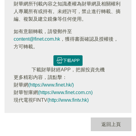
財華網所刊載內容之知識產權為財華網及相關權利
人專屬所有或持有。未經許可，禁止進行轉載、摘
編、複製及建立鏡像等任何使用。
如有意願轉載，請發郵件至
content@finet.com.hk
，獲得書面確認及授權後，
方可轉載。
下載APP
下載財華財經APP，把握投資先機
更多精彩内容，請點擊：
財華網
(https://www.finet.hk/)
財華智庫網
(https://www.finet.com.cn)
現代電視FINTV
(http://www.fintv.hk)
返回上頁