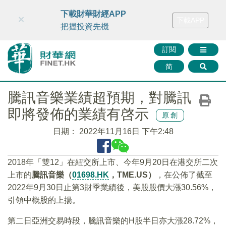
財華智庫網
FINTV
FINMETA
財華證券
媒體矩陣
下載財華財經APP
×
下載APP
智庫沙龍
聯絡我們
把握投資先機
訂閱
简
騰訊音樂業績超預期，對騰訊
即將發佈的業績有啓示
原創
日期：
2022年11月16日 下午2:48
2018年「雙12」在紐交所上市、今年9月20日在港交所二次
上市的
騰訊音樂（
01698.HK
，TME.US
）
，在公佈了截至
2022年9月30日止第3財季業績後，美股股價大漲30.56%，
引領中概股的上揚。
第二日亞洲交易時段，騰訊音樂的H股半日亦大漲28.72%，