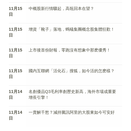
11月15
中概股新行情驟起，高瓴回本在望？
日
11月15
增資「靴子」落地，螞蟻集團概念股集體狂歡！
日
11月15
上市後首份財報，零跑沒有想象中那麽優秀！
日
11月15
國内互聯網「活化石」搜狐，如今活的怎麽樣？
日
11月14
名創優品Q3毛利率創歷史新高，海外市場成重要
日
增長引擎！
11月14
一賣解千愁？減持騰訊阿里的大股東如今可安好
日