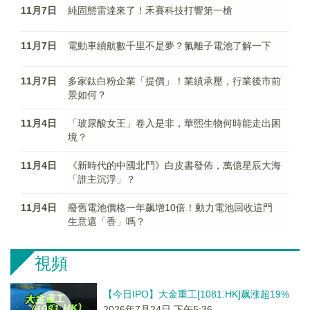
11月7日
純固態雷達來了！禾賽科技打響第一槍
11月7日
電動車續航數千里不是夢？氟離子電池了解一下
11月7日
多家鈦白粉企業「提價」！業績承壓，行業後市前
景如何？
11月4日
「玻尿酸女王」卷入是非，華熙生物何時能走出困
境？
11月4日
《新時代的中國北鬥》白皮書發佈，萬億星辰大海
「誰主沉浮」？
11月4日
廢舊電池價格一年飙增10倍！動力電池回收這門
生意還「香」嗎？
視頻
【今日IPO】大金重工[1081.HK]飙涨超19%
2026年7月24日 下午5:36