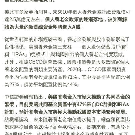
據此前多家券商測算，未來10年個人養老金累計繳費規模可
達2.5萬億元左右。
個人養老金政策的逐漸落地，被券商解
讀為大量的新長線資金即將進入A股。
從世界範圍的市場經驗來看，養老金發展與股市發展形成了
良性循環。美國養老金第三支柱——個人退休儲蓄賬戶(簡
稱「IRAs」)從模式上與我國推出的個人養老金制度類似。
此外，根據OECD調查數據，股票和債券是大多數國家個人
養老金配置的兩類主要資產。2020年，OECD國家兩類資
產平均佔養老金投資規模高達71%，其中股票平均配置比例
為27%，債券平均配置比例為44%。
中信證券研報指出，
美國養老金入市極大推動了共同基金的
繁榮，目前美國共同基金資產中有47%來自DC計劃和IRAs
計劃，
預計養老金入市將極大推動我國資本市場繁榮發展。
該機構認為，未來隨著養老金增值需求提升，權益類資產比
例或將從目前的20%提高至40%左右，長期來看，有助於提
高A股穩定性，使得權益市場和養老金形成良性互動，相互