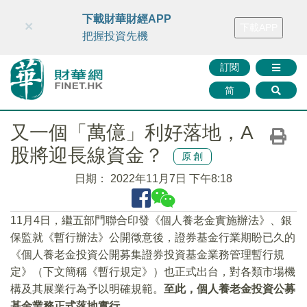
財華智庫網
FINTV
FINMETA
財華證券
媒體矩陣
下載財華財經APP
×
下載APP
智庫沙龍
聯絡我們
把握投資先機
訂閱
简
又一個「萬億」利好落地，A
股將迎長線資金？
原創
日期：
2022年11月7日 下午8:18
11月4日，繼五部門聯合印發《個人養老金實施辦法》、銀
保監就《暫行辦法》公開徵意後，證券基金行業期盼已久的
《個人養老金投資公開募集證券投資基金業務管理暫行規
定》（下文簡稱《暫行規定》）也正式出台，對各類市場機
構及其展業行為予以明確規範。
至此，個人養老金投資公募
基金業務正式落地實行。