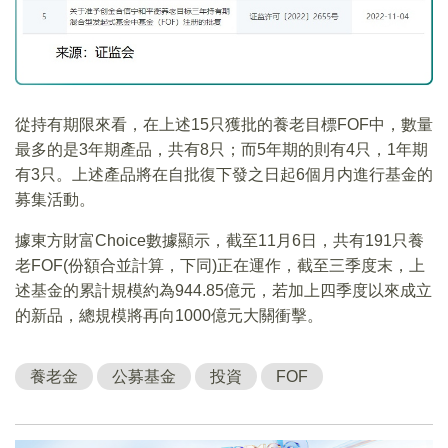
從持有期限來看，在上述15只獲批的養老目標FOF中，數量
最多的是3年期產品，共有8只；而5年期的則有4只，1年期
有3只。上述產品將在自批復下發之日起6個月内進行基金的
募集活動。
據東方財富Choice數據顯示，截至11月6日，共有191只養
老FOF(份額合並計算，下同)正在運作，截至三季度末，上
述基金的累計規模約為944.85億元，若加上四季度以來成立
的新品，總規模將再向1000億元大關衝擊。
養老金
公募基金
投資
FOF