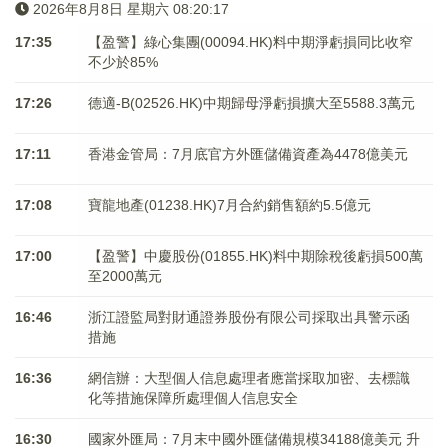
2026年8月8日 星期六 08:20:18
17:35
【盈警】綠心集團(00094.HK)料中期淨虧損同比收窄
不少於85%
17:26
德適-B(02526.HK)中期歸母淨虧損擴大至5588.3萬元
17:11
香港金管局：7月底官方外匯儲備資產為4478億美元
17:08
寶龍地產(01238.HK)7月合約銷售額約5.5億元
17:00
【盈警】中慶股份(01855.HK)料中期除稅後虧損500萬
至2000萬元
16:46
浙江證監局對財通證券股份有限公司採取出具警示函
措施
16:36
網信辦：大型個人信息處理者應當採取加密、去標識
化等措施保障所處理個人信息安全
16:30
國家外匯局：7月末中國外匯儲備規模34188億美元 升