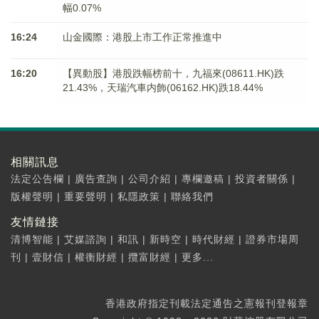
幅0.07%
16:24
山金國際：港股上市工作正常推進中
16:20
【異動股】港股跌幅榜前十，九福來(08611.HK)跌
21.43%，天瑞汽車内飾(06162.HK)跌18.44%
相關訊息
法定公告欄
|
廣告查詢
|
公司介紹
|
專欄邀稿
|
投資者關係
|
版權聲明
|
重要聲明
|
私隱政策
|
聯絡我們
友情鏈接
清博智能
|
艾媒諮詢
|
和訊
|
新時空
|
時代財經
|
證券市場周
刊
|
壹財信
|
權衡財經
|
攬富財經
|
更多...
香港政府指定刊載法定通告之憲報刊登報章