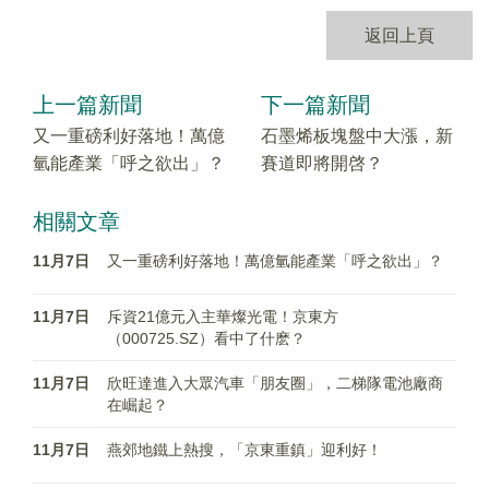
返回上頁
上一篇新聞
下一篇新聞
又一重磅利好落地！萬億
石墨烯板塊盤中大漲，新
氫能產業「呼之欲出」？
賽道即將開啓？
相關文章
11月7日
又一重磅利好落地！萬億氫能產業「呼之欲出」？
11月7日
斥資21億元入主華燦光電！京東方
（000725.SZ）看中了什麽？
11月7日
欣旺達進入大眾汽車「朋友圈」，二梯隊電池廠商
在崛起？
11月7日
燕郊地鐵上熱搜，「京東重鎮」迎利好！