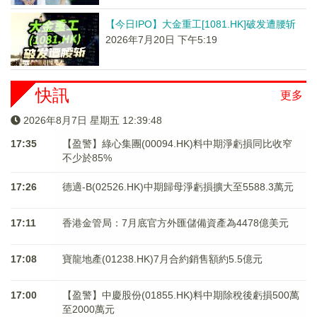
【今日IPO】大金重工[1081.HK]破发遭腰斩
2026年7月20日 下午5:19
快訊
更多
2026年8月7日 星期五 12:39:49
17:35
【盈警】綠心集團(00094.HK)料中期淨虧損同比收窄
不少於85%
17:26
德適-B(02526.HK)中期歸母淨虧損擴大至5588.3萬元
17:11
香港金管局：7月底官方外匯儲備資產為4478億美元
17:08
寶龍地產(01238.HK)7月合約銷售額約5.5億元
17:00
【盈警】中慶股份(01855.HK)料中期除稅後虧損500萬
至2000萬元