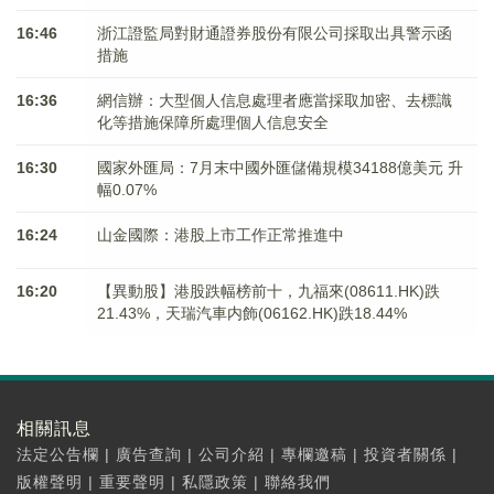
16:46
浙江證監局對財通證券股份有限公司採取出具警示函
措施
16:36
網信辦：大型個人信息處理者應當採取加密、去標識
化等措施保障所處理個人信息安全
16:30
國家外匯局：7月末中國外匯儲備規模34188億美元 升
幅0.07%
16:24
山金國際：港股上市工作正常推進中
16:20
【異動股】港股跌幅榜前十，九福來(08611.HK)跌
21.43%，天瑞汽車内飾(06162.HK)跌18.44%
相關訊息
法定公告欄
|
廣告查詢
|
公司介紹
|
專欄邀稿
|
投資者關係
|
版權聲明
|
重要聲明
|
私隱政策
|
聯絡我們