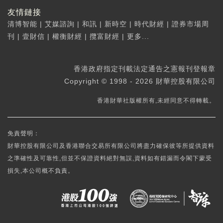
友情鏈接
清博智能
|
艾媒諮詢
|
和訊
|
新時空
|
時代財經
|
證券市場周
刊
|
壹財信
|
權衡財經
|
攬富財經
|
更多...
香港政府指定刊載法定通告之憲報刊登報章
Copyright © 1998 - 2026 財華控股有限公司
香港財華社版權所有,未經同意不得轉載。
免責聲明：
財華控股有限公司及香港聯合交易所有限公司將盡力確保彼等所提供資料
之準確性及可靠性,但並不保證資料絕對無誤,資料如有錯漏而令閣下蒙受
損失,本公司概不負責。