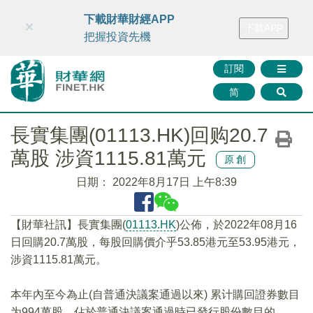
財華智庫網
FINTV
FINMETA
財華證券
媒體矩陣
下載財華財經APP
×
下載APP
智庫沙龍
聯絡我們
把握投資先機
訂閱
简
長實集團(01113.HK)回购20.7
萬股 涉資1115.81萬元
原創
日期：
2022年8月17日 上午8:39
【財華社訊】長實集團(
01113.HK
)公佈，於2022年08月16
日回購20.7萬股，每股回購價介乎53.85港元至53.95港元，
涉資1115.81萬元。
本年內至今為止(自普通決議案通過以來) 累计購回證券數目
为994萬股，佔於普通決議案通過時已發行股份數目的