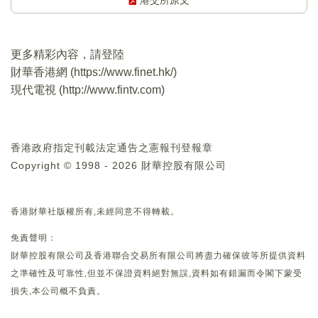
港交所原文
更多精彩內容，請登陸
財華香港網 (
https://www.finet.hk/
)
現代電視 (
http://www.fintv.com
)
香港政府指定刊載法定通告之憲報刊登報章
Copyright © 1998 - 2026 財華控股有限公司
香港財華社版權所有,未經同意不得轉載。
免責聲明：
財華控股有限公司及香港聯合交易所有限公司將盡力確保彼等所提供資料
之準確性及可靠性,但並不保證資料絕對無誤,資料如有錯漏而令閣下蒙受
損失,本公司概不負責。