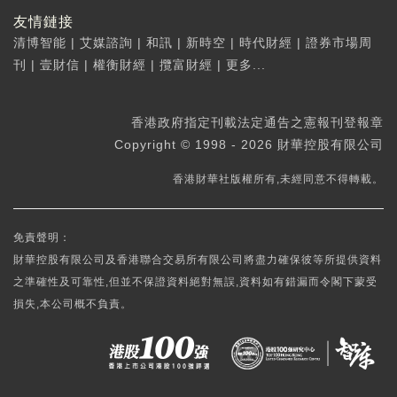
友情鏈接
清博智能
|
艾媒諮詢
|
和訊
|
新時空
|
時代財經
|
證券市場周
刊
|
壹財信
|
權衡財經
|
攬富財經
|
更多...
香港政府指定刊載法定通告之憲報刊登報章
Copyright © 1998 - 2026 財華控股有限公司
香港財華社版權所有,未經同意不得轉載。
免責聲明：
財華控股有限公司及香港聯合交易所有限公司將盡力確保彼等所提供資料
之準確性及可靠性,但並不保證資料絕對無誤,資料如有錯漏而令閣下蒙受
損失,本公司概不負責。