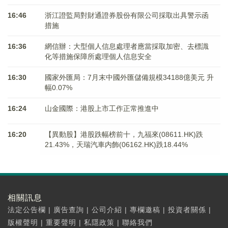
16:46
浙江證監局對財通證券股份有限公司採取出具警示函
措施
16:36
網信辦：大型個人信息處理者應當採取加密、去標識
化等措施保障所處理個人信息安全
16:30
國家外匯局：7月末中國外匯儲備規模34188億美元 升
幅0.07%
16:24
山金國際：港股上市工作正常推進中
16:20
【異動股】港股跌幅榜前十，九福來(08611.HK)跌
21.43%，天瑞汽車内飾(06162.HK)跌18.44%
相關訊息
法定公告欄
|
廣告查詢
|
公司介紹
|
專欄邀稿
|
投資者關係
|
版權聲明
|
重要聲明
|
私隱政策
|
聯絡我們