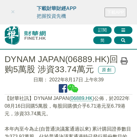
財華智庫網
FINTV
FINMETA
財華證券
媒體矩陣
下載財華財經APP
×
下載APP
智庫沙龍
聯絡我們
把握投資先機
訂閱
简
DYNAM JAPAN(06889.HK)回
购5萬股 涉資33.74萬元
原創
日期：
2022年8月17日 上午8:39
【財華社訊】DYNAM JAPAN(
06889.HK
)公佈，於2022年
08月16日回購5萬股，每股回購價介乎6.71港元至6.79港
元，涉資33.74萬元。
本年內至今為止(自普通決議案通過以來) 累计購回證券數目
为373.92萬股，佔於普通決議案通過時已發行股份數目的