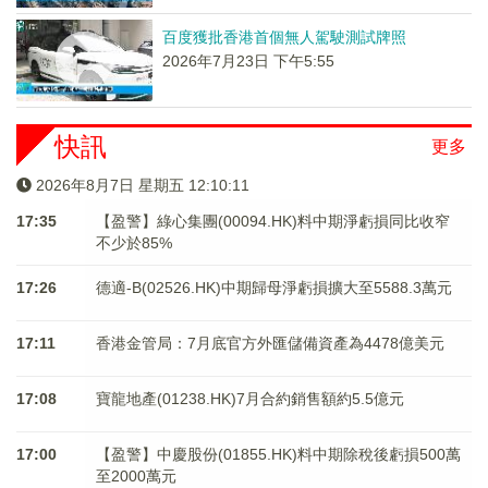
百度獲批香港首個無人駕駛測試牌照
2026年7月23日 下午5:55
快訊
更多
2026年8月7日 星期五 12:10:12
17:35
【盈警】綠心集團(00094.HK)料中期淨虧損同比收窄
不少於85%
17:26
德適-B(02526.HK)中期歸母淨虧損擴大至5588.3萬元
17:11
香港金管局：7月底官方外匯儲備資產為4478億美元
17:08
寶龍地產(01238.HK)7月合約銷售額約5.5億元
17:00
【盈警】中慶股份(01855.HK)料中期除稅後虧損500萬
至2000萬元