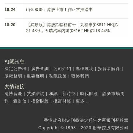
16:24
山金國際：港股上市工作正常推進中
16:20
【異動股】港股跌幅榜前十，九福來(08611.HK)跌
21.43%，天瑞汽車内飾(06162.HK)跌18.44%
相關訊息
法定公告欄
|
廣告查詢
|
公司介紹
|
專欄邀稿
|
投資者關係
|
版權聲明
|
重要聲明
|
私隱政策
|
聯絡我們
友情鏈接
清博智能
|
艾媒諮詢
|
和訊
|
新時空
|
時代財經
|
證券市場周
刊
|
壹財信
|
權衡財經
|
攬富財經
|
更多...
香港政府指定刊載法定通告之憲報刊登報章
Copyright © 1998 - 2026 財華控股有限公司