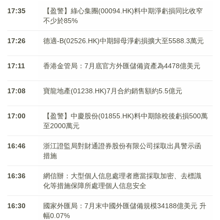
17:35
【盈警】綠心集團(00094.HK)料中期淨虧損同比收窄
不少於85%
17:26
德適-B(02526.HK)中期歸母淨虧損擴大至5588.3萬元
17:11
香港金管局：7月底官方外匯儲備資產為4478億美元
17:08
寶龍地產(01238.HK)7月合約銷售額約5.5億元
17:00
【盈警】中慶股份(01855.HK)料中期除稅後虧損500萬
至2000萬元
16:46
浙江證監局對財通證券股份有限公司採取出具警示函
措施
16:36
網信辦：大型個人信息處理者應當採取加密、去標識
化等措施保障所處理個人信息安全
16:30
國家外匯局：7月末中國外匯儲備規模34188億美元 升
幅0.07%