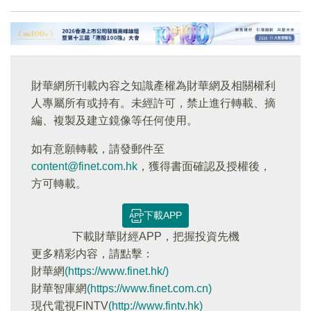
財華網所刊載內容之知識產權為財華網及相關權利
人專屬所有或持有。未經許可，禁止進行轉載、摘
編、複製及建立鏡像等任何使用。
如有意願轉載，請發郵件至
content@finet.com.hk
，獲得書面確認及授權後，
方可轉載。
下載APP
下載財華財經APP，把握投資先機
更多精彩内容，請點擊：
財華網
(https://www.finet.hk/)
財華智庫網
(https://www.finet.com.cn)
現代電視FINTV
(http://www.fintv.hk)