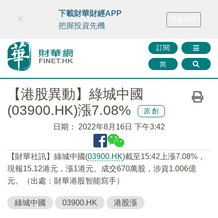
財華智庫網
FINTV
FINMETA
財華證券
媒體矩陣
下載財華財經APP
×
下載APP
智庫沙龍
聯絡我們
把握投資先機
訂閱
简
【港股異動】綠城中國
(03900.HK)漲7.08%
原創
日期：
2022年8月16日 下午3:42
【財華社訊】綠城中國(
03900.HK
)截至15:42上漲7.08%，
現報15.12港元，漲1港元。成交670萬股，涉資1.006億
元。（出處：財華港股智能寫手）
綠城中國
03900.HK
港股漲